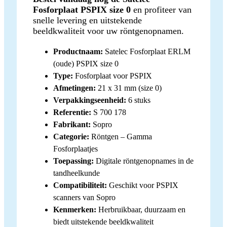
Fosforplaat PSPIX size 0
en profiteer van
snelle levering en uitstekende
beeldkwaliteit voor uw röntgenopnamen.
Productnaam:
Satelec Fosforplaat ERLM
(oude) PSPIX size 0
Type:
Fosforplaat voor PSPIX
Afmetingen:
21 x 31 mm (size 0)
Verpakkingseenheid:
6 stuks
Referentie:
S 700 178
Fabrikant:
Sopro
Categorie:
Röntgen – Gamma
Fosforplaatjes
Toepassing:
Digitale röntgenopnames in de
tandheelkunde
Compatibiliteit:
Geschikt voor PSPIX
scanners van Sopro
Kenmerken:
Herbruikbaar, duurzaam en
biedt uitstekende beeldkwaliteit