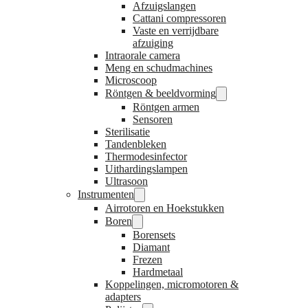
Afzuigslangen
Cattani compressoren
Vaste en verrijdbare
afzuiging
Intraorale camera
Meng en schudmachines
Microscoop
Röntgen & beeldvorming
Röntgen armen
Sensoren
Sterilisatie
Tandenbleken
Thermodesinfector
Uithardingslampen
Ultrasoon
Instrumenten
Airrotoren en Hoekstukken
Boren
Borensets
Diamant
Frezen
Hardmetaal
Koppelingen, micromotoren &
adapters