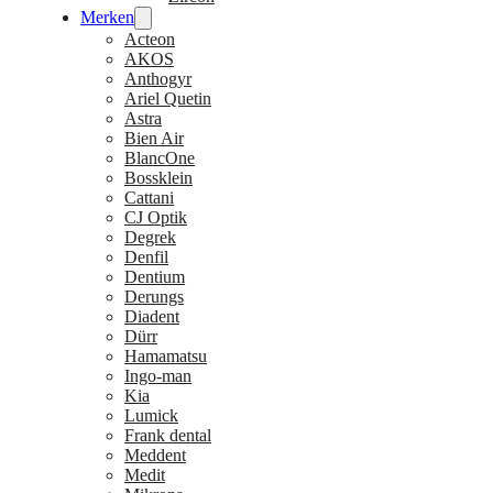
Merken
Acteon
AKOS
Anthogyr
Ariel Quetin
Astra
Bien Air
BlancOne
Bossklein
Cattani
CJ Optik
Degrek
Denfil
Dentium
Derungs
Diadent
Dürr
Hamamatsu
Ingo-man
Kia
Lumick
Frank dental
Meddent
Medit