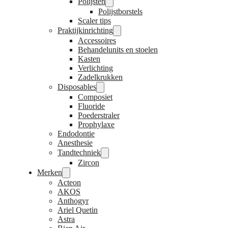
Polijsten
Polijstborstels
Scaler tips
Praktijkinrichting
Accessoires
Behandelunits en stoelen
Kasten
Verlichting
Zadelkrukken
Disposables
Composiet
Fluoride
Poederstraler
Prophylaxe
Endodontie
Anesthesie
Tandtechniek
Zircon
Merken
Acteon
AKOS
Anthogyr
Ariel Quetin
Astra