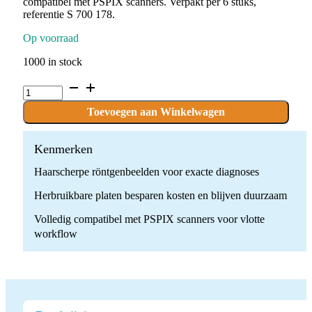
compatibel met PSPIX scanners. Verpakt per 6 stuks,
referentie S 700 178.
Op voorraad
1000 in stock
Satelec
Fosforplaat
ERLM
Toevoegen aan Winkelwagen
(oude)
PSPIX
size
Kenmerken
0
Haarscherpe röntgenbeelden voor exacte diagnoses
21
x
Herbruikbare platen besparen kosten en blijven duurzaam
31mm
ref.
Volledig compatibel met PSPIX scanners voor vlotte
S
workflow
700
178
.6
stuks
quantity