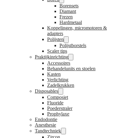
Borensets
Diamant
Frezen
Hardmetaal
Koppelingen, micromotoren &
adapters
Polijsten
Polijstborstels
Scaler tips
Praktijkinrichting
Accessoires
Behandelunits en stoelen
Kasten
Verlichting
Zadelkrukken
Disposables
Composiet
Fluoride
Poederstraler
Prophylaxe
Endodontie
Anesthesie
Tandtechniek
Zircon