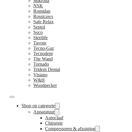
Mikrona
NSK
Romidan
Rossicaws
Safe Relax
Septol
Soco
Sterilife
Tavom
Tecno-Gaz
Tecnodent
The Wand
Tornado
Trident Dental
Visiano
W&H
Woodpecker
Shop op categorie
Apparatuur
Autoclaaf
Chirurgie
Compressoren & afzuiging