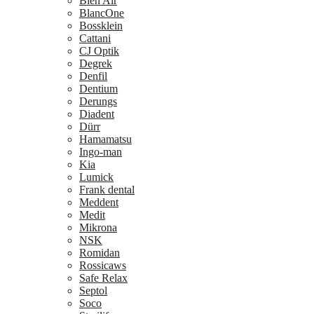
Bien Air
BlancOne
Bossklein
Cattani
CJ Optik
Degrek
Denfil
Dentium
Derungs
Diadent
Dürr
Hamamatsu
Ingo-man
Kia
Lumick
Frank dental
Meddent
Medit
Mikrona
NSK
Romidan
Rossicaws
Safe Relax
Septol
Soco