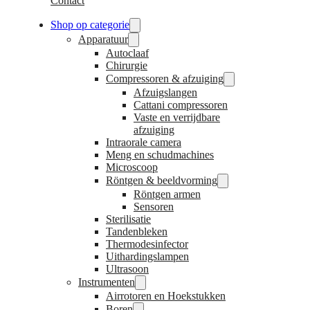
Contact
Shop op categorie
Apparatuur
Autoclaaf
Chirurgie
Compressoren & afzuiging
Afzuigslangen
Cattani compressoren
Vaste en verrijdbare
afzuiging
Intraorale camera
Meng en schudmachines
Microscoop
Röntgen & beeldvorming
Röntgen armen
Sensoren
Sterilisatie
Tandenbleken
Thermodesinfector
Uithardingslampen
Ultrasoon
Instrumenten
Airrotoren en Hoekstukken
Boren