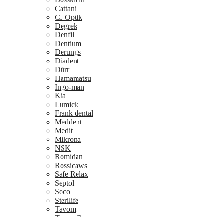
Cattani
CJ Optik
Degrek
Denfil
Dentium
Derungs
Diadent
Dürr
Hamamatsu
Ingo-man
Kia
Lumick
Frank dental
Meddent
Medit
Mikrona
NSK
Romidan
Rossicaws
Safe Relax
Septol
Soco
Sterilife
Tavom