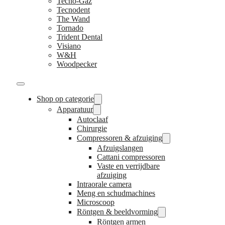
Tecno-Gaz
Tecnodent
The Wand
Tornado
Trident Dental
Visiano
W&H
Woodpecker
Shop op categorie
Apparatuur
Autoclaaf
Chirurgie
Compressoren & afzuiging
Afzuigslangen
Cattani compressoren
Vaste en verrijdbare
afzuiging
Intraorale camera
Meng en schudmachines
Microscoop
Röntgen & beeldvorming
Röntgen armen