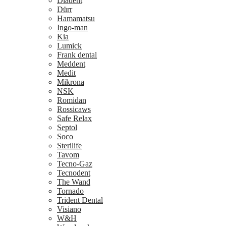
Diadent
Dürr
Hamamatsu
Ingo-man
Kia
Lumick
Frank dental
Meddent
Medit
Mikrona
NSK
Romidan
Rossicaws
Safe Relax
Septol
Soco
Sterilife
Tavom
Tecno-Gaz
Tecnodent
The Wand
Tornado
Trident Dental
Visiano
W&H