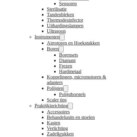
Sensoren
Sterilisatie
Tandenbleken
Thermodesinfector
Uithardingslampen
Ultrasoon
Instrumenten
Airrotoren en Hoekstukken
Boren
Borensets
Diamant
Frezen
Hardmetaal
Koppelingen, micromotoren &
adapters
Polijsten
Polijstborstels
Scaler tips
Praktijkinrichting
Accessoires
Behandelunits en stoelen
Kasten
Verlichting
Zadelkrukken