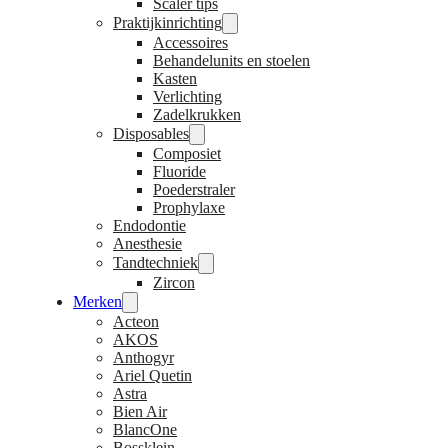
Scaler tips
Praktijkinrichting
Accessoires
Behandelunits en stoelen
Kasten
Verlichting
Zadelkrukken
Disposables
Composiet
Fluoride
Poederstraler
Prophylaxe
Endodontie
Anesthesie
Tandtechniek
Zircon
Merken
Acteon
AKOS
Anthogyr
Ariel Quetin
Astra
Bien Air
BlancOne
Bossklein