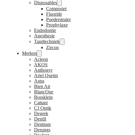
Disposables
Composiet
Fluoride
Poederstraler
Prophylaxe
Endodontie
Anesthesie
Tandtechniek
Zircon
Merken
Acteon
AKOS
Anthogyr
Ariel Quetin
Astra
Bien Air
BlancOne
Bossklein
Cattani
CJ Optik
Degrek
Denfil
Dentium
Derungs