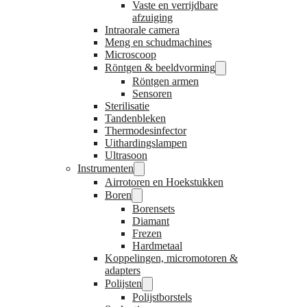
Vaste en verrijdbare
afzuiging
Intraorale camera
Meng en schudmachines
Microscoop
Röntgen & beeldvorming
Röntgen armen
Sensoren
Sterilisatie
Tandenbleken
Thermodesinfector
Uithardingslampen
Ultrasoon
Instrumenten
Airrotoren en Hoekstukken
Boren
Borensets
Diamant
Frezen
Hardmetaal
Koppelingen, micromotoren &
adapters
Polijsten
Polijstborstels