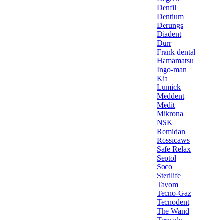
Denfil
Dentium
Derungs
Diadent
Dürr
Frank dental
Hamamatsu
Ingo-man
Kia
Lumick
Meddent
Medit
Mikrona
NSK
Romidan
Rossicaws
Safe Relax
Septol
Soco
Sterilife
Tavom
Tecno-Gaz
Tecnodent
The Wand
Tornado