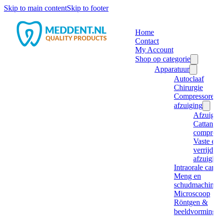
Skip to main content
Skip to footer
Home
Contact
My Account
Shop op categorie
Apparatuur
Autoclaaf
Chirurgie
Compressore
afzuiging
Afzuig
Cattani
compre
Vaste e
verrijd
afzuigi
Intraorale ca
Meng en
schudmachine
Microscoop
Röntgen &
beeldvorming