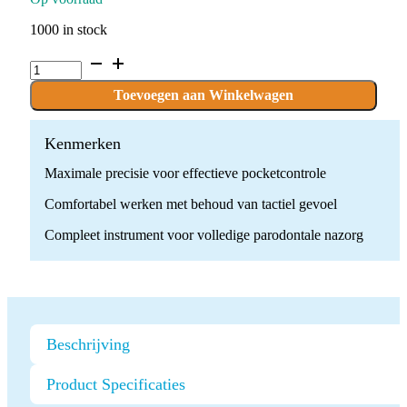
1000 in stock
Paro
nazorg
tip
Toevoegen aan Winkelwagen
-
TK1-
1L
Kenmerken
quantity
Maximale precisie voor effectieve pocketcontrole
Comfortabel werken met behoud van tactiel gevoel
Compleet instrument voor volledige parodontale nazorg
Beschrijving
Product Specificaties