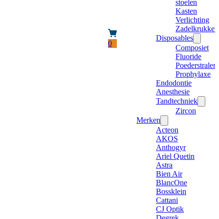
stoelen
Kasten
Verlichting
Zadelkrukken
Disposables
0
Composiet
Fluoride
Poederstraler
Prophylaxe
Endodontie
Anesthesie
Tandtechniek
Zircon
Merken
Acteon
AKOS
Anthogyr
Ariel Quetin
Astra
Bien Air
BlancOne
Bossklein
Cattani
CJ Optik
Degrek