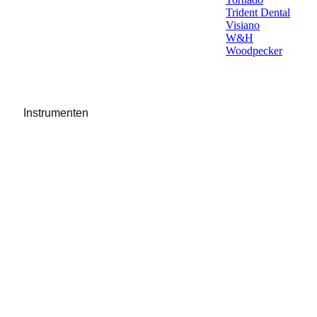
Trident Dental
Visiano
W&H
Woodpecker
Instrumenten