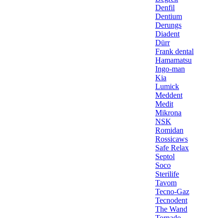
Denfil
Dentium
Derungs
Diadent
Dürr
Frank dental
Hamamatsu
Ingo-man
Kia
Lumick
Meddent
Medit
Mikrona
NSK
Romidan
Rossicaws
Safe Relax
Septol
Soco
Sterilife
Tavom
Tecno-Gaz
Tecnodent
The Wand
Tornado