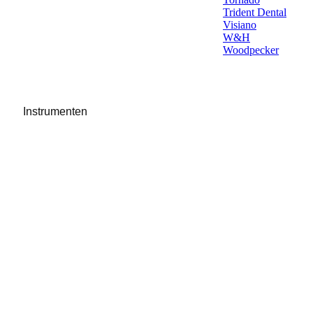
Trident Dental
Visiano
W&H
Woodpecker
Instrumenten