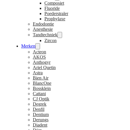
Composiet
Fluoride
Poederstraler
Prophylaxe
Endodontie
Anesthesie
Tandtechniek
Zircon
Merken
Acteon
AKOS
Anthogyr
Ariel Quetin
Astra
Bien Air
BlancOne
Bossklein
Cattani
CJ Optik
Degrek
Denfil
Dentium
Derungs
Diadent