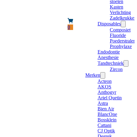
stoelen
Kasten
Verlichting
Zadelkrukken
Disposables
0
Composiet
Fluoride
Poederstraler
Prophylaxe
Endodontie
Anesthesie
Tandtechniek
Zircon
Merken
Acteon
AKOS
Anthogyr
Ariel Quetin
Astra
Bien Air
BlancOne
Bossklein
Cattani
CJ Optik
Degrek