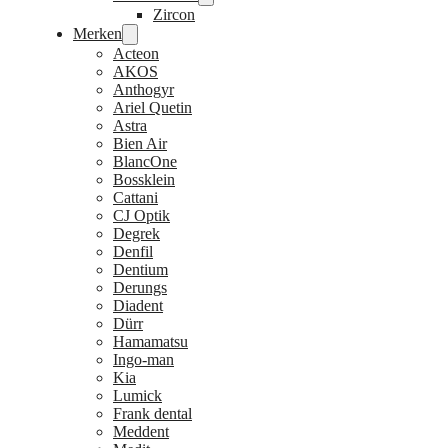
Zircon
Merken
Acteon
AKOS
Anthogyr
Ariel Quetin
Astra
Bien Air
BlancOne
Bossklein
Cattani
CJ Optik
Degrek
Denfil
Dentium
Derungs
Diadent
Dürr
Hamamatsu
Ingo-man
Kia
Lumick
Frank dental
Meddent