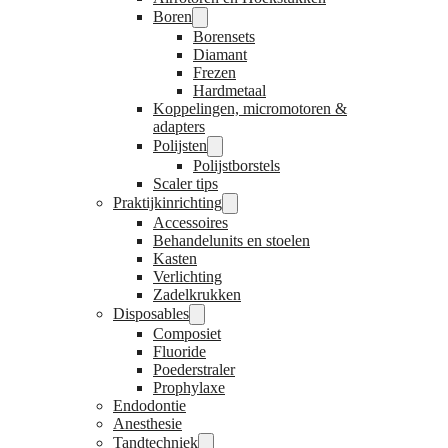
Boren
Borensets
Diamant
Frezen
Hardmetaal
Koppelingen, micromotoren &
adapters
Polijsten
Polijstborstels
Scaler tips
Praktijkinrichting
Accessoires
Behandelunits en stoelen
Kasten
Verlichting
Zadelkrukken
Disposables
Composiet
Fluoride
Poederstraler
Prophylaxe
Endodontie
Anesthesie
Tandtechniek