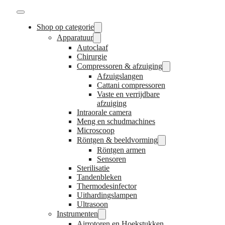
Shop op categorie
Apparatuur
Autoclaaf
Chirurgie
Compressoren & afzuiging
Afzuigslangen
Cattani compressoren
Vaste en verrijdbare
afzuiging
Intraorale camera
Meng en schudmachines
Microscoop
Röntgen & beeldvorming
Röntgen armen
Sensoren
Sterilisatie
Tandenbleken
Thermodesinfector
Uithardingslampen
Ultrasoon
Instrumenten
Airrotoren en Hoekstukken