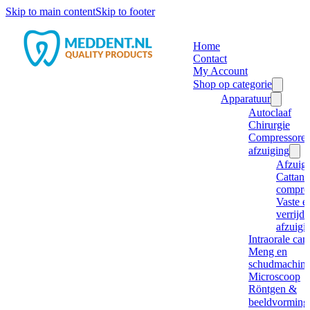
Skip to main content
Skip to footer
Home
Contact
My Account
Shop op categorie
Apparatuur
Autoclaaf
Chirurgie
Compressore
afzuiging
Afzuig
Cattani
compre
Vaste e
verrijd
afzuigi
Intraorale ca
Meng en
schudmachine
Microscoop
Röntgen &
beeldvorming