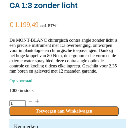
CA 1:3 zonder licht
€
1.199,49
excl. BTW
De MONT-BLANC chirurgisch contra angle zonder licht is
een precisie-instrument met 1:3 overbrenging, ontworpen
voor implantologie en chirurgische toepassingen. Dankzij
het hoge koppel van 80 Ncm, de ergonomische vorm en de
externe water spray biedt deze contra angle optimale
controle en koeling tijdens elke ingreep. Geschikt voor 2.35
mm boren en geleverd met 12 maanden garantie.
Op voorraad
1000 in stock
MONT-
BLANC®
Chirurgisch
Toevoegen aan Winkelwagen
CA
1:3
zonder
Kenmerken