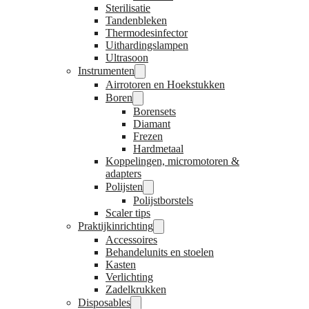
Sterilisatie
Tandenbleken
Thermodesinfector
Uithardingslampen
Ultrasoon
Instrumenten
Airrotoren en Hoekstukken
Boren
Borensets
Diamant
Frezen
Hardmetaal
Koppelingen, micromotoren &
adapters
Polijsten
Polijstborstels
Scaler tips
Praktijkinrichting
Accessoires
Behandelunits en stoelen
Kasten
Verlichting
Zadelkrukken
Disposables