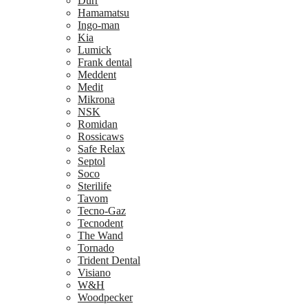
Dürr
Hamamatsu
Ingo-man
Kia
Lumick
Frank dental
Meddent
Medit
Mikrona
NSK
Romidan
Rossicaws
Safe Relax
Septol
Soco
Sterilife
Tavom
Tecno-Gaz
Tecnodent
The Wand
Tornado
Trident Dental
Visiano
W&H
Woodpecker