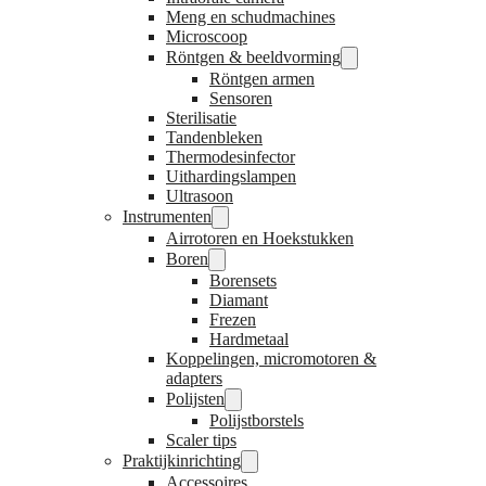
Meng en schudmachines
Microscoop
Röntgen & beeldvorming
Röntgen armen
Sensoren
Sterilisatie
Tandenbleken
Thermodesinfector
Uithardingslampen
Ultrasoon
Instrumenten
Airrotoren en Hoekstukken
Boren
Borensets
Diamant
Frezen
Hardmetaal
Koppelingen, micromotoren &
adapters
Polijsten
Polijstborstels
Scaler tips
Praktijkinrichting
Accessoires