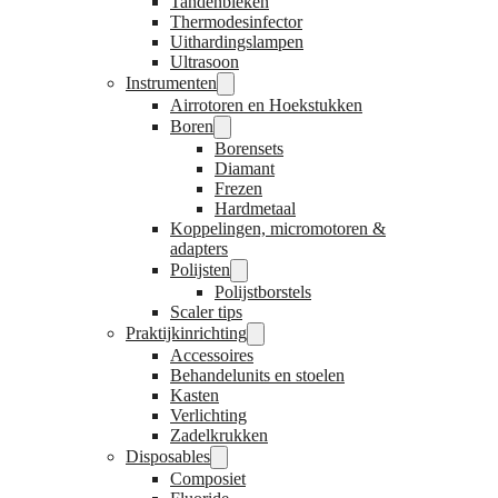
Tandenbleken
Thermodesinfector
Uithardingslampen
Ultrasoon
Instrumenten
Airrotoren en Hoekstukken
Boren
Borensets
Diamant
Frezen
Hardmetaal
Koppelingen, micromotoren &
adapters
Polijsten
Polijstborstels
Scaler tips
Praktijkinrichting
Accessoires
Behandelunits en stoelen
Kasten
Verlichting
Zadelkrukken
Disposables
Composiet