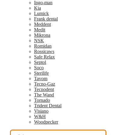
Ingo-man
Kia
Lumick
Frank dental
Meddent
Medit
Mikrona
NSK
Romidan
Rossicaws
Safe Relax
Septol
Soco
Sterilife
Tavom
Tecno-Gaz
Tecnodent
The Wand
Tornado
Trident Dental
Visiano
W&H
Woodpecker