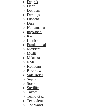
Degrek
Denfil
Dentium
Derungs
Diadent
Dürr
Hamamatsu
Ingo-man
Kia
Lumick
Frank dental
Meddent
Medit
Mikrona
NSK
Romidan
Rossicaws
Safe Relax
Septol
Soco
Sterilife
Tavom
Tecno-Gaz
Tecnodent
The Wand