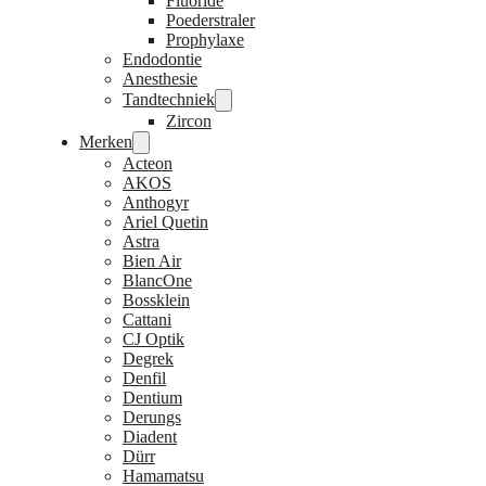
Fluoride
Poederstraler
Prophylaxe
Endodontie
Anesthesie
Tandtechniek
Zircon
Merken
Acteon
AKOS
Anthogyr
Ariel Quetin
Astra
Bien Air
BlancOne
Bossklein
Cattani
CJ Optik
Degrek
Denfil
Dentium
Derungs
Diadent
Dürr
Hamamatsu