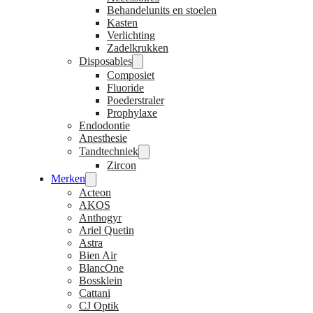
Behandelunits en stoelen
Kasten
Verlichting
Zadelkrukken
Disposables
Composiet
Fluoride
Poederstraler
Prophylaxe
Endodontie
Anesthesie
Tandtechniek
Zircon
Merken
Acteon
AKOS
Anthogyr
Ariel Quetin
Astra
Bien Air
BlancOne
Bossklein
Cattani
CJ Optik