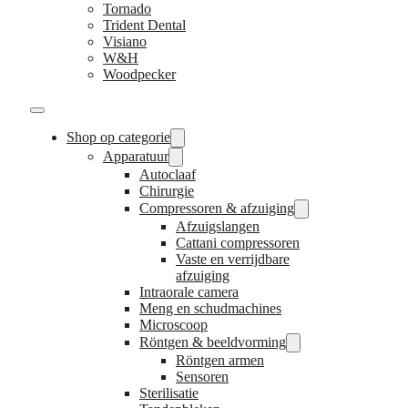
Tornado
Trident Dental
Visiano
W&H
Woodpecker
Shop op categorie
Apparatuur
Autoclaaf
Chirurgie
Compressoren & afzuiging
Afzuigslangen
Cattani compressoren
Vaste en verrijdbare
afzuiging
Intraorale camera
Meng en schudmachines
Microscoop
Röntgen & beeldvorming
Röntgen armen
Sensoren
Sterilisatie