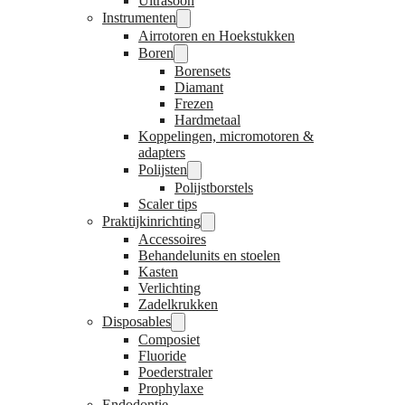
Ultrasoon
Instrumenten
Airrotoren en Hoekstukken
Boren
Borensets
Diamant
Frezen
Hardmetaal
Koppelingen, micromotoren &
adapters
Polijsten
Polijstborstels
Scaler tips
Praktijkinrichting
Accessoires
Behandelunits en stoelen
Kasten
Verlichting
Zadelkrukken
Disposables
Composiet
Fluoride
Poederstraler
Prophylaxe
Endodontie