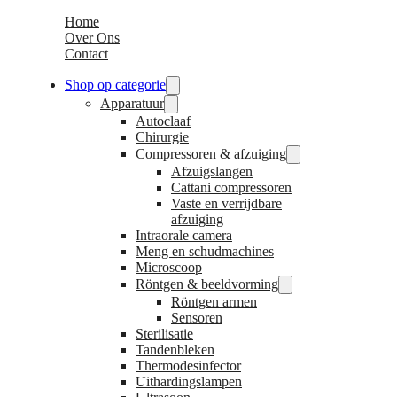
Home
Over Ons
Contact
Shop op categorie
Apparatuur
Autoclaaf
Chirurgie
Compressoren & afzuiging
Afzuigslangen
Cattani compressoren
Vaste en verrijdbare
afzuiging
Intraorale camera
Meng en schudmachines
Microscoop
Röntgen & beeldvorming
Röntgen armen
Sensoren
Sterilisatie
Tandenbleken
Thermodesinfector
Uithardingslampen