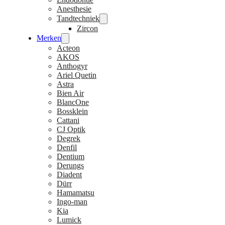
Anesthesie
Tandtechniek
Zircon
Merken
Acteon
AKOS
Anthogyr
Ariel Quetin
Astra
Bien Air
BlancOne
Bossklein
Cattani
CJ Optik
Degrek
Denfil
Dentium
Derungs
Diadent
Dürr
Hamamatsu
Ingo-man
Kia
Lumick