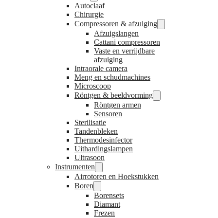
Autoclaaf
Chirurgie
Compressoren & afzuiging
Afzuigslangen
Cattani compressoren
Vaste en verrijdbare
afzuiging
Intraorale camera
Meng en schudmachines
Microscoop
Röntgen & beeldvorming
Röntgen armen
Sensoren
Sterilisatie
Tandenbleken
Thermodesinfector
Uithardingslampen
Ultrasoon
Instrumenten
Airrotoren en Hoekstukken
Boren
Borensets
Diamant
Frezen