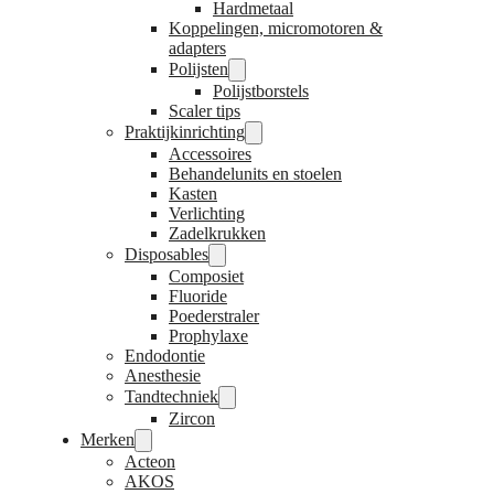
Hardmetaal
Koppelingen, micromotoren &
adapters
Polijsten
Polijstborstels
Scaler tips
Praktijkinrichting
Accessoires
Behandelunits en stoelen
Kasten
Verlichting
Zadelkrukken
Disposables
Composiet
Fluoride
Poederstraler
Prophylaxe
Endodontie
Anesthesie
Tandtechniek
Zircon
Merken
Acteon
AKOS