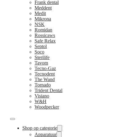
Frank dental
Meddent
Medit
Mikrona
NSK
Romidan
Rossicaws
Safe Relax
Septol
Soco
Sterilife
Tavom
Tecno-Gaz
Tecnodent
The Wand
Tornado
Trident Dental
Visiano
W&H
Woodpecker
Shop op categorie
Apparatuur