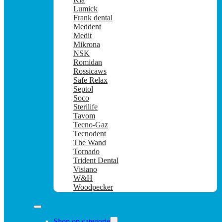
Lumick
Frank dental
Meddent
Medit
Mikrona
NSK
Romidan
Rossicaws
Safe Relax
Septol
Soco
Sterilife
Tavom
Tecno-Gaz
Tecnodent
The Wand
Tornado
Trident Dental
Visiano
W&H
Woodpecker
Shop op categorie