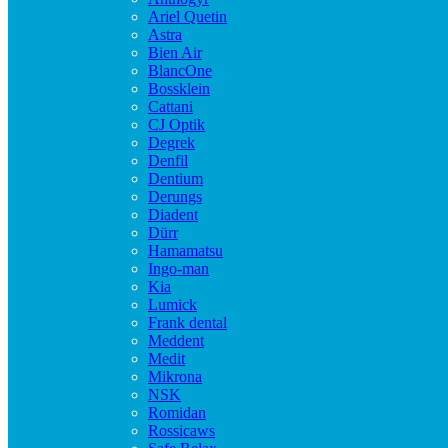
Ariel Quetin
Astra
Bien Air
BlancOne
Bossklein
Cattani
CJ Optik
Degrek
Denfil
Dentium
Derungs
Diadent
Dürr
Hamamatsu
Ingo-man
Kia
Lumick
Frank dental
Meddent
Medit
Mikrona
NSK
Romidan
Rossicaws