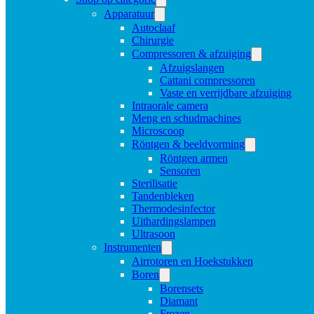
Apparatuur
Autoclaaf
Chirurgie
Compressoren & afzuiging
Afzuigslangen
Cattani compressoren
Vaste en verrijdbare afzuiging
Intraorale camera
Meng en schudmachines
Microscoop
Röntgen & beeldvorming
Röntgen armen
Sensoren
Sterilisatie
Tandenbleken
Thermodesinfector
Uithardingslampen
Ultrasoon
Instrumenten
Airrotoren en Hoekstukken
Boren
Borensets
Diamant
Frezen