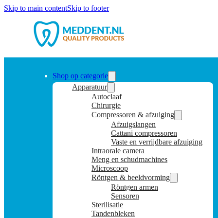
Skip to main content
Skip to footer
Shop op categorie
Apparatuur
Autoclaaf
Chirurgie
Compressoren & afzuiging
Afzuigslangen
Cattani compressoren
Vaste en verrijdbare afzuiging
Intraorale camera
Meng en schudmachines
Microscoop
Röntgen & beeldvorming
Röntgen armen
Sensoren
Sterilisatie
Tandenbleken