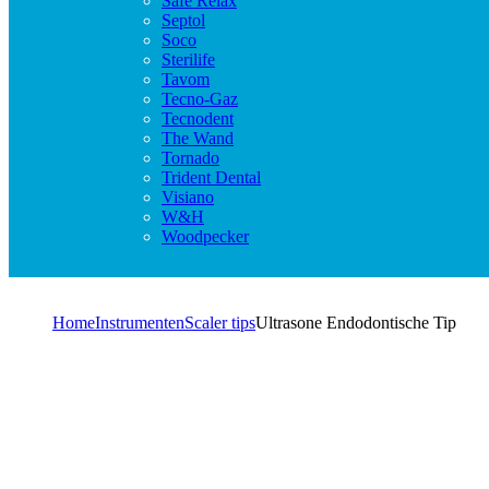
Safe Relax
Septol
Soco
Sterilife
Tavom
Tecno-Gaz
Tecnodent
The Wand
Tornado
Trident Dental
Visiano
W&H
Woodpecker
Home
Instrumenten
Scaler tips
Ultrasone Endodontische Tip