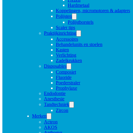
Hardmetaal
Koppelingen, micromotoren & adapters
Polijsten
Polijstborstels
Scaler tips
Praktijkinrichting
Accessoires
Behandelunits en stoelen
Kasten
Verlichting
Zadelkrukken
Disposables
Composiet
Fluoride
Poederstraler
Prophylaxe
Endodontie
Anesthesie
Tandtechniek
Zircon
Merken
Acteon
AKOS
Anthogyr