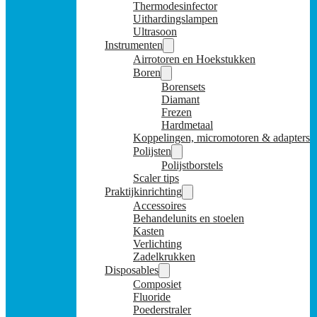
Thermodesinfector
Uithardingslampen
Ultrasoon
Instrumenten
Airrotoren en Hoekstukken
Boren
Borensets
Diamant
Frezen
Hardmetaal
Koppelingen, micromotoren & adapters
Polijsten
Polijstborstels
Scaler tips
Praktijkinrichting
Accessoires
Behandelunits en stoelen
Kasten
Verlichting
Zadelkrukken
Disposables
Composiet
Fluoride
Poederstraler