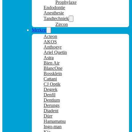
Prophylaxe
Endodontie
Anesthesie
Tandtechniek
Zircon
Merken
Acteon
AKOS
Anthogyr
Ariel Quetin
Astra
Bien Air
BlancOne
Bossklein
Cattani
CJ Optik
Degrek
Denfil
Dentium
Derungs
Diadent
Dürr
Hamamatsu
Ingo-man
Kia