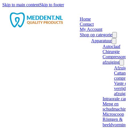
Skip to main content
Skip to footer
Home
Contact
My Account
Shop op categorie
Apparatuur
Autoclaaf
Chirurgie
Compressore
afzuiging
Afzuig
Cattani
compre
Vaste e
verrijd
afzuigi
Intraorale ca
Meng en
schudmachine
Microscoop
Röntgen &
beeldvorming