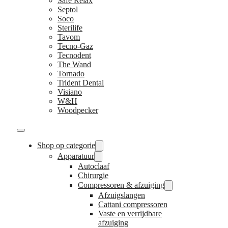
Safe Relax
Septol
Soco
Sterilife
Tavom
Tecno-Gaz
Tecnodent
The Wand
Tornado
Trident Dental
Visiano
W&H
Woodpecker
Shop op categorie
Apparatuur
Autoclaaf
Chirurgie
Compressoren & afzuiging
Afzuigslangen
Cattani compressoren
Vaste en verrijdbare
afzuiging