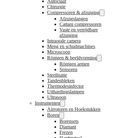
Autoclaaf
Chirurgie
Compressoren & afzuiging
Afzuigslangen
Cattani compressoren
Vaste en verrijdbare
afzuiging
Intraorale camera
Meng en schudmachines
Microscoop
Röntgen & beeldvorming
Röntgen armen
Sensoren
Sterilisatie
Tandenbleken
Thermodesinfector
Uithardingslampen
Ultrasoon
Instrumenten
Airrotoren en Hoekstukken
Boren
Borensets
Diamant
Frezen
Hardmetaal