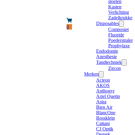
stoelen
Kasten
Verlichting
Zadelkrukken
Disposables
0
Composiet
Fluoride
Poederstraler
Prophylaxe
Endodontie
Anesthesie
Tandtechniek
Zircon
Merken
Acteon
AKOS
Anthogyr
Ariel Quetin
Astra
Bien Air
BlancOne
Bossklein
Cattani
CJ Optik
Degrek