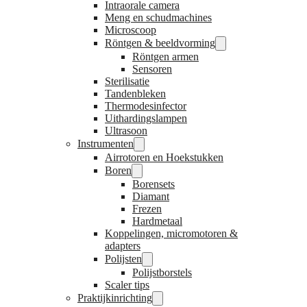
Intraorale camera
Meng en schudmachines
Microscoop
Röntgen & beeldvorming
Röntgen armen
Sensoren
Sterilisatie
Tandenbleken
Thermodesinfector
Uithardingslampen
Ultrasoon
Instrumenten
Airrotoren en Hoekstukken
Boren
Borensets
Diamant
Frezen
Hardmetaal
Koppelingen, micromotoren &
adapters
Polijsten
Polijstborstels
Scaler tips
Praktijkinrichting