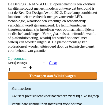
De Derungs TRIANGO LED operatielamp is een Zwitsers
kwaliteitsproduct met een modern ontwerp dat bekroond is
met de Red Dot Design Award 2012. Deze lamp combineert
functionaliteit en esthetiek met geavanceerde LED-
technologie, waardoor een krachtige en schaduwvrije
verlichting wordt gegarandeerd. De lichtintensiteit en
kleurtemperatuur zijn instelbaar voor optimaal zicht tijdens
medische handelingen. Verkrijgbaar als statiefmodel, wand-
of plafonduitvoering, waarbij het statief optioneel met
batterij kan worden uitgerust. De plafondmontage kan
professioneel worden uitgevoerd door de technische dienst
voor behoud van garantie.
Op voorraad
Clear
Merk
Derungs
TRIANGO
LED
Toevoegen aan Winkelwagen
operatielamp
quantity
Kenmerken
Zwitsers precisielicht voor haarscherp zicht bij elke ingreep
Verstelbare lichtkleur en intensiteit voor optimaal