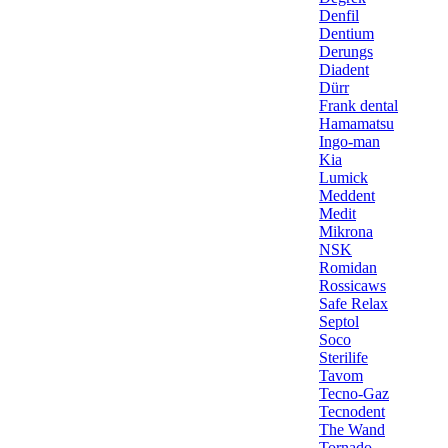
Denfil
Dentium
Derungs
Diadent
Dürr
Frank dental
Hamamatsu
Ingo-man
Kia
Lumick
Meddent
Medit
Mikrona
NSK
Romidan
Rossicaws
Safe Relax
Septol
Soco
Sterilife
Tavom
Tecno-Gaz
Tecnodent
The Wand
Tornado