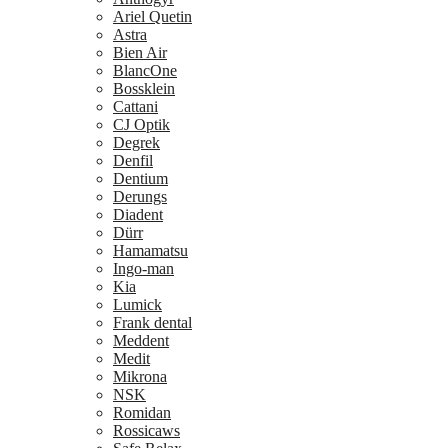
Ariel Quetin
Astra
Bien Air
BlancOne
Bossklein
Cattani
CJ Optik
Degrek
Denfil
Dentium
Derungs
Diadent
Dürr
Hamamatsu
Ingo-man
Kia
Lumick
Frank dental
Meddent
Medit
Mikrona
NSK
Romidan
Rossicaws