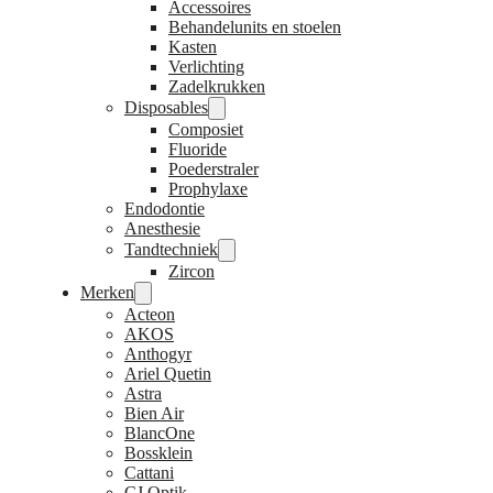
Accessoires
Behandelunits en stoelen
Kasten
Verlichting
Zadelkrukken
Disposables
Composiet
Fluoride
Poederstraler
Prophylaxe
Endodontie
Anesthesie
Tandtechniek
Zircon
Merken
Acteon
AKOS
Anthogyr
Ariel Quetin
Astra
Bien Air
BlancOne
Bossklein
Cattani
CJ Optik