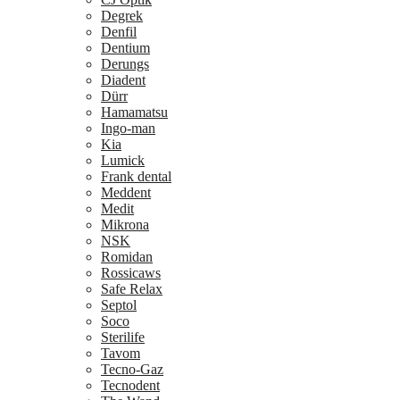
Degrek
Denfil
Dentium
Derungs
Diadent
Dürr
Hamamatsu
Ingo-man
Kia
Lumick
Frank dental
Meddent
Medit
Mikrona
NSK
Romidan
Rossicaws
Safe Relax
Septol
Soco
Sterilife
Tavom
Tecno-Gaz
Tecnodent