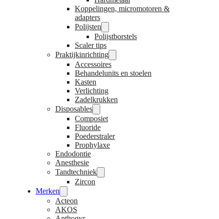
Koppelingen, micromotoren &
adapters
Polijsten
Polijstborstels
Scaler tips
Praktijkinrichting
Accessoires
Behandelunits en stoelen
Kasten
Verlichting
Zadelkrukken
Disposables
Composiet
Fluoride
Poederstraler
Prophylaxe
Endodontie
Anesthesie
Tandtechniek
Zircon
Merken
Acteon
AKOS
Anthogyr