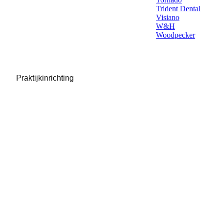
Trident Dental
Visiano
W&H
Woodpecker
Praktijkinrichting