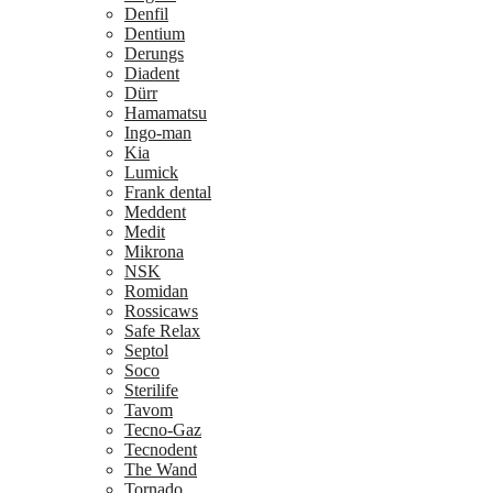
Denfil
Dentium
Derungs
Diadent
Dürr
Hamamatsu
Ingo-man
Kia
Lumick
Frank dental
Meddent
Medit
Mikrona
NSK
Romidan
Rossicaws
Safe Relax
Septol
Soco
Sterilife
Tavom
Tecno-Gaz
Tecnodent
The Wand
Tornado