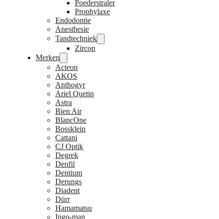
Poederstraler
Prophylaxe
Endodontie
Anesthesie
Tandtechniek
Zircon
Merken
Acteon
AKOS
Anthogyr
Ariel Quetin
Astra
Bien Air
BlancOne
Bossklein
Cattani
CJ Optik
Degrek
Denfil
Dentium
Derungs
Diadent
Dürr
Hamamatsu
Ingo-man