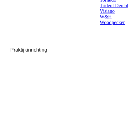
Trident Dental
Visiano
W&H
Woodpecker
Praktijkinrichting