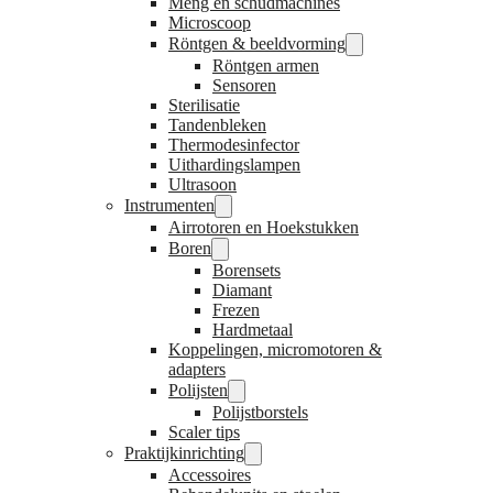
Meng en schudmachines
Microscoop
Röntgen & beeldvorming
Röntgen armen
Sensoren
Sterilisatie
Tandenbleken
Thermodesinfector
Uithardingslampen
Ultrasoon
Instrumenten
Airrotoren en Hoekstukken
Boren
Borensets
Diamant
Frezen
Hardmetaal
Koppelingen, micromotoren &
adapters
Polijsten
Polijstborstels
Scaler tips
Praktijkinrichting
Accessoires