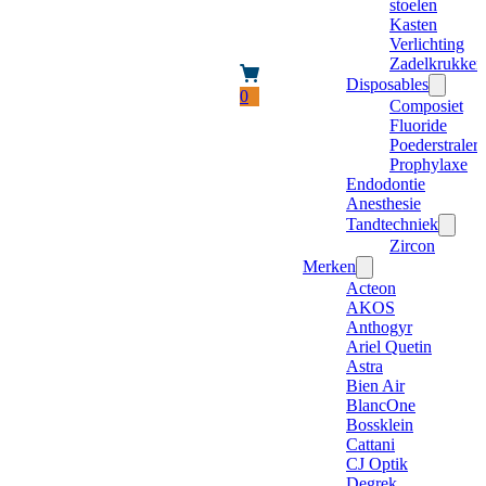
stoelen
Kasten
Verlichting
Zadelkrukken
Disposables
0
Composiet
Fluoride
Poederstraler
Prophylaxe
Endodontie
Anesthesie
Tandtechniek
Zircon
Merken
Acteon
AKOS
Anthogyr
Ariel Quetin
Astra
Bien Air
BlancOne
Bossklein
Cattani
CJ Optik
Degrek