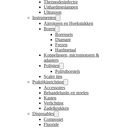
Thermodesinfector
Uithardingslampen
Ultrasoon
Instrumenten
Airrotoren en Hoekstukken
Boren
Borensets
Diamant
Frezen
Hardmetaal
Koppelingen, micromotoren &
adapters
Polijsten
Polijstborstels
Scaler tips
Praktijkinrichting
Accessoires
Behandelunits en stoelen
Kasten
Verlichting
Zadelkrukken
Disposables
Composiet
Fluoride