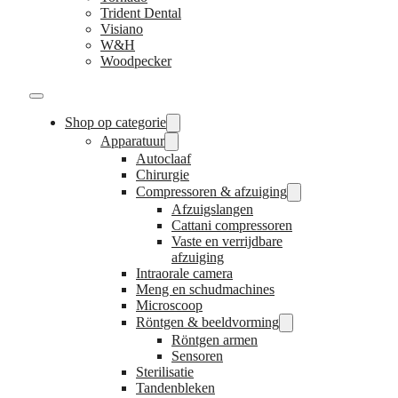
Trident Dental
Visiano
W&H
Woodpecker
Shop op categorie
Apparatuur
Autoclaaf
Chirurgie
Compressoren & afzuiging
Afzuigslangen
Cattani compressoren
Vaste en verrijdbare
afzuiging
Intraorale camera
Meng en schudmachines
Microscoop
Röntgen & beeldvorming
Röntgen armen
Sensoren
Sterilisatie
Tandenbleken