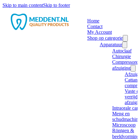
Skip to main content
Skip to footer
Home
Contact
My Account
Shop op categorie
Apparatuur
Autoclaaf
Chirurgie
Compressore
afzuiging
Afzuig
Cattani
compre
Vaste e
verrijd
afzuigi
Intraorale ca
Meng en
schudmachine
Microscoop
Röntgen &
beeldvorming