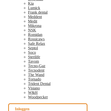
Kia
Lumick
Frank dental
Meddent
Medit
Mikrona
NSK
Romidan
Rossicaws
Safe Relax
Septol
Soco
Sterilife
Tavom
Tecno-Gaz
Tecnodent
The Wand
Tornado
Trident Dental
Visiano
W&H
Woodpecker
Inloggen