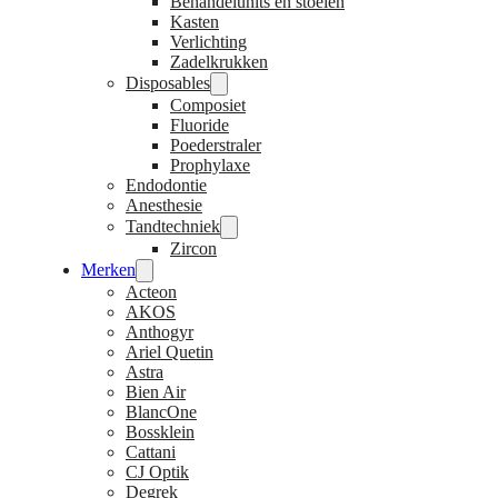
Behandelunits en stoelen
Kasten
Verlichting
Zadelkrukken
Disposables
Composiet
Fluoride
Poederstraler
Prophylaxe
Endodontie
Anesthesie
Tandtechniek
Zircon
Merken
Acteon
AKOS
Anthogyr
Ariel Quetin
Astra
Bien Air
BlancOne
Bossklein
Cattani
CJ Optik
Degrek