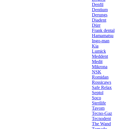
Denfil
Dentium
Derungs
Diadent
Dürr
Frank dental
Hamamatsu
Ingo-man
Kia
Lumick
Meddent
Medit
Mikrona
NSK
Romidan
Rossicaws
Safe Relax
Septol
Soco
Sterilife
Tavom
Tecno-Gaz
Tecnodent
The Wand
Tornado