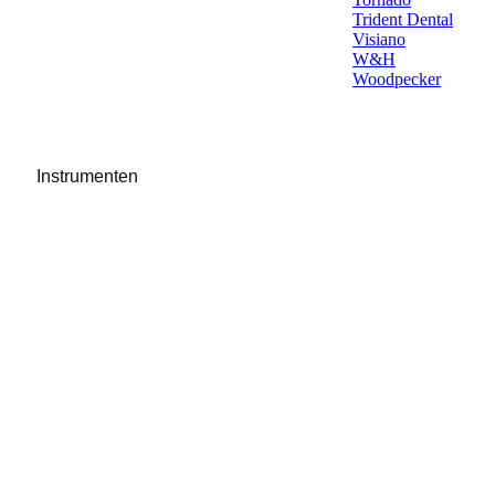
Trident Dental
Visiano
W&H
Woodpecker
Instrumenten