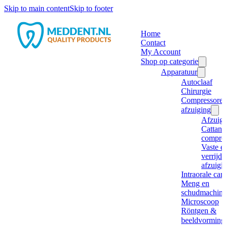
Skip to main content
Skip to footer
Home
Contact
My Account
Shop op categorie
Apparatuur
Autoclaaf
Chirurgie
Compressore
afzuiging
Afzuig
Cattani
compre
Vaste e
verrijd
afzuigi
Intraorale ca
Meng en
schudmachine
Microscoop
Röntgen &
beeldvorming