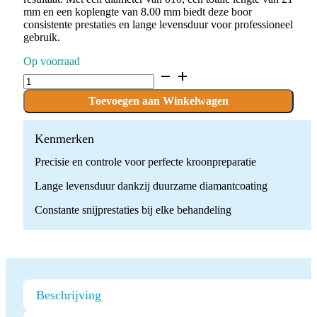
mm en een koplengte van 8.00 mm biedt deze boor
consistente prestaties en lange levensduur voor professioneel
gebruik.
Op voorraad
D.856.010.FG
x
10
Toevoegen aan Winkelwagen
Boren
quantity
Kenmerken
Precisie en controle voor perfecte kroonpreparatie
Lange levensduur dankzij duurzame diamantcoating
Constante snijprestaties bij elke behandeling
Beschrijving