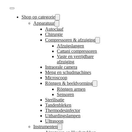
Shop op categorie
Apparatuur
Autoclaaf
Chirurgie
Compressoren & afzuiging
Afzuigslangen
Cattani compressoren
Vaste en verrijdbare
afzuiging
Intraorale camera
Meng en schudmachines
Microscoop
Röntgen & beeldvorming
Röntgen armen
Sensoren
Sterilisatie
Tandenbleken
Thermodesinfector
Uithardingslampen
Ultrasoon
Instrumenten