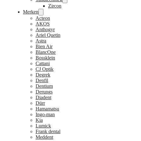
Zircon
Merken
Acteon
AKOS
Anthogyr
Ariel Quetin
Astra
Bien Air
BlancOne
Bossklein
Cattani
CJ Optik
Degrek
Denfil
Dentium
Derungs
Diadent
Dürr
Hamamatsu
Ingo-man
Kia
Lumick
Frank dental
Meddent