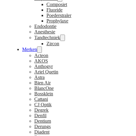
Composiet
Fluoride
Poederstraler
Prophylaxe
Endodontie
Anesthesie
Tandtechniek
Zircon
Merken
Acteon
AKOS
Anthogyr
Ariel Quetin
Astra
Bien Air
BlancOne
Bossklein
Cattani
CJ Optik
Degrek
Denfil
Dentium
Derungs
Diadent