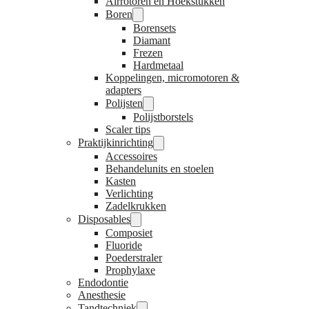
Airrotoren en Hoekstukken
Boren
Borensets
Diamant
Frezen
Hardmetaal
Koppelingen, micromotoren &
adapters
Polijsten
Polijstborstels
Scaler tips
Praktijkinrichting
Accessoires
Behandelunits en stoelen
Kasten
Verlichting
Zadelkrukken
Disposables
Composiet
Fluoride
Poederstraler
Prophylaxe
Endodontie
Anesthesie
Tandtechniek