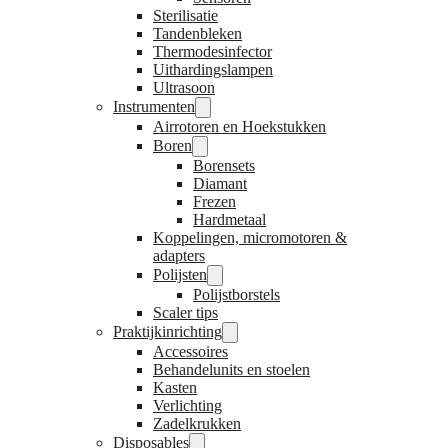
Sterilisatie
Tandenbleken
Thermodesinfector
Uithardingslampen
Ultrasoon
Instrumenten
Airrotoren en Hoekstukken
Boren
Borensets
Diamant
Frezen
Hardmetaal
Koppelingen, micromotoren &
adapters
Polijsten
Polijstborstels
Scaler tips
Praktijkinrichting
Accessoires
Behandelunits en stoelen
Kasten
Verlichting
Zadelkrukken
Disposables