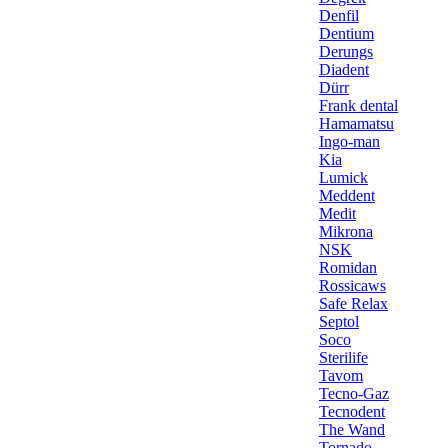
Denfil
Dentium
Derungs
Diadent
Dürr
Frank dental
Hamamatsu
Ingo-man
Kia
Lumick
Meddent
Medit
Mikrona
NSK
Romidan
Rossicaws
Safe Relax
Septol
Soco
Sterilife
Tavom
Tecno-Gaz
Tecnodent
The Wand
Tornado