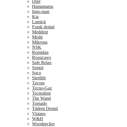
Dürr
Hamamatsu
Ingo-man
Kia
Lumick
Frank dental
Meddent
Medit
Mikrona
NSK
Romidan
Rossicaws
Safe Relax
Septol
Soco
Sterilife
Tavom
Tecno-Gaz
Tecnodent
The Wand
Tornado
Trident Dental
Visiano
W&H
Woodpecker