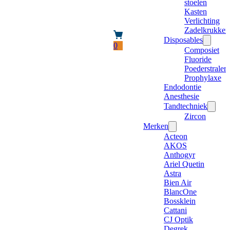
stoelen
Kasten
Verlichting
Zadelkrukken
Disposables
0
Composiet
Fluoride
Poederstraler
Prophylaxe
Endodontie
Anesthesie
Tandtechniek
Zircon
Merken
Acteon
AKOS
Anthogyr
Ariel Quetin
Astra
Bien Air
BlancOne
Bossklein
Cattani
CJ Optik
Degrek