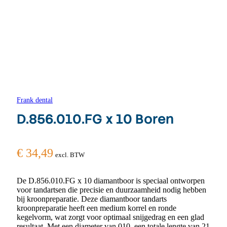
Frank dental
D.856.010.FG x 10 Boren
€
34,49
excl. BTW
De D.856.010.FG x 10 diamantboor is speciaal ontworpen
voor tandartsen die precisie en duurzaamheid nodig hebben
bij kroonpreparatie. Deze diamantboor tandarts
kroonpreparatie heeft een medium korrel en ronde
kegelvorm, wat zorgt voor optimaal snijgedrag en een glad
resultaat. Met een diameter van 010, een totale lengte van 21