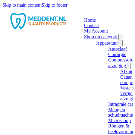
Skip to main content
Skip to footer
Home
Contact
My Account
Shop op categorie
Apparatuur
Autoclaaf
Chirurgie
Compressore
afzuiging
Afzuig
Cattani
compre
Vaste e
verrijd
afzuigi
Intraorale ca
Meng en
schudmachine
Microscoop
Röntgen &
beeldvorming