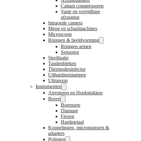
Afzuigslangen
Cattani compressoren
Vaste en verrijdbare
afzuiging
Intraorale camera
Meng en schudmachines
Microscoop
Röntgen & beeldvorming
Röntgen armen
Sensoren
Sterilisatie
Tandenbleken
Thermodesinfector
Uithardingslampen
Ultrasoon
Instrumenten
Airrotoren en Hoekstukken
Boren
Borensets
Diamant
Frezen
Hardmetaal
Koppelingen, micromotoren &
adapters
Polijsten