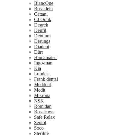
BlancOne
Bossklein
Cattani
CJ Optik
Degrek
Denfil
Dentium
Derungs
Diadent
Dürr
Hamamatsu
Ingo-man
Kia
Lumick
Frank dental
Meddent
Medit
Mikrona
NSK
Romidan
Rossicaws
Safe Relax
Septol
Soco
Sterilife