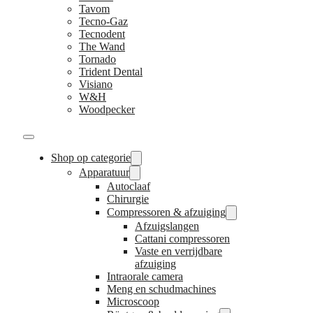
Tavom
Tecno-Gaz
Tecnodent
The Wand
Tornado
Trident Dental
Visiano
W&H
Woodpecker
Shop op categorie
Apparatuur
Autoclaaf
Chirurgie
Compressoren & afzuiging
Afzuigslangen
Cattani compressoren
Vaste en verrijdbare
afzuiging
Intraorale camera
Meng en schudmachines
Microscoop