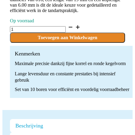
van 6.00 mm is dit de ideale keuze voor gedetailleerd en
efficiënt werk in de tandartspraktijk.
Op voorraad
D.846KR.016.F.FG
x
10
Toevoegen aan Winkelwagen
Boren
quantity
Kenmerken
Maximale precisie dankzij fijne korrel en ronde kegelvorm
Lange levensduur en constante prestaties bij intensief
gebruik
Set van 10 boren voor efficiënt en voordelig voorraadbeheer
Beschrijving