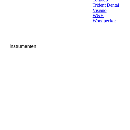
Trident Dental
Visiano
W&H
Woodpecker
Instrumenten