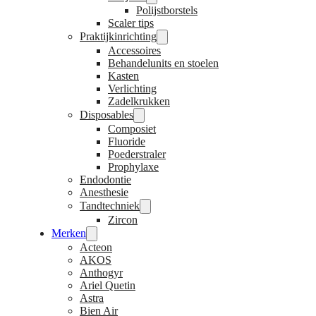
Polijstborstels
Scaler tips
Praktijkinrichting
Accessoires
Behandelunits en stoelen
Kasten
Verlichting
Zadelkrukken
Disposables
Composiet
Fluoride
Poederstraler
Prophylaxe
Endodontie
Anesthesie
Tandtechniek
Zircon
Merken
Acteon
AKOS
Anthogyr
Ariel Quetin
Astra
Bien Air