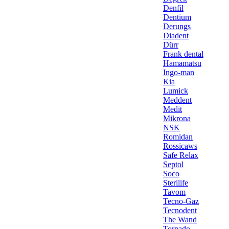
Denfil
Dentium
Derungs
Diadent
Dürr
Frank dental
Hamamatsu
Ingo-man
Kia
Lumick
Meddent
Medit
Mikrona
NSK
Romidan
Rossicaws
Safe Relax
Septol
Soco
Sterilife
Tavom
Tecno-Gaz
Tecnodent
The Wand
Tornado