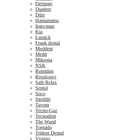
Derungs
Diadent
Dürr
Hamamatsu
Ingo-man
Kia
Lumick
Frank dental
Meddent
Medit
Mikrona
NSK
Romidan
Rossicaws
Safe Relax
Septol
Soco
Sterilife
Tavom
Tecno-Gaz
Tecnodent
The Wand
Tornado
Trident Dental
Visiano