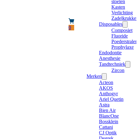
stoelen
Kasten
Verlichting
Zadelkrukken
Disposables
0
Composiet
Fluoride
Poederstraler
Prophylaxe
Endodontie
Anesthesie
Tandtechniek
Zircon
Merken
Acteon
AKOS
Anthogyr
Ariel Quetin
Astra
Bien Air
BlancOne
Bossklein
Cattani
CJ Optik
Degrek