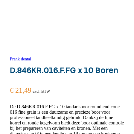
Frank dental
D.846KR.016.F.FG x 10 Boren
€
21,49
excl. BTW
De D.846KR.016.F.FG x 10 tandartsboor round end cone
016 fine grain is een duurzame en precieze boor voor
professioneel tandheelkundig gebruik. Dankzij de fijne
korrel en ronde kegelvorm biedt deze boor optimale controle
bij het prepareren van caviteiten en kronen. Met een
diameter van 016, een lengte van 19 mm en een koplengte