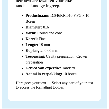
betrouwbare kwaliteit voor elke
tandheelkundige ingreep.
Productnaam:
D.846KR.016.F.FG x 10
Boren
Diameter:
016
Vorm:
Round end cone
Korrel:
Fine
Lengte:
19 mm
Koplengte:
6.00 mm
Toepassing:
Cavity preparation, Crown
preparation
Gebied van expertise:
Tandarts
Aantal in verpakking:
10 boren
Here goes your text … Select any part of your text
to access the formatting toolbar.