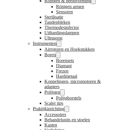
Röntgen & beeldvorming
Röntgen armen
Sensoren
Sterilisatie
Tandenbleken
Thermodesinfector
Uithardingslampen
Ultrasoon
Instrumenten
Airrotoren en Hoekstukken
Boren
Borensets
Diamant
Frezen
Hardmetaal
Koppelingen, micromotoren &
adapters
Polijsten
Polijstborstels
Scaler tips
Praktijkinrichting
Accessoires
Behandelunits en stoelen
Kasten