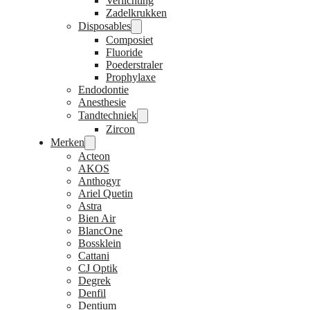
Verlichting
Zadelkrukken
Disposables
Composiet
Fluoride
Poederstraler
Prophylaxe
Endodontie
Anesthesie
Tandtechniek
Zircon
Merken
Acteon
AKOS
Anthogyr
Ariel Quetin
Astra
Bien Air
BlancOne
Bossklein
Cattani
CJ Optik
Degrek
Denfil
Dentium