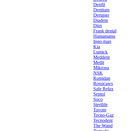
Denfil
Dentium
Derungs
Diadent
Dürr
Frank dental
Hamamatsu
Ingo-man
Kia
Lumick
Meddent
Medit
Mikrona
NSK
Romidan
Rossicaws
Safe Relax
Septol
Soco
Sterilife
Tavom
Tecno-Gaz
Tecnodent
The Wand
Tornado