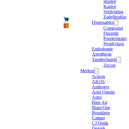
stoelen
Kasten
Verlichting
Zadelkrukken
Disposables
0
Composiet
Fluoride
Poederstraler
Prophylaxe
Endodontie
Anesthesie
Tandtechniek
Zircon
Merken
Acteon
AKOS
Anthogyr
Ariel Quetin
Astra
Bien Air
BlancOne
Bossklein
Cattani
CJ Optik
Degrek