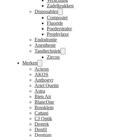
Verlichting
Zadelkrukken
Disposables
Composiet
Fluoride
Poederstraler
Prophylaxe
Endodontie
Anesthesie
Tandtechniek
Zircon
Merken
Acteon
AKOS
Anthogyr
Ariel Quetin
Astra
Bien Air
BlancOne
Bossklein
Cattani
CJ Optik
Degrek
Denfil
Dentium