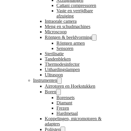
Afzuigslangen
Cattani compressoren
Vaste en verrijdbare
afzuiging
Intraorale camera
Meng en schudmachines
Microscoop
Röntgen & beeldvorming
Röntgen armen
Sensoren
Sterilisatie
Tandenbleken
Thermodesinfector
Uithardingslampen
Ultrasoon
Instrumenten
Airrotoren en Hoekstukken
Boren
Borensets
Diamant
Frezen
Hardmetaal
Koppelingen, micromotoren &
adapters
Polijsten