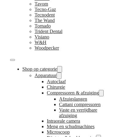
Tavom
Tecno-Gaz
Tecnodent
The Wand
Tornado
Trident Dental
Visiano
W&H
Woodpecker
Shop op categorie
Apparatuur
Autoclaaf
Chirurgie
Compressoren & afzuiging
Afzuigslangen
Cattani compressoren
Vaste en verrijdbare
afzuiging
Intraorale camera
Meng en schudmachines
Microscoop