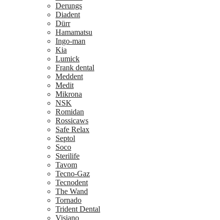
Derungs
Diadent
Dürr
Hamamatsu
Ingo-man
Kia
Lumick
Frank dental
Meddent
Medit
Mikrona
NSK
Romidan
Rossicaws
Safe Relax
Septol
Soco
Sterilife
Tavom
Tecno-Gaz
Tecnodent
The Wand
Tornado
Trident Dental
Visiano