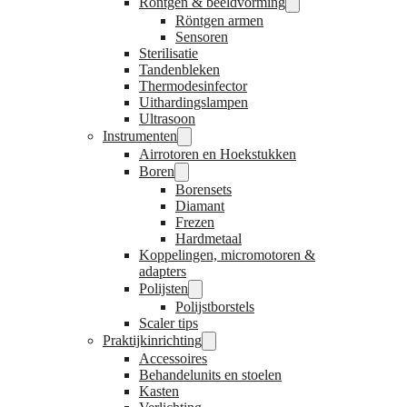
Röntgen & beeldvorming
Röntgen armen
Sensoren
Sterilisatie
Tandenbleken
Thermodesinfector
Uithardingslampen
Ultrasoon
Instrumenten
Airrotoren en Hoekstukken
Boren
Borensets
Diamant
Frezen
Hardmetaal
Koppelingen, micromotoren &
adapters
Polijsten
Polijstborstels
Scaler tips
Praktijkinrichting
Accessoires
Behandelunits en stoelen
Kasten