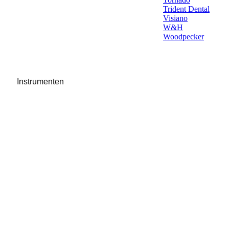
Trident Dental
Visiano
W&H
Woodpecker
Instrumenten