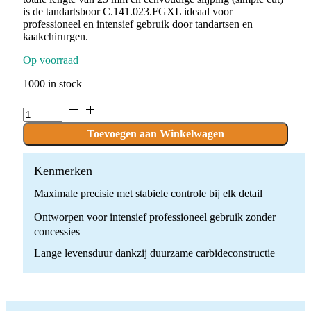
is de tandartsboor C.141.023.FGXL ideaal voor
professioneel en intensief gebruik door tandartsen en
kaakchirurgen.
Op voorraad
1000 in stock
C.141.023.FGXL
x
10
Toevoegen aan Winkelwagen
boren
quantity
Kenmerken
Maximale precisie met stabiele controle bij elk detail
Ontworpen voor intensief professioneel gebruik zonder
concessies
Lange levensduur dankzij duurzame carbideconstructie