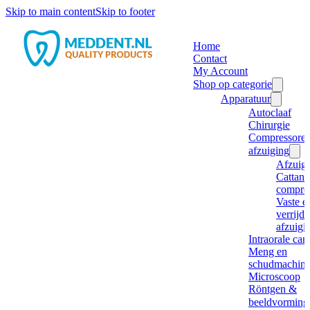
Skip to main content
Skip to footer
Home
Contact
My Account
Shop op categorie
Apparatuur
Autoclaaf
Chirurgie
Compressore
afzuiging
Afzuig
Cattani
compre
Vaste e
verrijd
afzuigi
Intraorale ca
Meng en
schudmachine
Microscoop
Röntgen &
beeldvorming