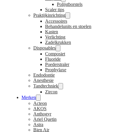
Polijstborstels
Scaler tips
Praktijkinrichting
Accessoires
Behandelunits en stoelen
Kasten
Verlichting
Zadelkrukken
Disposables
Composiet
Fluoride
Poederstraler
Prophylaxe
Endodontie
Anesthesie
Tandtechniek
Zircon
Merken
Acteon
AKOS
Anthogyr
Ariel Quetin
Astra
Bien Air