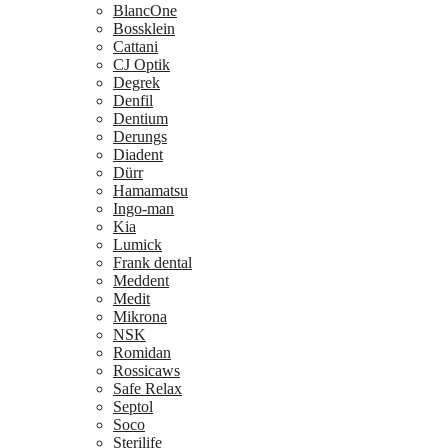
BlancOne
Bossklein
Cattani
CJ Optik
Degrek
Denfil
Dentium
Derungs
Diadent
Dürr
Hamamatsu
Ingo-man
Kia
Lumick
Frank dental
Meddent
Medit
Mikrona
NSK
Romidan
Rossicaws
Safe Relax
Septol
Soco
Sterilife