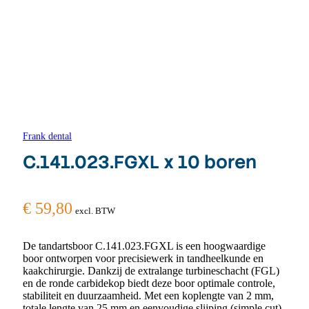
Frank dental
C.141.023.FGXL x 10 boren
€
59,80
excl. BTW
De tandartsboor C.141.023.FGXL is een hoogwaardige
boor ontworpen voor precisiewerk in tandheelkunde en
kaakchirurgie. Dankzij de extralange turbineschacht (FGL)
en de ronde carbidekop biedt deze boor optimale controle,
stabiliteit en duurzaamheid. Met een koplengte van 2 mm,
totale lengte van 25 mm en eenvoudige slijping (simple cut)