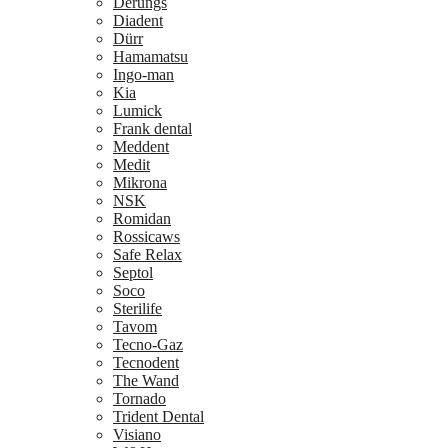
Derungs
Diadent
Dürr
Hamamatsu
Ingo-man
Kia
Lumick
Frank dental
Meddent
Medit
Mikrona
NSK
Romidan
Rossicaws
Safe Relax
Septol
Soco
Sterilife
Tavom
Tecno-Gaz
Tecnodent
The Wand
Tornado
Trident Dental
Visiano