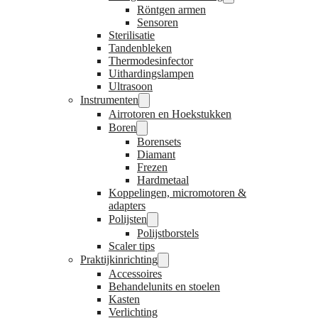
Röntgen armen
Sensoren
Sterilisatie
Tandenbleken
Thermodesinfector
Uithardingslampen
Ultrasoon
Instrumenten
Airrotoren en Hoekstukken
Boren
Borensets
Diamant
Frezen
Hardmetaal
Koppelingen, micromotoren &
adapters
Polijsten
Polijstborstels
Scaler tips
Praktijkinrichting
Accessoires
Behandelunits en stoelen
Kasten
Verlichting