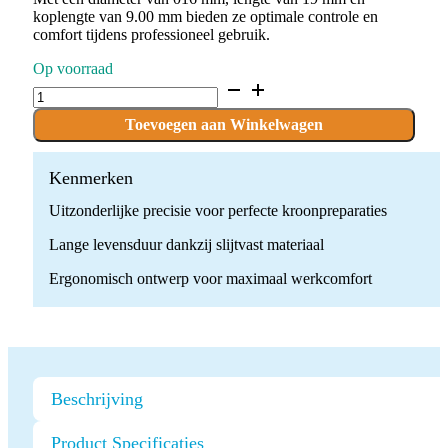
koplengte van 9.00 mm bieden ze optimale controle en
comfort tijdens professioneel gebruik.
Op voorraad
D.856KFS.016.F.FG
x
10
Toevoegen aan Winkelwagen
Boren
quantity
Kenmerken
Uitzonderlijke precisie voor perfecte kroonpreparaties
Lange levensduur dankzij slijtvast materiaal
Ergonomisch ontwerp voor maximaal werkcomfort
Beschrijving
Product Specificaties