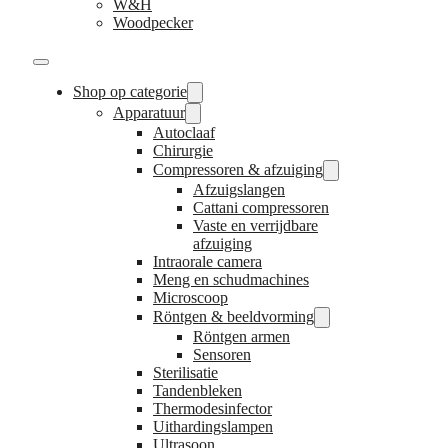
W&H
Woodpecker
Shop op categorie
Apparatuur
Autoclaaf
Chirurgie
Compressoren & afzuiging
Afzuigslangen
Cattani compressoren
Vaste en verrijdbare
afzuiging
Intraorale camera
Meng en schudmachines
Microscoop
Röntgen & beeldvorming
Röntgen armen
Sensoren
Sterilisatie
Tandenbleken
Thermodesinfector
Uithardingslampen
Ultrasoon