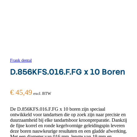
Frank dental
D.856KFS.016.F.FG x 10 Boren
€
45,49
excl. BTW
De D.856KFS.016.F.FG x 10 boren zijn speciaal
ontwikkeld voor tandartsen die op zoek zijn naar precisie en
duurzaamheid bij elke tandartsboor kroonpreparatie. Dankzij
de fijne korrel en ronde kegelvormige geleidingspin leveren
deze boren nauwkeurige resultaten en een gladde afwerking.
Met een diameter van 016 mm, lengte van 19 mm en