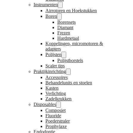
Instrumenten
Airrotoren en Hoekstukken
Boren
Borensets
Diamant
Frezen
Hardmetaal
Koppelingen, micromotoren &
adapters
Polijsten
Polijstborstels
Scaler tips
Praktijkinrichting
Accessoires
Behandelunits en stoelen
Kasten
Verlichting
Zadelkrukken
Disposables
Composiet
Fluoride
Poederstraler
Prophylaxe
Endodontie