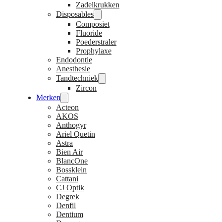
Zadelkrukken
Disposables
Composiet
Fluoride
Poederstraler
Prophylaxe
Endodontie
Anesthesie
Tandtechniek
Zircon
Merken
Acteon
AKOS
Anthogyr
Ariel Quetin
Astra
Bien Air
BlancOne
Bossklein
Cattani
CJ Optik
Degrek
Denfil
Dentium