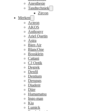
Anesthesie
Tandtechniek
Zircon
Merken
Acteon
AKOS
Anthogyr
Ariel Quetin
Astra
Bien Air
BlancOne
Bossklein
Cattani
CJ Optik
Degrek
Denfil
Dentium
Derungs
Diadent
Dürr
Hamamatsu
Ingo-man
Kia
Lumick