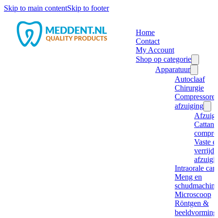
Skip to main content
Skip to footer
Home
Contact
My Account
Shop op categorie
Apparatuur
Autoclaaf
Chirurgie
Compressore
afzuiging
Afzuig
Cattani
compre
Vaste e
verrijd
afzuigi
Intraorale ca
Meng en
schudmachine
Microscoop
Röntgen &
beeldvorming