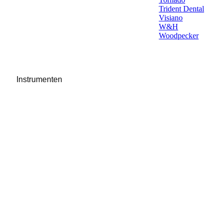
Trident Dental
Visiano
W&H
Woodpecker
Instrumenten