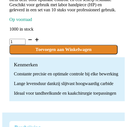
Geschikt voor gebruik met labor handpiece (HP) en
geleverd in een set van 10 stuks voor professioneel gebruik.
Op voorraad
1000 in stock
C.141.050.HP
x
10
Toevoegen aan Winkelwagen
boren
quantity
Kenmerken
Constante precisie en optimale controle bij elke bewerking
Lange levensduur dankzij slijtvast hoogwaardig carbide
Ideaal voor tandheelkunde en kaakchirurgie toepassingen