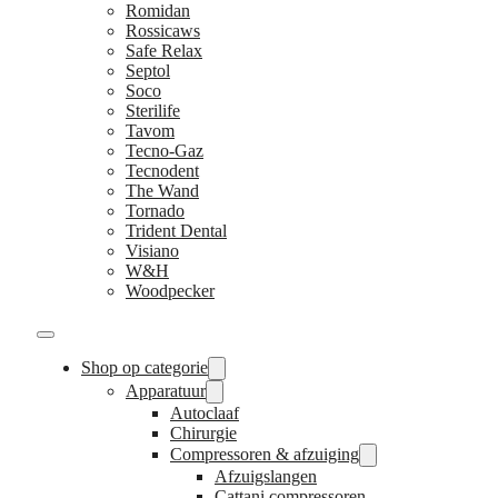
Romidan
Rossicaws
Safe Relax
Septol
Soco
Sterilife
Tavom
Tecno-Gaz
Tecnodent
The Wand
Tornado
Trident Dental
Visiano
W&H
Woodpecker
Shop op categorie
Apparatuur
Autoclaaf
Chirurgie
Compressoren & afzuiging
Afzuigslangen
Cattani compressoren