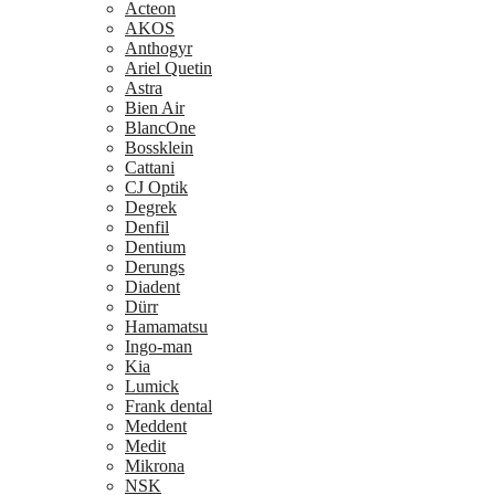
Acteon
AKOS
Anthogyr
Ariel Quetin
Astra
Bien Air
BlancOne
Bossklein
Cattani
CJ Optik
Degrek
Denfil
Dentium
Derungs
Diadent
Dürr
Hamamatsu
Ingo-man
Kia
Lumick
Frank dental
Meddent
Medit
Mikrona
NSK