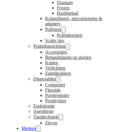
Diamant
Frezen
Hardmetaal
Koppelingen, micromotoren &
adapters
Polijsten
Polijstborstels
Scaler tips
Praktijkinrichting
Accessoires
Behandelunits en stoelen
Kasten
Verlichting
Zadelkrukken
Disposables
Composiet
Fluoride
Poederstraler
Prophylaxe
Endodontie
Anesthesie
Tandtechniek
Zircon
Merken