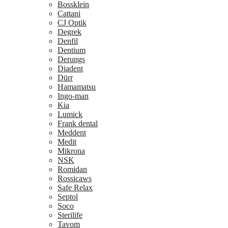
Bossklein
Cattani
CJ Optik
Degrek
Denfil
Dentium
Derungs
Diadent
Dürr
Hamamatsu
Ingo-man
Kia
Lumick
Frank dental
Meddent
Medit
Mikrona
NSK
Romidan
Rossicaws
Safe Relax
Septol
Soco
Sterilife
Tavom