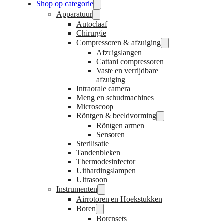
Shop op categorie
Apparatuur
Autoclaaf
Chirurgie
Compressoren & afzuiging
Afzuigslangen
Cattani compressoren
Vaste en verrijdbare
afzuiging
Intraorale camera
Meng en schudmachines
Microscoop
Röntgen & beeldvorming
Röntgen armen
Sensoren
Sterilisatie
Tandenbleken
Thermodesinfector
Uithardingslampen
Ultrasoon
Instrumenten
Airrotoren en Hoekstukken
Boren
Borensets