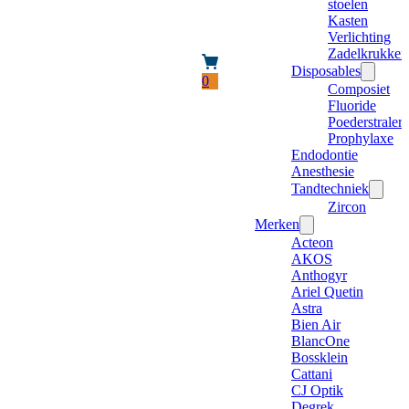
stoelen
Kasten
Verlichting
Zadelkrukken
Disposables
0
Composiet
Fluoride
Poederstraler
Prophylaxe
Endodontie
Anesthesie
Tandtechniek
Zircon
Merken
Acteon
AKOS
Anthogyr
Ariel Quetin
Astra
Bien Air
BlancOne
Bossklein
Cattani
CJ Optik
Degrek