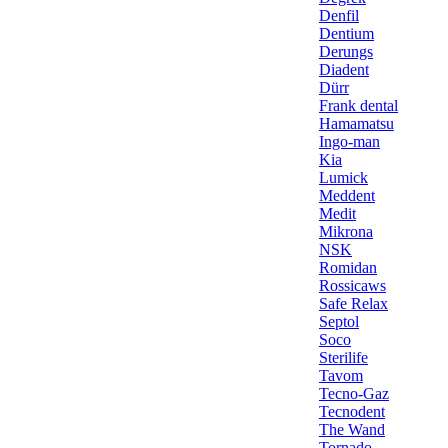
Denfil
Dentium
Derungs
Diadent
Dürr
Frank dental
Hamamatsu
Ingo-man
Kia
Lumick
Meddent
Medit
Mikrona
NSK
Romidan
Rossicaws
Safe Relax
Septol
Soco
Sterilife
Tavom
Tecno-Gaz
Tecnodent
The Wand
Tornado