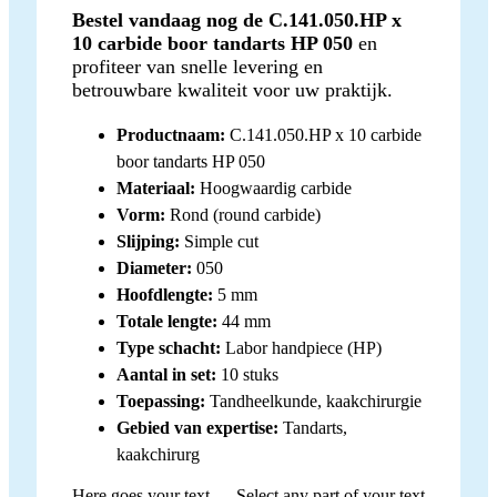
Bestel vandaag nog de C.141.050.HP x
10 carbide boor tandarts HP 050
en
profiteer van snelle levering en
betrouwbare kwaliteit voor uw praktijk.
Productnaam:
C.141.050.HP x 10 carbide
boor tandarts HP 050
Materiaal:
Hoogwaardig carbide
Vorm:
Rond (round carbide)
Slijping:
Simple cut
Diameter:
050
Hoofdlengte:
5 mm
Totale lengte:
44 mm
Type schacht:
Labor handpiece (HP)
Aantal in set:
10 stuks
Toepassing:
Tandheelkunde, kaakchirurgie
Gebied van expertise:
Tandarts,
kaakchirurg
Here goes your text … Select any part of your text