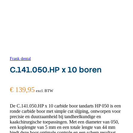
Frank dental
C.141.050.HP x 10 boren
€
139,95
excl. BTW
De C.141.050.HP x 10 carbide boor tandarts HP 050 is een
ronde carbide boor met simple cut slijping, ontworpen voor
precisie en duurzaamheid bij tandheelkundige en
kaakchirurgische toepassingen. Met een diameter van 050,
een koplengte van 5 mm en een totale lengte van 44 mm
biedt deze boor optimale controle en een scherp resultaat.