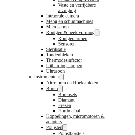
Vaste en verrijdbare
afzuiging
Intraorale camera
Meng en schudmachines
Microscoop
Röntgen & beeldvorming
Röntgen armen
Sensoren
Sterilisatie
Tandenbleken
Thermodesinfector
Uithardingslampen
Ultrasoon
Instrumenten
Airrotoren en Hoekstukken
Boren
Borensets
Diamant
Frezen
Hardmetaal
Koppelingen, micromotoren &
adapters
Polijsten
Polijstborstels