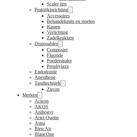
Scaler tips
Praktijkinrichting
Accessoires
Behandelunits en stoelen
Kasten
Verlichting
Zadelkrukken
Disposables
Composiet
Fluoride
Poederstraler
Prophylaxe
Endodontie
Anesthesie
Tandtechniek
Zircon
Merken
Acteon
AKOS
Anthogyr
Ariel Quetin
Astra
Bien Air
BlancOne