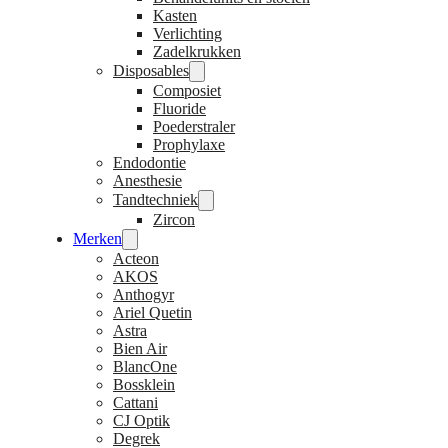
Kasten
Verlichting
Zadelkrukken
Disposables
Composiet
Fluoride
Poederstraler
Prophylaxe
Endodontie
Anesthesie
Tandtechniek
Zircon
Merken
Acteon
AKOS
Anthogyr
Ariel Quetin
Astra
Bien Air
BlancOne
Bossklein
Cattani
CJ Optik
Degrek