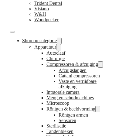
Trident Dental
Visiano
W&H
Woodpecker
Shop op categorie
Apparatuur
Autoclaaf
Chirurgie
Compressoren & afzuiging
Afzuigslangen
Cattani compressoren
Vaste en verrijdbare
afzuiging
Intraorale camera
Meng en schudmachines
Microscoop
Röntgen & beeldvorming
Röntgen armen
Sensoren
Sterilisatie
Tandenbleken