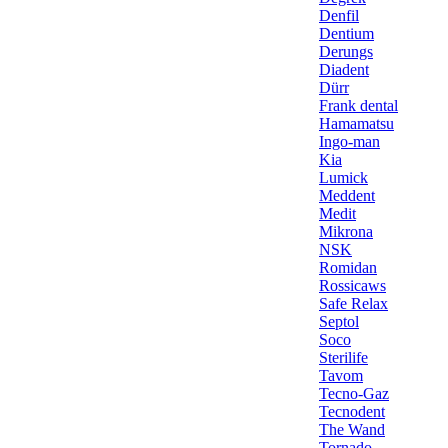
Denfil
Dentium
Derungs
Diadent
Dürr
Frank dental
Hamamatsu
Ingo-man
Kia
Lumick
Meddent
Medit
Mikrona
NSK
Romidan
Rossicaws
Safe Relax
Septol
Soco
Sterilife
Tavom
Tecno-Gaz
Tecnodent
The Wand
Tornado