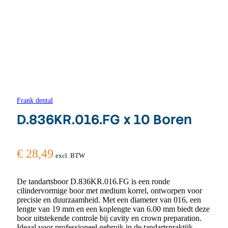
Frank dental
D.836KR.016.FG x 10 Boren
€
28,49
excl. BTW
De tandartsboor D.836KR.016.FG is een ronde
cilindervormige boor met medium korrel, ontworpen voor
precisie en duurzaamheid. Met een diameter van 016, een
lengte van 19 mm en een koplengte van 6.00 mm biedt deze
boor uitstekende controle bij cavity en crown preparation.
Ideaal voor professioneel gebruik in de tandartspraktijk