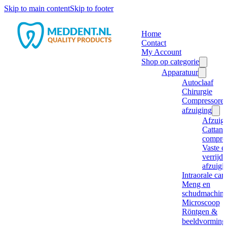
Skip to main content
Skip to footer
Home
Contact
My Account
Shop op categorie
Apparatuur
Autoclaaf
Chirurgie
Compressore
afzuiging
Afzuig
Cattani
compre
Vaste e
verrijd
afzuigi
Intraorale ca
Meng en
schudmachine
Microscoop
Röntgen &
beeldvorming