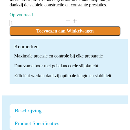
dankzij de stabiele constructie en constante prestaties.
Op voorraad
D.836KR.016.FG
x
10
Toevoegen aan Winkelwagen
Boren
quantity
Kenmerken
Maximale precisie en controle bij elke preparatie
Duurzame boor met gebalanceerde slijpkracht
Efficiënt werken dankzij optimale lengte en stabiliteit
Beschrijving
Product Specificaties