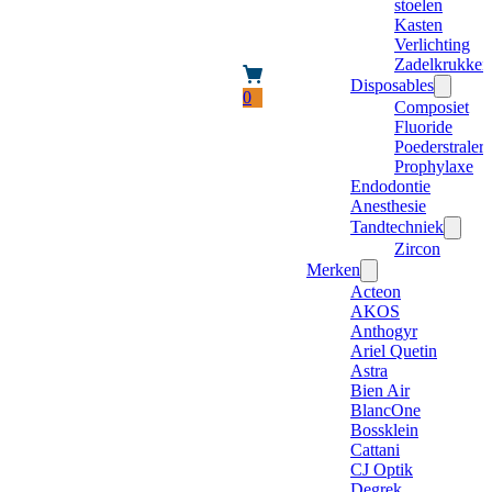
stoelen
Kasten
Verlichting
Zadelkrukken
Disposables
0
Composiet
Fluoride
Poederstraler
Prophylaxe
Endodontie
Anesthesie
Tandtechniek
Zircon
Merken
Acteon
AKOS
Anthogyr
Ariel Quetin
Astra
Bien Air
BlancOne
Bossklein
Cattani
CJ Optik
Degrek