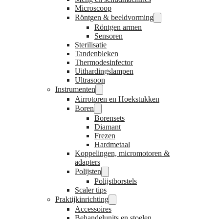
Microscoop
Röntgen & beeldvorming
Röntgen armen
Sensoren
Sterilisatie
Tandenbleken
Thermodesinfector
Uithardingslampen
Ultrasoon
Instrumenten
Airrotoren en Hoekstukken
Boren
Borensets
Diamant
Frezen
Hardmetaal
Koppelingen, micromotoren &
adapters
Polijsten
Polijstborstels
Scaler tips
Praktijkinrichting
Accessoires
Behandelunits en stoelen