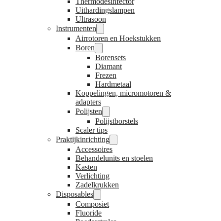
Thermodesinfector
Uithardingslampen
Ultrasoon
Instrumenten
Airrotoren en Hoekstukken
Boren
Borensets
Diamant
Frezen
Hardmetaal
Koppelingen, micromotoren &
adapters
Polijsten
Polijstborstels
Scaler tips
Praktijkinrichting
Accessoires
Behandelunits en stoelen
Kasten
Verlichting
Zadelkrukken
Disposables
Composiet
Fluoride