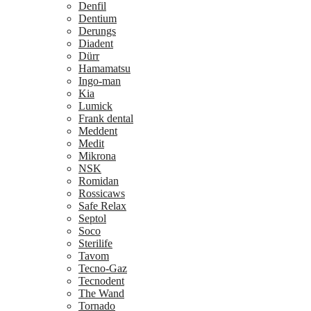
Denfil
Dentium
Derungs
Diadent
Dürr
Hamamatsu
Ingo-man
Kia
Lumick
Frank dental
Meddent
Medit
Mikrona
NSK
Romidan
Rossicaws
Safe Relax
Septol
Soco
Sterilife
Tavom
Tecno-Gaz
Tecnodent
The Wand
Tornado