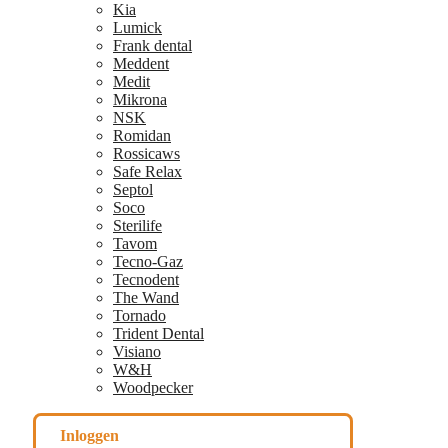
Kia
Lumick
Frank dental
Meddent
Medit
Mikrona
NSK
Romidan
Rossicaws
Safe Relax
Septol
Soco
Sterilife
Tavom
Tecno-Gaz
Tecnodent
The Wand
Tornado
Trident Dental
Visiano
W&H
Woodpecker
Inloggen