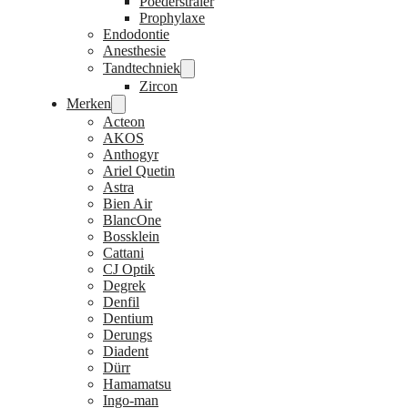
Poederstraler
Prophylaxe
Endodontie
Anesthesie
Tandtechniek
Zircon
Merken
Acteon
AKOS
Anthogyr
Ariel Quetin
Astra
Bien Air
BlancOne
Bossklein
Cattani
CJ Optik
Degrek
Denfil
Dentium
Derungs
Diadent
Dürr
Hamamatsu
Ingo-man