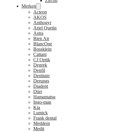
Zircon
Merken
Acteon
AKOS
Anthogyr
Ariel Quetin
Astra
Bien Air
BlancOne
Bossklein
Cattani
CJ Optik
Degrek
Denfil
Dentium
Derungs
Diadent
Dürr
Hamamatsu
Ingo-man
Kia
Lumick
Frank dental
Meddent
Medit