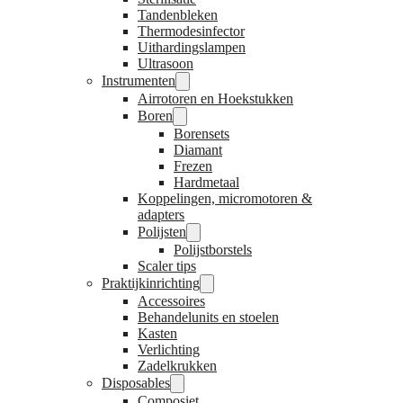
Tandenbleken
Thermodesinfector
Uithardingslampen
Ultrasoon
Instrumenten
Airrotoren en Hoekstukken
Boren
Borensets
Diamant
Frezen
Hardmetaal
Koppelingen, micromotoren &
adapters
Polijsten
Polijstborstels
Scaler tips
Praktijkinrichting
Accessoires
Behandelunits en stoelen
Kasten
Verlichting
Zadelkrukken
Disposables
Composiet