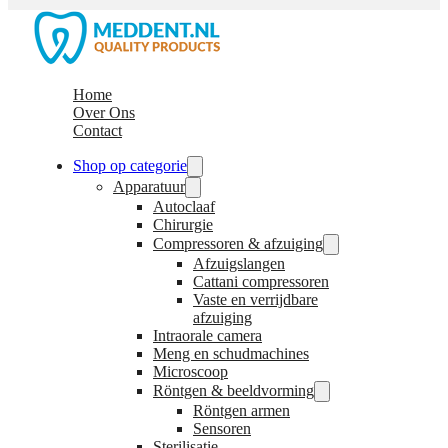
Home
Over Ons
Contact
Shop op categorie
Apparatuur
Autoclaaf
Chirurgie
Compressoren & afzuiging
Afzuigslangen
Cattani compressoren
Vaste en verrijdbare
afzuiging
Intraorale camera
Meng en schudmachines
Microscoop
Röntgen & beeldvorming
Röntgen armen
Sensoren
Sterilisatie