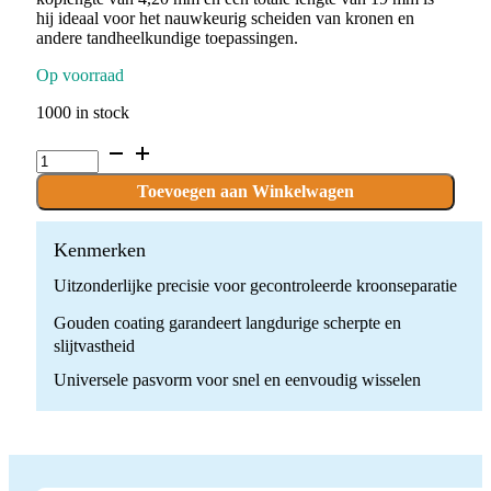
hij ideaal voor het nauwkeurig scheiden van kronen en
andere tandheelkundige toepassingen.
Op voorraad
1000 in stock
C.FDGW2.012.FG
x
10
Toevoegen aan Winkelwagen
Boren
quantity
Kenmerken
Uitzonderlijke precisie voor gecontroleerde kroonseparatie
Gouden coating garandeert langdurige scherpte en
slijtvastheid
Universele pasvorm voor snel en eenvoudig wisselen