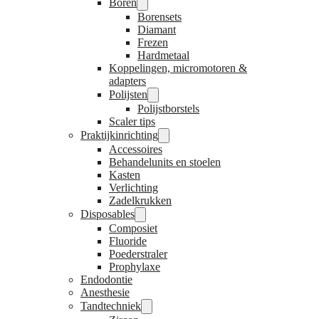
Boren
Borensets
Diamant
Frezen
Hardmetaal
Koppelingen, micromotoren &
adapters
Polijsten
Polijstborstels
Scaler tips
Praktijkinrichting
Accessoires
Behandelunits en stoelen
Kasten
Verlichting
Zadelkrukken
Disposables
Composiet
Fluoride
Poederstraler
Prophylaxe
Endodontie
Anesthesie
Tandtechniek