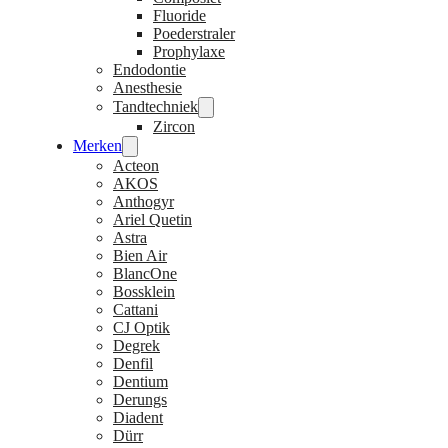
Fluoride
Poederstraler
Prophylaxe
Endodontie
Anesthesie
Tandtechniek
Zircon
Merken
Acteon
AKOS
Anthogyr
Ariel Quetin
Astra
Bien Air
BlancOne
Bossklein
Cattani
CJ Optik
Degrek
Denfil
Dentium
Derungs
Diadent
Dürr