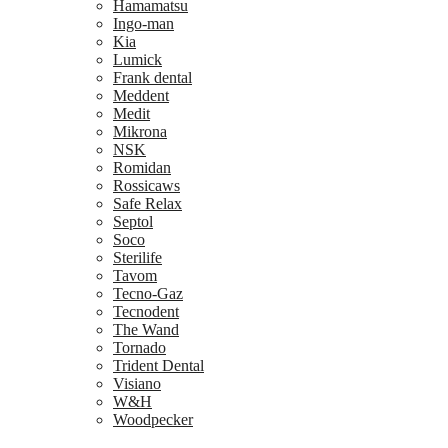
Hamamatsu
Ingo-man
Kia
Lumick
Frank dental
Meddent
Medit
Mikrona
NSK
Romidan
Rossicaws
Safe Relax
Septol
Soco
Sterilife
Tavom
Tecno-Gaz
Tecnodent
The Wand
Tornado
Trident Dental
Visiano
W&H
Woodpecker