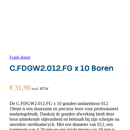
Frank dental
C.FDGW2.012.FG x 10 Boren
€
31,90
excl. BTW
De C.FDGW2.012.FG x 10 gouden tandartsboor 012
19mm is een duurzame en precieze boor voor professioneel
tandartsgebruik. Dankzij de gouden afwerking biedt deze
boor uitstekende slijtvastheid en behoudt hij zijn scherpte na
meerdere sterilisatiecycli. Met een diameter van 012, een
koplengte van 4,20 mm en een totale lengte van 19 mm is