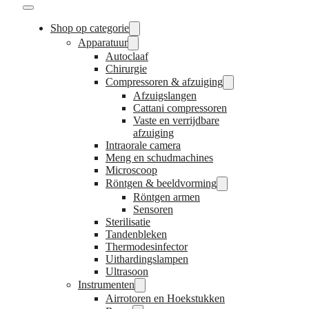
Shop op categorie
Apparatuur
Autoclaaf
Chirurgie
Compressoren & afzuiging
Afzuigslangen
Cattani compressoren
Vaste en verrijdbare
afzuiging
Intraorale camera
Meng en schudmachines
Microscoop
Röntgen & beeldvorming
Röntgen armen
Sensoren
Sterilisatie
Tandenbleken
Thermodesinfector
Uithardingslampen
Ultrasoon
Instrumenten
Airrotoren en Hoekstukken