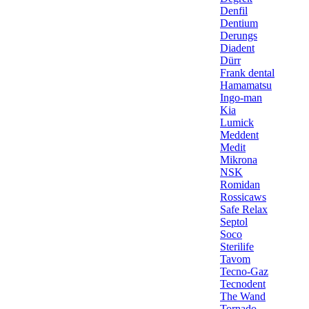
Denfil
Dentium
Derungs
Diadent
Dürr
Frank dental
Hamamatsu
Ingo-man
Kia
Lumick
Meddent
Medit
Mikrona
NSK
Romidan
Rossicaws
Safe Relax
Septol
Soco
Sterilife
Tavom
Tecno-Gaz
Tecnodent
The Wand
Tornado