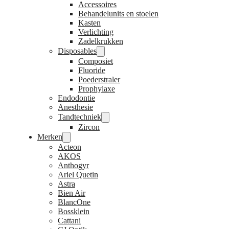
Accessoires
Behandelunits en stoelen
Kasten
Verlichting
Zadelkrukken
Disposables
Composiet
Fluoride
Poederstraler
Prophylaxe
Endodontie
Anesthesie
Tandtechniek
Zircon
Merken
Acteon
AKOS
Anthogyr
Ariel Quetin
Astra
Bien Air
BlancOne
Bossklein
Cattani