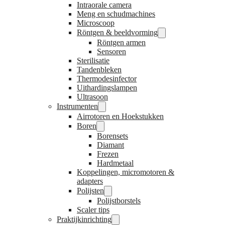
Intraorale camera
Meng en schudmachines
Microscoop
Röntgen & beeldvorming
Röntgen armen
Sensoren
Sterilisatie
Tandenbleken
Thermodesinfector
Uithardingslampen
Ultrasoon
Instrumenten
Airrotoren en Hoekstukken
Boren
Borensets
Diamant
Frezen
Hardmetaal
Koppelingen, micromotoren &
adapters
Polijsten
Polijstborstels
Scaler tips
Praktijkinrichting