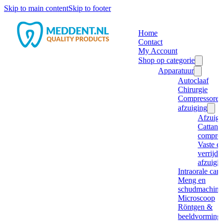
Skip to main content
Skip to footer
Home
Contact
My Account
Shop op categorie
Apparatuur
Autoclaaf
Chirurgie
Compressore
afzuiging
Afzuig
Cattani
compre
Vaste e
verrijd
afzuigi
Intraorale ca
Meng en
schudmachine
Microscoop
Röntgen &
beeldvorming