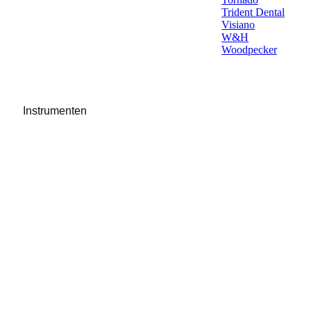
Trident Dental
Visiano
W&H
Woodpecker
Instrumenten