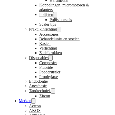
Hardmetaal
Koppelingen, micromotoren &
adapters
Polijsten
Polijstborstels
Scaler tips
Praktijkinrichting
Accessoires
Behandelunits en stoelen
Kasten
Verlichting
Zadelkrukken
Disposables
Composiet
Fluoride
Poederstraler
Prophylaxe
Endodontie
Anesthesie
Tandtechniek
Zircon
Merken
Acteon
AKOS