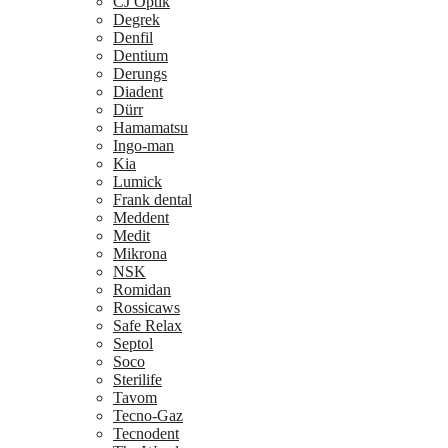
CJ Optik
Degrek
Denfil
Dentium
Derungs
Diadent
Dürr
Hamamatsu
Ingo-man
Kia
Lumick
Frank dental
Meddent
Medit
Mikrona
NSK
Romidan
Rossicaws
Safe Relax
Septol
Soco
Sterilife
Tavom
Tecno-Gaz
Tecnodent