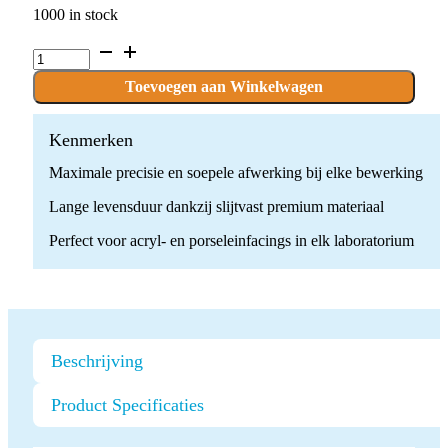
1000 in stock
D.51_._
x
1
Toevoegen aan Winkelwagen
boor
quantity
Kenmerken
Maximale precisie en soepele afwerking bij elke bewerking
Lange levensduur dankzij slijtvast premium materiaal
Perfect voor acryl- en porseleinfacings in elk laboratorium
Beschrijving
Product Specificaties