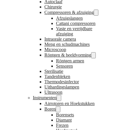
Autoclaaf
Chirurgie
Compressoren & afzuiging
Afzuigslangen
Cattani compressoren
Vaste en verrijdbare
afzuiging
Intraorale camera
Meng en schudmachines
Microscoop
Röntgen & beeldvorming
Röntgen armen
Sensoren
Sterilisatie
Tandenbleken
Thermodesinfector
Uithardingslampen
Ultrasoon
Instrumenten
Airrotoren en Hoekstukken
Boren
Borensets
Diamant
Frezen