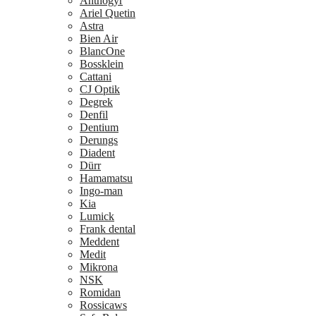
Anthogyr
Ariel Quetin
Astra
Bien Air
BlancOne
Bossklein
Cattani
CJ Optik
Degrek
Denfil
Dentium
Derungs
Diadent
Dürr
Hamamatsu
Ingo-man
Kia
Lumick
Frank dental
Meddent
Medit
Mikrona
NSK
Romidan
Rossicaws