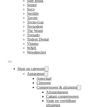
Safe Relax
Septol
Soco
Sterilife
Tavom
Tecno-Gaz
Tecnodent
The Wand
Tornado
Trident Dental
Visiano
W&H
Woodpecker
Shop op categorie
Apparatuur
Autoclaaf
Chirurgie
Compressoren & afzuiging
Afzuigslangen
Cattani compressoren
Vaste en verrijdbare
afzuiging