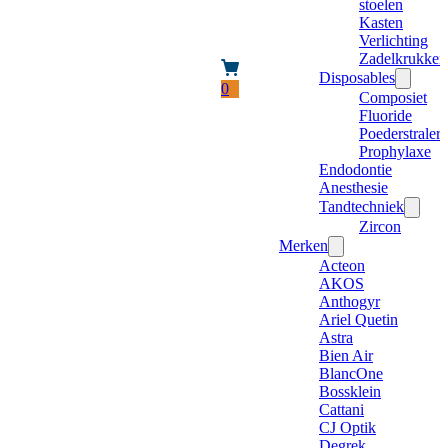
stoelen
Kasten
Verlichting
Zadelkrukken
Disposables
0
Composiet
Fluoride
Poederstraler
Prophylaxe
Endodontie
Anesthesie
Tandtechniek
Zircon
Merken
Acteon
AKOS
Anthogyr
Ariel Quetin
Astra
Bien Air
BlancOne
Bossklein
Cattani
CJ Optik
Degrek