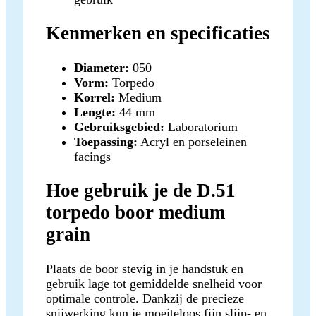
Kenmerken en specificaties
Diameter:
050
Vorm:
Torpedo
Korrel:
Medium
Lengte:
44 mm
Gebruiksgebied:
Laboratorium
Toepassing:
Acryl en porseleinen
facings
Hoe gebruik je de D.51
torpedo boor medium
grain
Plaats de boor stevig in je handstuk en
gebruik lage tot gemiddelde snelheid voor
optimale controle. Dankzij de precieze
snijwerking kun je moeiteloos fijn slijp- en