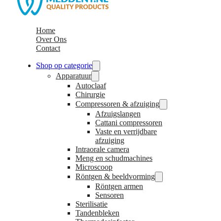
Home
Over Ons
Contact
Shop op categorie
Apparatuur
Autoclaaf
Chirurgie
Compressoren & afzuiging
Afzuigslangen
Cattani compressoren
Vaste en verrijdbare
afzuiging
Intraorale camera
Meng en schudmachines
Microscoop
Röntgen & beeldvorming
Röntgen armen
Sensoren
Sterilisatie
Tandenbleken