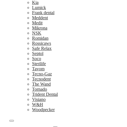
Kia
Lumick
Frank dental
Meddent
Medit
Mikrona
NSK
Romidan
Rossicaws
Safe Relax
Septol
Soco
Sterilife
Tavom
Tecno-Gaz
Tecnodent
The Wand
Tornado
Trident Dental
Visiano
W&H
Woodpecker