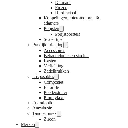
Diamant
Frezen
Hardmetaal
Koppelingen, micromotoren &
adapters
Polijsten
Polijstborstels
Scaler tips
Praktijkinrichting
Accessoires
Behandelunits en stoelen
Kasten
Verlichting
Zadelkrukken
Disposables
Composiet
Fluoride
Poederstraler
Prophylaxe
Endodontie
Anesthesie
Tandtechniek
Zircon
Merken