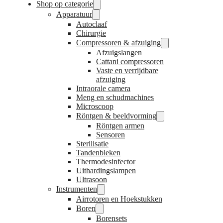
Shop op categorie
Apparatuur
Autoclaaf
Chirurgie
Compressoren & afzuiging
Afzuigslangen
Cattani compressoren
Vaste en verrijdbare
afzuiging
Intraorale camera
Meng en schudmachines
Microscoop
Röntgen & beeldvorming
Röntgen armen
Sensoren
Sterilisatie
Tandenbleken
Thermodesinfector
Uithardingslampen
Ultrasoon
Instrumenten
Airrotoren en Hoekstukken
Boren
Borensets