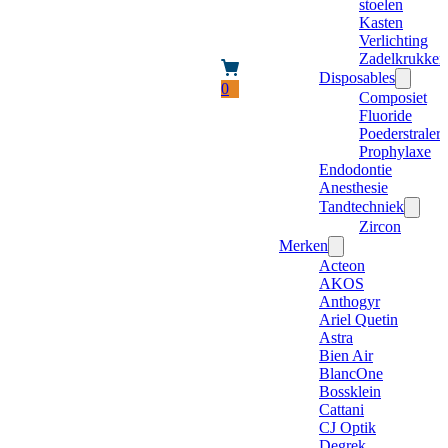
stoelen
Kasten
Verlichting
Zadelkrukken
Disposables
0
Composiet
Fluoride
Poederstraler
Prophylaxe
Endodontie
Anesthesie
Tandtechniek
Zircon
Merken
Acteon
AKOS
Anthogyr
Ariel Quetin
Astra
Bien Air
BlancOne
Bossklein
Cattani
CJ Optik
Degrek