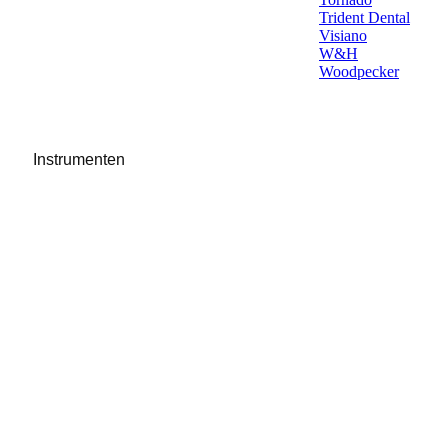
Trident Dental
Visiano
W&H
Woodpecker
Instrumenten