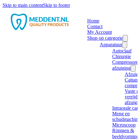
Skip to main content
Skip to footer
Home
Contact
My Account
Shop op categorie
Apparatuur
Autoclaaf
Chirurgie
Compressore
afzuiging
Afzuig
Cattani
compre
Vaste e
verrijd
afzuigi
Intraorale ca
Meng en
schudmachine
Microscoop
Röntgen &
beeldvorming