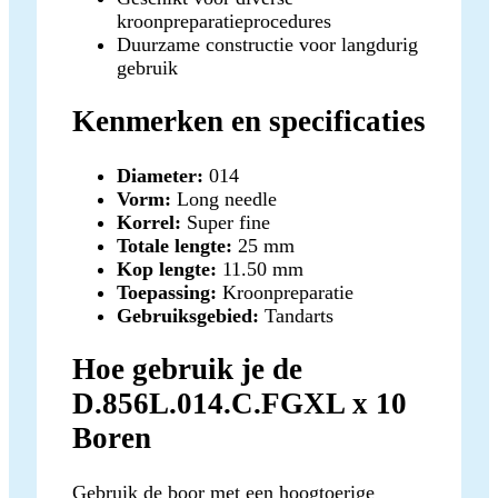
kroonpreparatieprocedures
Duurzame constructie voor langdurig
gebruik
Kenmerken en specificaties
Diameter:
014
Vorm:
Long needle
Korrel:
Super fine
Totale lengte:
25 mm
Kop lengte:
11.50 mm
Toepassing:
Kroonpreparatie
Gebruiksgebied:
Tandarts
Hoe gebruik je de
D.856L.014.C.FGXL x 10
Boren
Gebruik de boor met een hoogtoerige