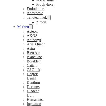
Poederstraler
Prophylaxe
Endodontie
Anesthesie
Tandtechniek
Zircon
Merken
Acteon
AKOS
Anthogyr
Ariel Quetin
Astra
Bien Air
BlancOne
Bossklein
Cattani
CJ Optik
Degrek
Denfil
Dentium
Derungs
Diadent
Dürr
Hamamatsu
Ingo-man