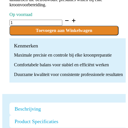
kroonvoorbereiding.
Op voorraad
D.856L.014.C.FGXL
x
10
Toevoegen aan Winkelwagen
Boren
quantity
Kenmerken
Maximale precisie en controle bij elke kroonpreparatie
Comfortabele balans voor stabiel en efficiënt werken
Duurzame kwaliteit voor consistente professionele resultaten
Beschrijving
Product Specificaties