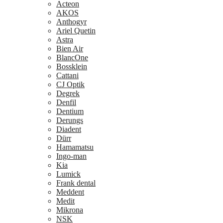
Acteon
AKOS
Anthogyr
Ariel Quetin
Astra
Bien Air
BlancOne
Bossklein
Cattani
CJ Optik
Degrek
Denfil
Dentium
Derungs
Diadent
Dürr
Hamamatsu
Ingo-man
Kia
Lumick
Frank dental
Meddent
Medit
Mikrona
NSK