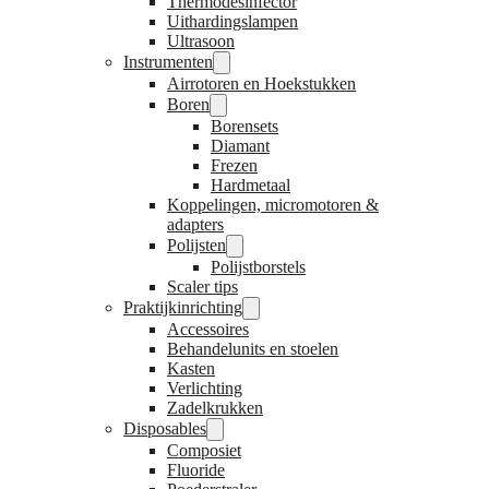
Thermodesinfector
Uithardingslampen
Ultrasoon
Instrumenten
Airrotoren en Hoekstukken
Boren
Borensets
Diamant
Frezen
Hardmetaal
Koppelingen, micromotoren &
adapters
Polijsten
Polijstborstels
Scaler tips
Praktijkinrichting
Accessoires
Behandelunits en stoelen
Kasten
Verlichting
Zadelkrukken
Disposables
Composiet
Fluoride