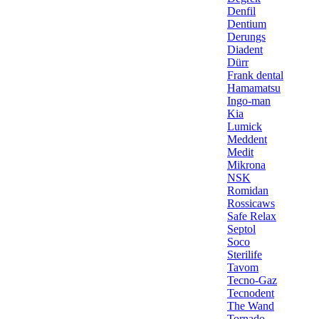
Denfil
Dentium
Derungs
Diadent
Dürr
Frank dental
Hamamatsu
Ingo-man
Kia
Lumick
Meddent
Medit
Mikrona
NSK
Romidan
Rossicaws
Safe Relax
Septol
Soco
Sterilife
Tavom
Tecno-Gaz
Tecnodent
The Wand
Tornado