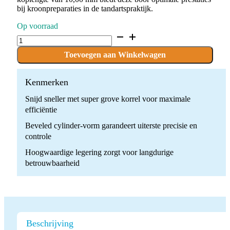
bij kroonpreparaties in de tandartspraktijk.
Op voorraad
D.886.014.SG.FG
x
10
Toevoegen aan Winkelwagen
Boren
quantity
Kenmerken
Snijd sneller met super grove korrel voor maximale
efficiëntie
Beveled cylinder-vorm garandeert uiterste precisie en
controle
Hoogwaardige legering zorgt voor langdurige
betrouwbaarheid
Beschrijving