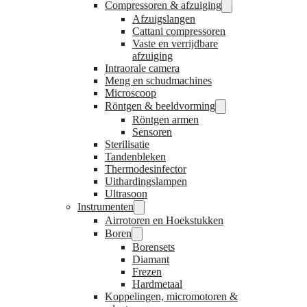
Compressoren & afzuiging
Afzuigslangen
Cattani compressoren
Vaste en verrijdbare
afzuiging
Intraorale camera
Meng en schudmachines
Microscoop
Röntgen & beeldvorming
Röntgen armen
Sensoren
Sterilisatie
Tandenbleken
Thermodesinfector
Uithardingslampen
Ultrasoon
Instrumenten
Airrotoren en Hoekstukken
Boren
Borensets
Diamant
Frezen
Hardmetaal
Koppelingen, micromotoren &