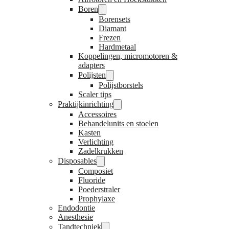
Boren
Borensets
Diamant
Frezen
Hardmetaal
Koppelingen, micromotoren &
adapters
Polijsten
Polijstborstels
Scaler tips
Praktijkinrichting
Accessoires
Behandelunits en stoelen
Kasten
Verlichting
Zadelkrukken
Disposables
Composiet
Fluoride
Poederstraler
Prophylaxe
Endodontie
Anesthesie
Tandtechniek