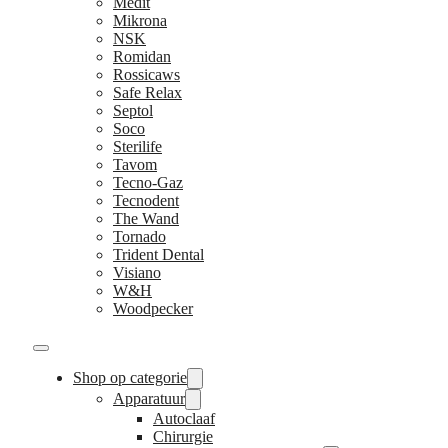
Medit
Mikrona
NSK
Romidan
Rossicaws
Safe Relax
Septol
Soco
Sterilife
Tavom
Tecno-Gaz
Tecnodent
The Wand
Tornado
Trident Dental
Visiano
W&H
Woodpecker
Shop op categorie
Apparatuur
Autoclaaf
Chirurgie