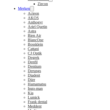
Zircon
Merken
Acteon
AKOS
Anthogyr
Ariel Quetin
Astra
Bien Air
BlancOne
Bossklein
Cattani
CJ Optik
Degrek
Denfil
Dentium
Derungs
Diadent
Dürr
Hamamatsu
Ingo-man
Kia
Lumick
Frank dental
Meddent