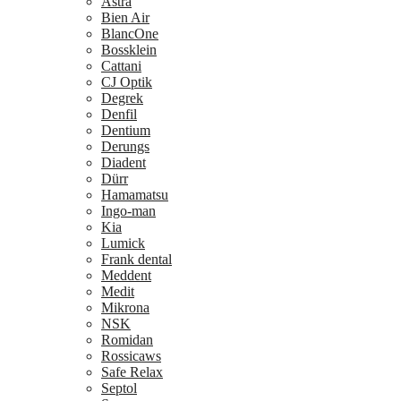
Astra
Bien Air
BlancOne
Bossklein
Cattani
CJ Optik
Degrek
Denfil
Dentium
Derungs
Diadent
Dürr
Hamamatsu
Ingo-man
Kia
Lumick
Frank dental
Meddent
Medit
Mikrona
NSK
Romidan
Rossicaws
Safe Relax
Septol