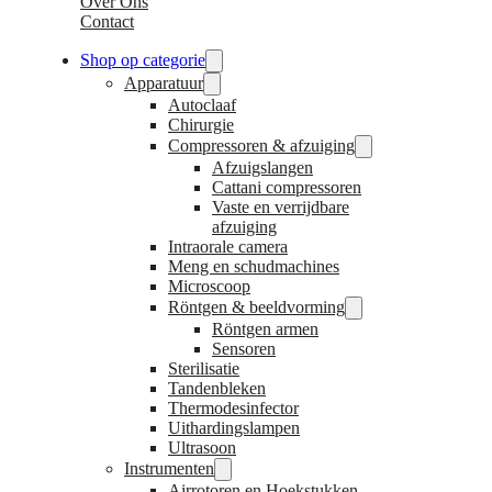
Over Ons
Contact
Shop op categorie
Apparatuur
Autoclaaf
Chirurgie
Compressoren & afzuiging
Afzuigslangen
Cattani compressoren
Vaste en verrijdbare
afzuiging
Intraorale camera
Meng en schudmachines
Microscoop
Röntgen & beeldvorming
Röntgen armen
Sensoren
Sterilisatie
Tandenbleken
Thermodesinfector
Uithardingslampen
Ultrasoon
Instrumenten
Airrotoren en Hoekstukken