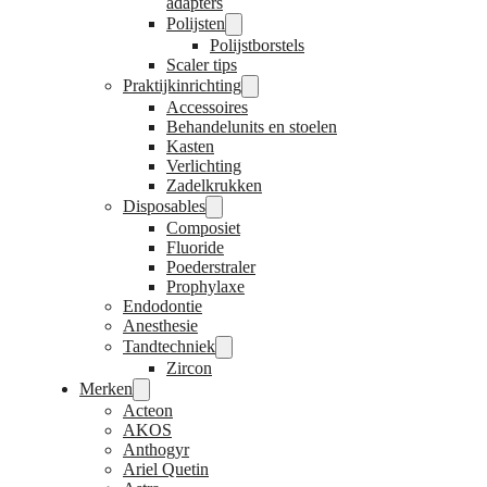
adapters
Polijsten
Polijstborstels
Scaler tips
Praktijkinrichting
Accessoires
Behandelunits en stoelen
Kasten
Verlichting
Zadelkrukken
Disposables
Composiet
Fluoride
Poederstraler
Prophylaxe
Endodontie
Anesthesie
Tandtechniek
Zircon
Merken
Acteon
AKOS
Anthogyr
Ariel Quetin