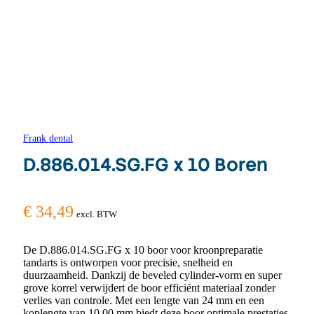
Frank dental
D.886.014.SG.FG x 10 Boren
€
34,49
excl. BTW
De D.886.014.SG.FG x 10 boor voor kroonpreparatie
tandarts is ontworpen voor precisie, snelheid en
duurzaamheid. Dankzij de beveled cylinder-vorm en super
grove korrel verwijdert de boor efficiënt materiaal zonder
verlies van controle. Met een lengte van 24 mm en een
koplengte van 10,00 mm biedt deze boor optimale prestaties