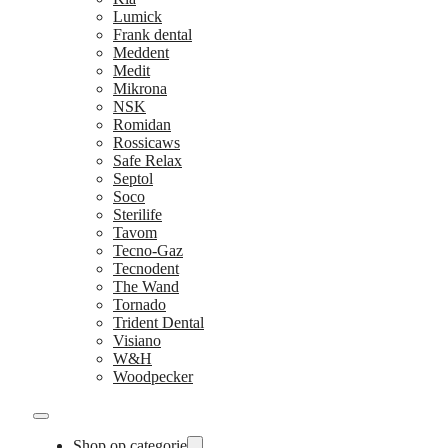
Lumick
Frank dental
Meddent
Medit
Mikrona
NSK
Romidan
Rossicaws
Safe Relax
Septol
Soco
Sterilife
Tavom
Tecno-Gaz
Tecnodent
The Wand
Tornado
Trident Dental
Visiano
W&H
Woodpecker
Shop op categorie