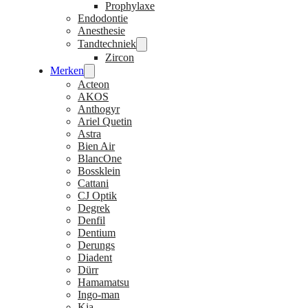
Prophylaxe
Endodontie
Anesthesie
Tandtechniek
Zircon
Merken
Acteon
AKOS
Anthogyr
Ariel Quetin
Astra
Bien Air
BlancOne
Bossklein
Cattani
CJ Optik
Degrek
Denfil
Dentium
Derungs
Diadent
Dürr
Hamamatsu
Ingo-man
Kia