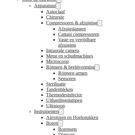
Apparatuur
Autoclaaf
Chirurgie
Compressoren & afzuiging
Afzuigslangen
Cattani compressoren
Vaste en verrijdbare
afzuiging
Intraorale camera
Meng en schudmachines
Microscoop
Röntgen & beeldvorming
Röntgen armen
Sensoren
Sterilisatie
Tandenbleken
Thermodesinfector
Uithardingslampen
Ultrasoon
Instrumenten
Airrotoren en Hoekstukken
Boren
Borensets
Diamant