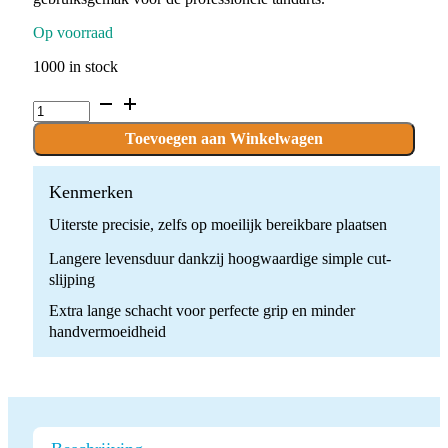
Op voorraad
1000 in stock
C.1.014.RAXL
x
10
Toevoegen aan Winkelwagen
Boren
quantity
Kenmerken
Uiterste precisie, zelfs op moeilijk bereikbare plaatsen
Langere levensduur dankzij hoogwaardige simple cut-
slijping
Extra lange schacht voor perfecte grip en minder
handvermoeidheid