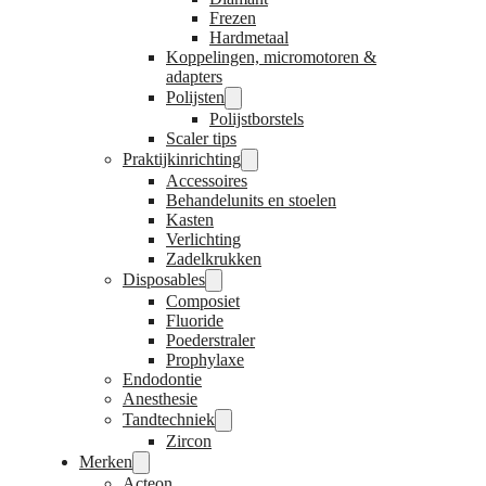
Frezen
Hardmetaal
Koppelingen, micromotoren &
adapters
Polijsten
Polijstborstels
Scaler tips
Praktijkinrichting
Accessoires
Behandelunits en stoelen
Kasten
Verlichting
Zadelkrukken
Disposables
Composiet
Fluoride
Poederstraler
Prophylaxe
Endodontie
Anesthesie
Tandtechniek
Zircon
Merken
Acteon