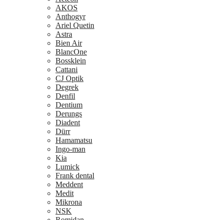
AKOS
Anthogyr
Ariel Quetin
Astra
Bien Air
BlancOne
Bossklein
Cattani
CJ Optik
Degrek
Denfil
Dentium
Derungs
Diadent
Dürr
Hamamatsu
Ingo-man
Kia
Lumick
Frank dental
Meddent
Medit
Mikrona
NSK
Romidan