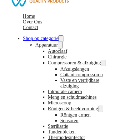
Home
Over Ons
Contact
Shop op categorie
Apparatuur
Autoclaaf
Chirurgie
Compressoren & afzuiging
Afzuigslangen
Cattani compressoren
Vaste en verrijdbare
afzuiging
Intraorale camera
Meng en schudmachines
Microscoop
Röntgen & beeldvorming
Röntgen armen
Sensoren
Sterilisatie
Tandenbleken
Thermodesinfector