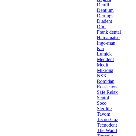
Denfil
Dentium
Derungs
Diadent
Dürr
Frank dental
Hamamatsu
Ingo-man
Kia
Lumick
Meddent
Medit
Mikrona
NSK
Romidan
Rossicaws
Safe Relax
Septol
Soco
Sterilife
Tavom
Tecno-Gaz
Tecnodent
The Wand
Tornado