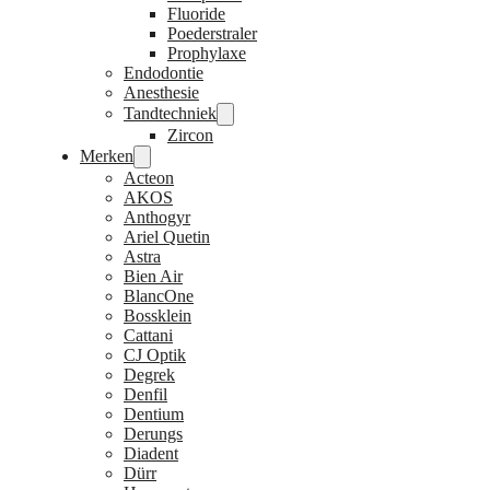
Fluoride
Poederstraler
Prophylaxe
Endodontie
Anesthesie
Tandtechniek
Zircon
Merken
Acteon
AKOS
Anthogyr
Ariel Quetin
Astra
Bien Air
BlancOne
Bossklein
Cattani
CJ Optik
Degrek
Denfil
Dentium
Derungs
Diadent
Dürr