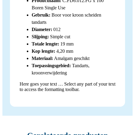
Productnaam:
C.FD6.012.FG x 100
Boren Single Use
Gebruik:
Boor voor kroon scheiden
tandarts
Diameter:
012
Slijping:
Simple cut
Totale lengte:
19 mm
Kop lengte:
4,20 mm
Materiaal:
Amalgam geschikt
Toepassingsgebied:
Tandarts,
kroonverwijdering
Here goes your text … Select any part of your text
to access the formatting toolbar.