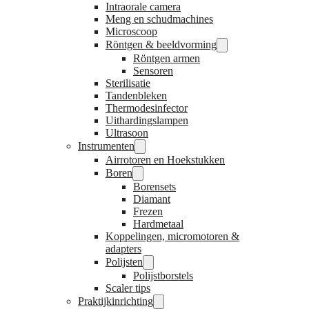
Intraorale camera
Meng en schudmachines
Microscoop
Röntgen & beeldvorming
Röntgen armen
Sensoren
Sterilisatie
Tandenbleken
Thermodesinfector
Uithardingslampen
Ultrasoon
Instrumenten
Airrotoren en Hoekstukken
Boren
Borensets
Diamant
Frezen
Hardmetaal
Koppelingen, micromotoren &
adapters
Polijsten
Polijstborstels
Scaler tips
Praktijkinrichting