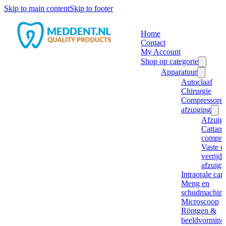
Skip to main content
Skip to footer
Home
Contact
My Account
Shop op categorie
Apparatuur
Autoclaaf
Chirurgie
Compressore
afzuiging
Afzuig
Cattani
compre
Vaste e
verrijd
afzuigi
Intraorale ca
Meng en
schudmachine
Microscoop
Röntgen &
beeldvorming