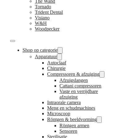
The Wand
Tornado
Trident Dental
Visiano
W&H
Woodpecker
Shop op categorie
Apparatuur
Autoclaaf
Chirurgie
Compressoren & afzuiging
Afzuigslangen
Cattani compressoren
Vaste en verrijdbare
afzuiging
Intraorale camera
Meng en schudmachines
Microscoop
Röntgen & beeldvorming
Röntgen armen
Sensoren
Sterilisatie