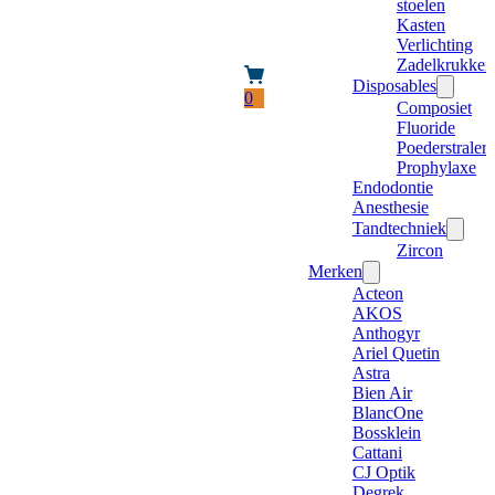
stoelen
Kasten
Verlichting
Zadelkrukken
Disposables
0
Composiet
Fluoride
Poederstraler
Prophylaxe
Endodontie
Anesthesie
Tandtechniek
Zircon
Merken
Acteon
AKOS
Anthogyr
Ariel Quetin
Astra
Bien Air
BlancOne
Bossklein
Cattani
CJ Optik
Degrek