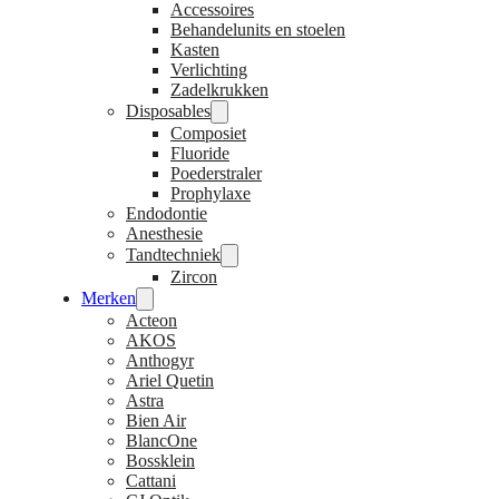
Accessoires
Behandelunits en stoelen
Kasten
Verlichting
Zadelkrukken
Disposables
Composiet
Fluoride
Poederstraler
Prophylaxe
Endodontie
Anesthesie
Tandtechniek
Zircon
Merken
Acteon
AKOS
Anthogyr
Ariel Quetin
Astra
Bien Air
BlancOne
Bossklein
Cattani