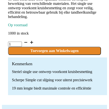
bewerking van verschillende materialen. Het single use
ontwerp voorkomt kruisbesmetting en zorgt voor veilig,
efficiënt en betrouwbaar gebruik bij elke tandheelkundige
behandeling.
Op voorraad
1000 in stock
C.FD6.012.FG
x
100
Toevoegen aan Winkelwagen
Boren
Single
use
Kenmerken
quantity
Steriel single use ontwerp voorkomt kruisbesmetting
Scherpe Simple cut slijping voor uiterst precisiewerk
19 mm lengte biedt maximale controle en efficiëntie