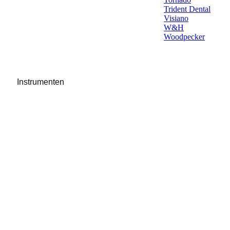
Trident Dental
Visiano
W&H
Woodpecker
Instrumenten