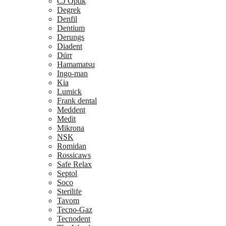
CJ Optik
Degrek
Denfil
Dentium
Derungs
Diadent
Dürr
Hamamatsu
Ingo-man
Kia
Lumick
Frank dental
Meddent
Medit
Mikrona
NSK
Romidan
Rossicaws
Safe Relax
Septol
Soco
Sterilife
Tavom
Tecno-Gaz
Tecnodent