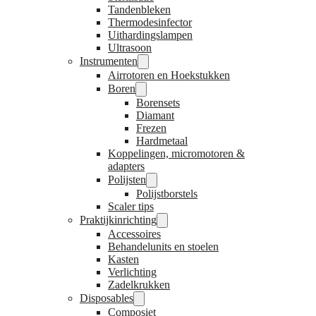
Tandenbleken
Thermodesinfector
Uithardingslampen
Ultrasoon
Instrumenten
Airrotoren en Hoekstukken
Boren
Borensets
Diamant
Frezen
Hardmetaal
Koppelingen, micromotoren &
adapters
Polijsten
Polijstborstels
Scaler tips
Praktijkinrichting
Accessoires
Behandelunits en stoelen
Kasten
Verlichting
Zadelkrukken
Disposables
Composiet