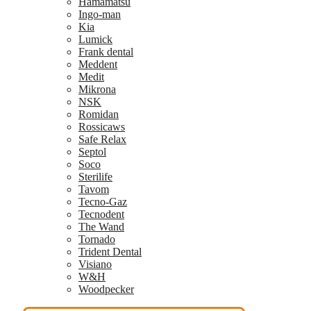
Hamamatsu
Ingo-man
Kia
Lumick
Frank dental
Meddent
Medit
Mikrona
NSK
Romidan
Rossicaws
Safe Relax
Septol
Soco
Sterilife
Tavom
Tecno-Gaz
Tecnodent
The Wand
Tornado
Trident Dental
Visiano
W&H
Woodpecker