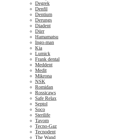
Degrek
Denfil
Dentium
Derungs
Diadent
Dürr
Hamamatsu
Ingo-man
Kia
Lumick
Frank dental
Meddent
Medit
Mikrona
NSK
Romidan
Rossicaws
Safe Relax
Septol
Soco
Sterilife
Tavom
Tecno-Gaz
Tecnodent
The Wand