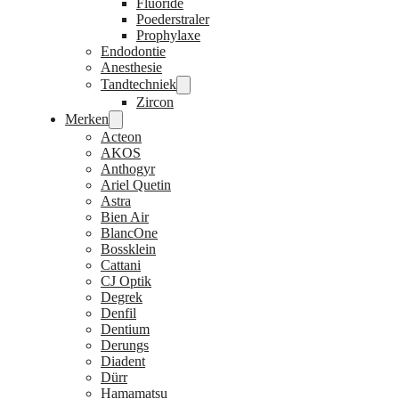
Fluoride
Poederstraler
Prophylaxe
Endodontie
Anesthesie
Tandtechniek
Zircon
Merken
Acteon
AKOS
Anthogyr
Ariel Quetin
Astra
Bien Air
BlancOne
Bossklein
Cattani
CJ Optik
Degrek
Denfil
Dentium
Derungs
Diadent
Dürr
Hamamatsu