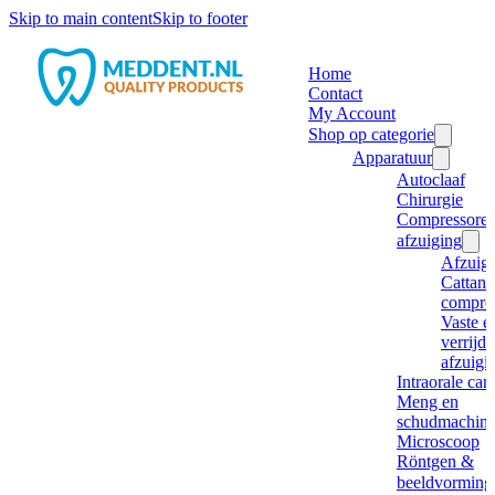
Skip to main content
Skip to footer
Home
Contact
My Account
Shop op categorie
Apparatuur
Autoclaaf
Chirurgie
Compressore
afzuiging
Afzuig
Cattani
compre
Vaste e
verrijd
afzuigi
Intraorale ca
Meng en
schudmachine
Microscoop
Röntgen &
beeldvorming