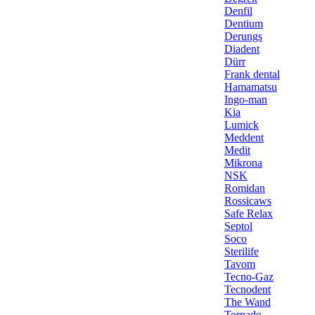
Denfil
Dentium
Derungs
Diadent
Dürr
Frank dental
Hamamatsu
Ingo-man
Kia
Lumick
Meddent
Medit
Mikrona
NSK
Romidan
Rossicaws
Safe Relax
Septol
Soco
Sterilife
Tavom
Tecno-Gaz
Tecnodent
The Wand
Tornado