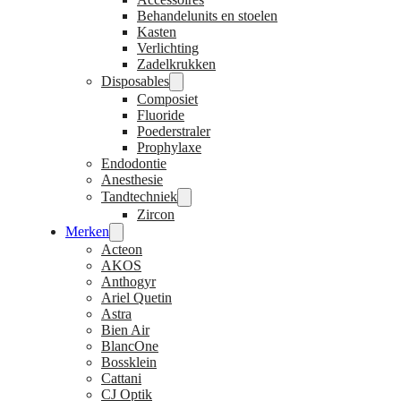
Behandelunits en stoelen
Kasten
Verlichting
Zadelkrukken
Disposables
Composiet
Fluoride
Poederstraler
Prophylaxe
Endodontie
Anesthesie
Tandtechniek
Zircon
Merken
Acteon
AKOS
Anthogyr
Ariel Quetin
Astra
Bien Air
BlancOne
Bossklein
Cattani
CJ Optik