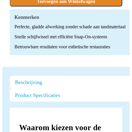
100
Toevoegen aan Winkelwagen
stuks
quantity
Kenmerken
Perfecte, gladde afwerking zonder schade aan tandmateriaal
Snelle schijfwissel met efficiënt Snap-On-systeem
Betrouwbare resultaten voor esthetische restauraties
Beschrijving
Product Specificaties
Waarom kiezen voor de