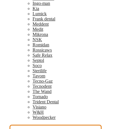
Ingo-man
Kia
Lumick
Frank dental
Meddent
Medit
Mikrona
NSK
Romidan
Rossicaws
Safe Relax
Septol
Soco
Sterilife
Tavom
Tecno-Gaz
Tecnodent
The Wand
Tornado
Trident Dental
Visiano
W&H
Woodpecker