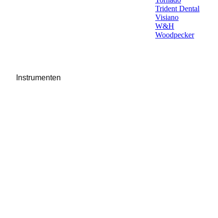
Trident Dental
Visiano
W&H
Woodpecker
Instrumenten