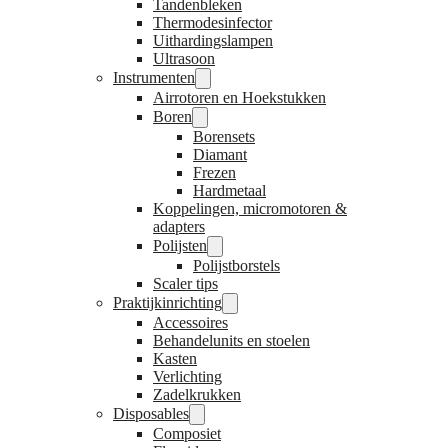
Tandenbleken
Thermodesinfector
Uithardingslampen
Ultrasoon
Instrumenten
Airrotoren en Hoekstukken
Boren
Borensets
Diamant
Frezen
Hardmetaal
Koppelingen, micromotoren &
adapters
Polijsten
Polijstborstels
Scaler tips
Praktijkinrichting
Accessoires
Behandelunits en stoelen
Kasten
Verlichting
Zadelkrukken
Disposables
Composiet