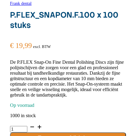
Frank dental
P.FLEX_SNAPON.F.100 x 100
stuks
€
19,99
excl. BTW
De P.FLEX Snap-On Fine Dental Polishing Discs zijn fijne
polijstschijven die zorgen voor een glad en professioneel
resultaat bij tandheelkundige restauraties. Dankzij de fijne
gritstructuur en een kopdiameter van 10 mm bieden ze
optimale controle en precisie. Het Snap-On-systeem maakt
snelle en veilige wisseling mogelijk, ideaal voor efficiënt
gebruik in de tandartspraktijk.
Op voorraad
1000 in stock
P.FLEX_SNAPON.F.100
x