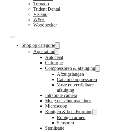
Tornado
Trident Dental
Visiano
W&H
Woodpecker
Shop op categorie
Apparatuur
Autoclaaf
Chirurgie
Compressoren & afzuiging
Afzuigslangen
Cattani compressoren
Vaste en verrijdbare
afzuiging
Intraorale camera
Meng en schudmachines
Microscoop
Röntgen & beeldvorming
Röntgen armen
Sensoren
Sterilisatie