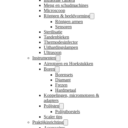
Intraorale camera
Meng en schudmachines
Microscoop
Röntgen & beeldvorming
Röntgen armen
Sensoren
Sterilisatie
Tandenbleken
Thermodesinfector
Uithardingslampen
Ultrasoon
Instrumenten
Airrotoren en Hoekstukken
Boren
Borensets
Diamant
Frezen
Hardmetaal
Koppelingen, micromotoren &
adapters
Polijsten
Polijstborstels
Scaler tips
Praktijkinrichting
Accessoires