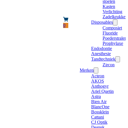
stoelen
Kasten
Verlichting
Zadelkrukken
Disposables
0
Composiet
Fluoride
Poederstraler
Prophylaxe
Endodontie
Anesthesie
Tandtechniek
Zircon
Merken
Acteon
AKOS
Anthogyr
Ariel Quetin
Astra
Bien Air
BlancOne
Bossklein
Cattani
CJ Optik
Degrek