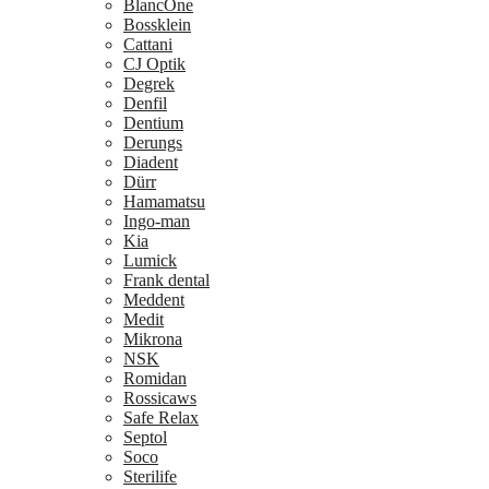
BlancOne
Bossklein
Cattani
CJ Optik
Degrek
Denfil
Dentium
Derungs
Diadent
Dürr
Hamamatsu
Ingo-man
Kia
Lumick
Frank dental
Meddent
Medit
Mikrona
NSK
Romidan
Rossicaws
Safe Relax
Septol
Soco
Sterilife