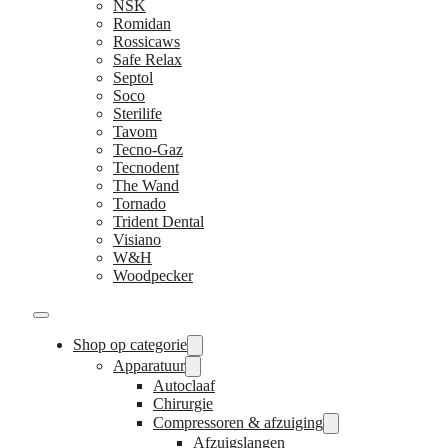
NSK
Romidan
Rossicaws
Safe Relax
Septol
Soco
Sterilife
Tavom
Tecno-Gaz
Tecnodent
The Wand
Tornado
Trident Dental
Visiano
W&H
Woodpecker
Shop op categorie
Apparatuur
Autoclaaf
Chirurgie
Compressoren & afzuiging
Afzuigslangen