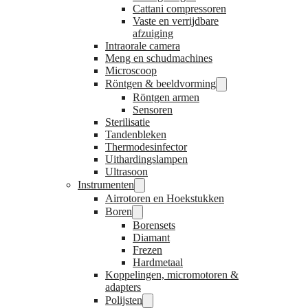
Cattani compressoren
Vaste en verrijdbare
afzuiging
Intraorale camera
Meng en schudmachines
Microscoop
Röntgen & beeldvorming
Röntgen armen
Sensoren
Sterilisatie
Tandenbleken
Thermodesinfector
Uithardingslampen
Ultrasoon
Instrumenten
Airrotoren en Hoekstukken
Boren
Borensets
Diamant
Frezen
Hardmetaal
Koppelingen, micromotoren &
adapters
Polijsten