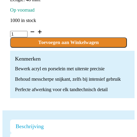
Op voorraad
1000 in stock
C.79KSF.104.040
x
1
Toevoegen aan Winkelwagen
boor
quantity
Kenmerken
Bewerk acryl en porselein met uiterste precisie
Behoud messcherpe snijkant, zelfs bij intensief gebruik
Perfecte afwerking voor elk tandtechnisch detail
Beschrijving