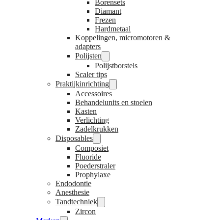
Borensets
Diamant
Frezen
Hardmetaal
Koppelingen, micromotoren &
adapters
Polijsten
Polijstborstels
Scaler tips
Praktijkinrichting
Accessoires
Behandelunits en stoelen
Kasten
Verlichting
Zadelkrukken
Disposables
Composiet
Fluoride
Poederstraler
Prophylaxe
Endodontie
Anesthesie
Tandtechniek
Zircon