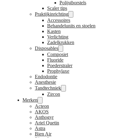
Polijstborstels
Scaler tips
Praktijkinrichting
Accessoires
Behandelunits en stoelen
Kasten
Verlichting
Zadelkrukken
Disposables
Composiet
Fluoride
Poederstraler
Prophylaxe
Endodontie
Anesthesie
Tandtechniek
Zircon
Merken
Acteon
AKOS
Anthogyr
Ariel Quetin
Astra
Bien Air