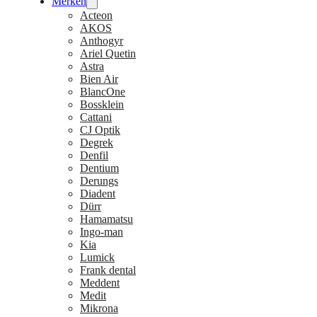
Merken
Acteon
AKOS
Anthogyr
Ariel Quetin
Astra
Bien Air
BlancOne
Bossklein
Cattani
CJ Optik
Degrek
Denfil
Dentium
Derungs
Diadent
Dürr
Hamamatsu
Ingo-man
Kia
Lumick
Frank dental
Meddent
Medit
Mikrona