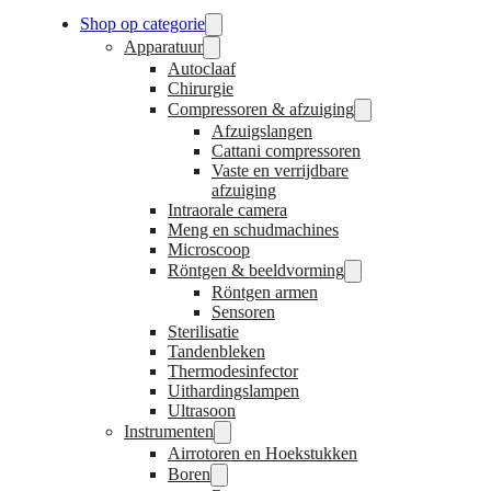
Shop op categorie
Apparatuur
Autoclaaf
Chirurgie
Compressoren & afzuiging
Afzuigslangen
Cattani compressoren
Vaste en verrijdbare
afzuiging
Intraorale camera
Meng en schudmachines
Microscoop
Röntgen & beeldvorming
Röntgen armen
Sensoren
Sterilisatie
Tandenbleken
Thermodesinfector
Uithardingslampen
Ultrasoon
Instrumenten
Airrotoren en Hoekstukken
Boren