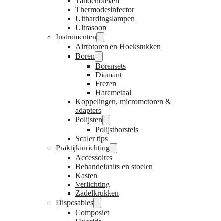
Tandenbleken
Thermodesinfector
Uithardingslampen
Ultrasoon
Instrumenten
Airrotoren en Hoekstukken
Boren
Borensets
Diamant
Frezen
Hardmetaal
Koppelingen, micromotoren &
adapters
Polijsten
Polijstborstels
Scaler tips
Praktijkinrichting
Accessoires
Behandelunits en stoelen
Kasten
Verlichting
Zadelkrukken
Disposables
Composiet