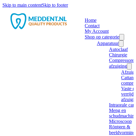
Skip to main content
Skip to footer
Home
Contact
My Account
Shop op categorie
Apparatuur
Autoclaaf
Chirurgie
Compressore
afzuiging
Afzuig
Cattani
compre
Vaste e
verrijd
afzuigi
Intraorale ca
Meng en
schudmachine
Microscoop
Röntgen &
beeldvorming