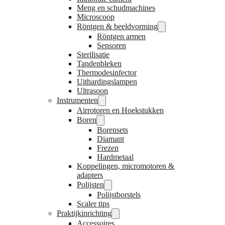
Meng en schudmachines
Microscoop
Röntgen & beeldvorming
Röntgen armen
Sensoren
Sterilisatie
Tandenbleken
Thermodesinfector
Uithardingslampen
Ultrasoon
Instrumenten
Airrotoren en Hoekstukken
Boren
Borensets
Diamant
Frezen
Hardmetaal
Koppelingen, micromotoren &
adapters
Polijsten
Polijstborstels
Scaler tips
Praktijkinrichting
Accessoires