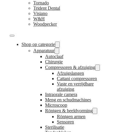
Tornado
Trident Dental
Visiano
W&H
Woodpecker
Shop op categorie
Apparatuur
Autoclaaf
Chirurgie
Compressoren & afzuiging
Afzuigslangen
Cattani compressoren
Vaste en verrijdbare
afzuiging
Intraorale camera
Meng en schudmachines
Microscoop
Röntgen & beeldvorming
Röntgen armen
Sensoren
Sterilisatie