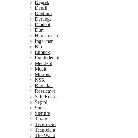
Degrek
Denfil
Dentium
Derungs
Diadent
Dürr
Hamamatsu
Ingo-man
Kia
Lumick
Frank dental
Meddent
Medit
Mikrona
NSK
Romidan
Rossicaws
Safe Relax
Septol
Soco
Sterilife
Tavom
Tecno-Gaz
Tecnodent
The Wand