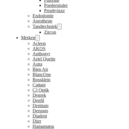
Fluoride
Poederstraler
Prophylaxe
Endodontie
Anesthesie
Tandtechniek
Zircon
Merken
Acteon
AKOS
Anthogyr
Ariel Quetin
Astra
Bien Air
BlancOne
Bossklein
Cattani
CJ Optik
Degrek
Denfil
Dentium
Derungs
Diadent
Dürr
Hamamatsu