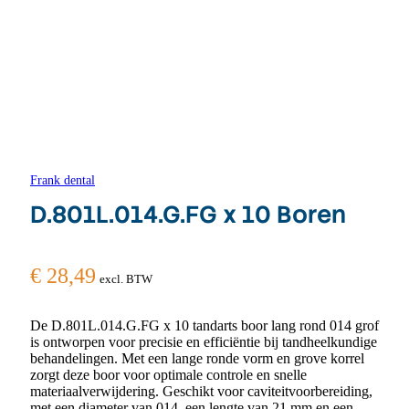
Frank dental
D.801L.014.G.FG x 10 Boren
€
28,49
excl. BTW
De D.801L.014.G.FG x 10 tandarts boor lang rond 014 grof
is ontworpen voor precisie en efficiëntie bij tandheelkundige
behandelingen. Met een lange ronde vorm en grove korrel
zorgt deze boor voor optimale controle en snelle
materiaalverwijdering. Geschikt voor caviteitvoorbereiding,
met een diameter van 014, een lengte van 21 mm en een