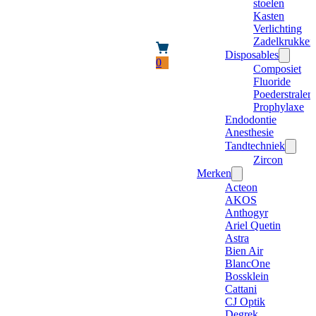
stoelen
Kasten
Verlichting
Zadelkrukken
Disposables
0
Composiet
Fluoride
Poederstraler
Prophylaxe
Endodontie
Anesthesie
Tandtechniek
Zircon
Merken
Acteon
AKOS
Anthogyr
Ariel Quetin
Astra
Bien Air
BlancOne
Bossklein
Cattani
CJ Optik
Degrek