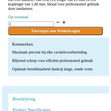
koplengte van 1,40 mm. Ideaal voor professioneel gebruik
door tandartsen.
Op voorraad
D.801L.014.G.FG
x
10
Toevoegen aan Winkelwagen
Boren
quantity
Kenmerken
Maximale precisie bij elke caviteitvoorbereiding
Blijvend scherp voor efficiënt professioneel gebruik
Optimale bereikbaarheid dankzij lange, ronde vorm
Beschrijving
Product Specificaties