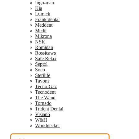
Ingo-man
Kia
Lumick
Frank dental
Meddent
Medit
Mikrona
NSK
Romidan
Rossicaws
Safe Relax
Septol
Soco
Sterilife
Tavom
Tecno-Gaz
Tecnodent
The Wand
Tornado
Trident Dental
Visiano
W&H
Woodpecker