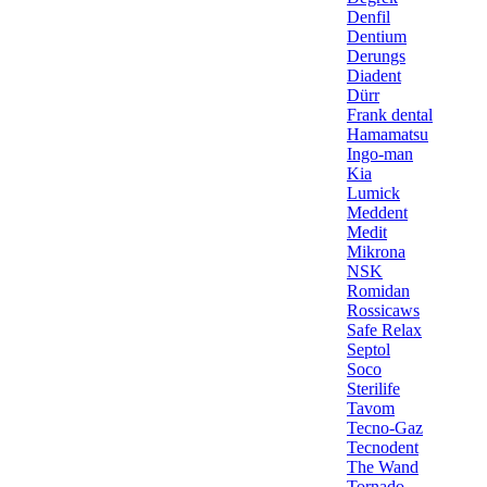
Denfil
Dentium
Derungs
Diadent
Dürr
Frank dental
Hamamatsu
Ingo-man
Kia
Lumick
Meddent
Medit
Mikrona
NSK
Romidan
Rossicaws
Safe Relax
Septol
Soco
Sterilife
Tavom
Tecno-Gaz
Tecnodent
The Wand
Tornado