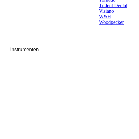
Trident Dental
Visiano
W&H
Woodpecker
Instrumenten