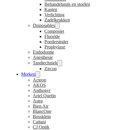
Behandelunits en stoelen
Kasten
Verlichting
Zadelkrukken
Disposables
Composiet
Fluoride
Poederstraler
Prophylaxe
Endodontie
Anesthesie
Tandtechniek
Zircon
Merken
Acteon
AKOS
Anthogyr
Ariel Quetin
Astra
Bien Air
BlancOne
Bossklein
Cattani
CJ Optik