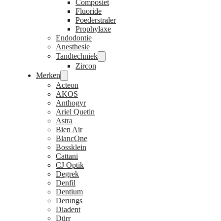
Composiet
Fluoride
Poederstraler
Prophylaxe
Endodontie
Anesthesie
Tandtechniek
Zircon
Merken
Acteon
AKOS
Anthogyr
Ariel Quetin
Astra
Bien Air
BlancOne
Bossklein
Cattani
CJ Optik
Degrek
Denfil
Dentium
Derungs
Diadent
Dürr