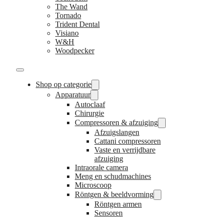
The Wand
Tornado
Trident Dental
Visiano
W&H
Woodpecker
Shop op categorie
Apparatuur
Autoclaaf
Chirurgie
Compressoren & afzuiging
Afzuigslangen
Cattani compressoren
Vaste en verrijdbare
afzuiging
Intraorale camera
Meng en schudmachines
Microscoop
Röntgen & beeldvorming
Röntgen armen
Sensoren