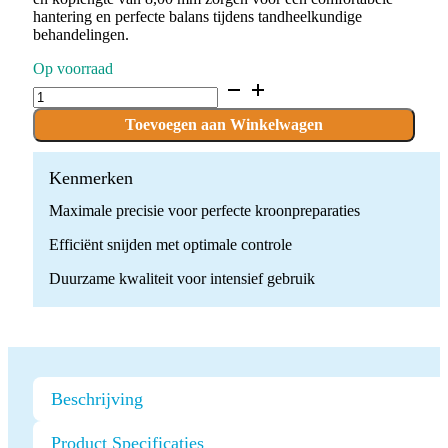
hantering en perfecte balans tijdens tandheelkundige
behandelingen.
Op voorraad
D.856.021.FG
x
10
Toevoegen aan Winkelwagen
Boren
quantity
Kenmerken
Maximale precisie voor perfecte kroonpreparaties
Efficiënt snijden met optimale controle
Duurzame kwaliteit voor intensief gebruik
Beschrijving
Product Specificaties