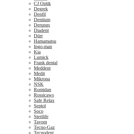
CJ Optik
Degrek
Denfil
Dentium
Derungs
Diadent
Dürr
Hamamatsu
Ingo-man
Kia
Lumick
Frank dental
Meddent
Medit
Mikrona
NSK
Romidan
Rossicaws
Safe Relax
Septol
Soco
Sterilife
Tavom
Tecno-Gaz
Tecnodent