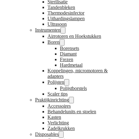
Sterilisatie
Tandenbleken
Thermodesinfector
Uithardingslampen
Ultrasoon
Instrumenten
Airrotoren en Hoekstukken
Boren
Borensets
Diamant
Frezen
Hardmetaal
Koppelingen, micromotoren &
adapters
Polijsten
Polijstborstels
Scaler tips
Praktijkinrichting
Accessoires
Behandelunits en stoelen
Kasten
Verlichting
Zadelkrukken
Disposables