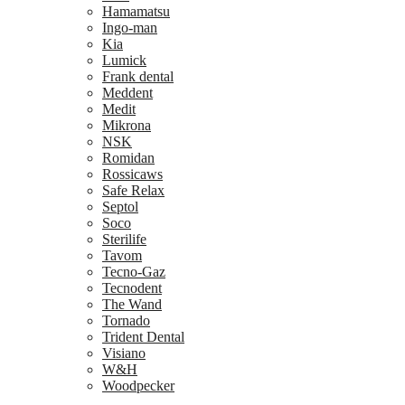
Hamamatsu
Ingo-man
Kia
Lumick
Frank dental
Meddent
Medit
Mikrona
NSK
Romidan
Rossicaws
Safe Relax
Septol
Soco
Sterilife
Tavom
Tecno-Gaz
Tecnodent
The Wand
Tornado
Trident Dental
Visiano
W&H
Woodpecker