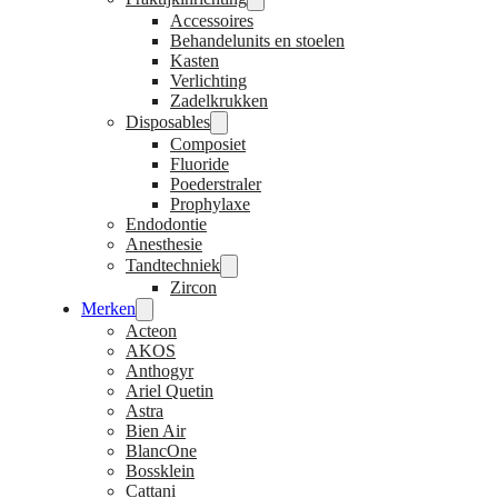
Accessoires
Behandelunits en stoelen
Kasten
Verlichting
Zadelkrukken
Disposables
Composiet
Fluoride
Poederstraler
Prophylaxe
Endodontie
Anesthesie
Tandtechniek
Zircon
Merken
Acteon
AKOS
Anthogyr
Ariel Quetin
Astra
Bien Air
BlancOne
Bossklein
Cattani