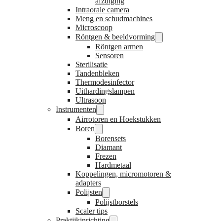
afzuiging
Intraorale camera
Meng en schudmachines
Microscoop
Röntgen & beeldvorming
Röntgen armen
Sensoren
Sterilisatie
Tandenbleken
Thermodesinfector
Uithardingslampen
Ultrasoon
Instrumenten
Airrotoren en Hoekstukken
Boren
Borensets
Diamant
Frezen
Hardmetaal
Koppelingen, micromotoren &
adapters
Polijsten
Polijstborstels
Scaler tips
Praktijkinrichting