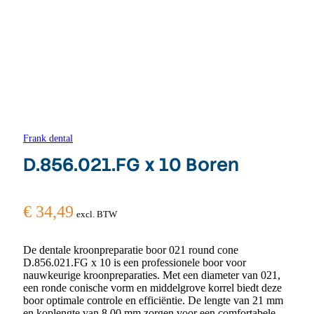
Frank dental
D.856.021.FG x 10 Boren
€
34,49
excl. BTW
De dentale kroonpreparatie boor 021 round cone
D.856.021.FG x 10 is een professionele boor voor
nauwkeurige kroonpreparaties. Met een diameter van 021,
een ronde conische vorm en middelgrove korrel biedt deze
boor optimale controle en efficiëntie. De lengte van 21 mm
en koplengte van 8,00 mm zorgen voor een comfortabele