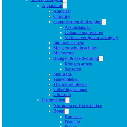
Apparatuur
Autoclaaf
Chirurgie
Compressoren & afzuiging
Afzuigslangen
Cattani compressoren
Vaste en verrijdbare afzuiging
Intraorale camera
Meng en schudmachines
Microscoop
Röntgen & beeldvorming
Röntgen armen
Sensoren
Sterilisatie
Tandenbleken
Thermodesinfector
Uithardingslampen
Ultrasoon
Instrumenten
Airrotoren en Hoekstukken
Boren
Borensets
Diamant
Frezen