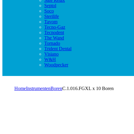
Safe Relax
Septol
Soco
Sterilife
Tavom
Tecno-Gaz
Tecnodent
The Wand
Tornado
Trident Dental
Visiano
W&H
Woodpecker
Home
Instrumenten
Boren
C.1.016.FGXL x 10 Boren