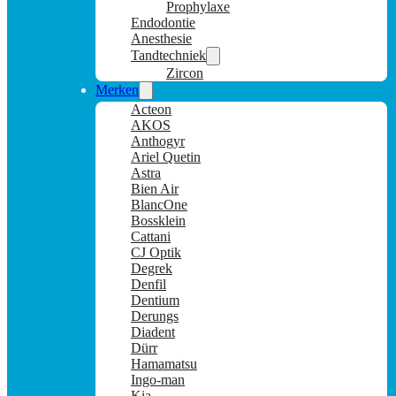
Prophylaxe
Endodontie
Anesthesie
Tandtechniek
Zircon
Merken
Acteon
AKOS
Anthogyr
Ariel Quetin
Astra
Bien Air
BlancOne
Bossklein
Cattani
CJ Optik
Degrek
Denfil
Dentium
Derungs
Diadent
Dürr
Hamamatsu
Ingo-man
Kia