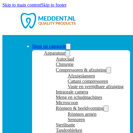
Skip to main content
Skip to footer
Shop op categorie
Apparatuur
Autoclaaf
Chirurgie
Compressoren & afzuiging
Afzuigslangen
Cattani compressoren
Vaste en verrijdbare afzuiging
Intraorale camera
Meng en schudmachines
Microscoop
Röntgen & beeldvorming
Röntgen armen
Sensoren
Sterilisatie
Tandenbleken