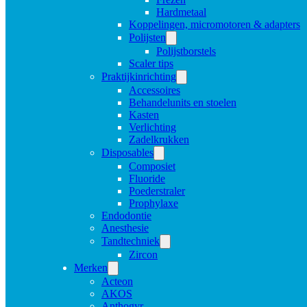
Hardmetaal
Koppelingen, micromotoren & adapters
Polijsten
Polijstborstels
Scaler tips
Praktijkinrichting
Accessoires
Behandelunits en stoelen
Kasten
Verlichting
Zadelkrukken
Disposables
Composiet
Fluoride
Poederstraler
Prophylaxe
Endodontie
Anesthesie
Tandtechniek
Zircon
Merken
Acteon
AKOS
Anthogyr