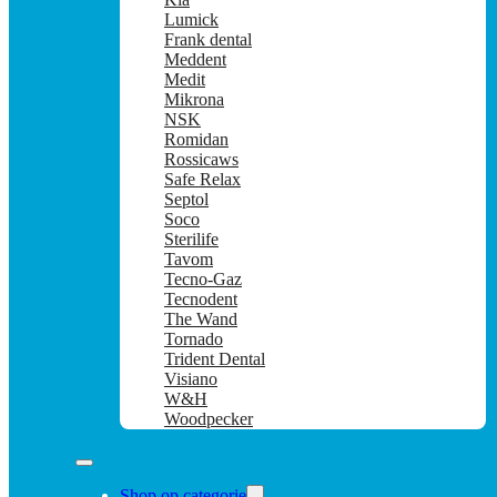
Lumick
Frank dental
Meddent
Medit
Mikrona
NSK
Romidan
Rossicaws
Safe Relax
Septol
Soco
Sterilife
Tavom
Tecno-Gaz
Tecnodent
The Wand
Tornado
Trident Dental
Visiano
W&H
Woodpecker
Shop op categorie