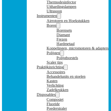
Thermodesinfector
Uithardingslampen
Ultrasoon
Instrumenten
Airrotoren en Hoekstukken
Boren
Borensets
Diamant
Frezen
Hardmetaal
Koppelingen, micromotoren & adapters
Polijsten
Polijstborstels
Scaler tips
Praktijkinrichting
Accessoires
Behandelunits en stoelen
Kasten
Verlichting
Zadelkrukken
Disposables
Composiet
Fluoride
Poederstraler