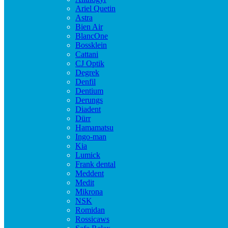
Ariel Quetin
Astra
Bien Air
BlancOne
Bossklein
Cattani
CJ Optik
Degrek
Denfil
Dentium
Derungs
Diadent
Dürr
Hamamatsu
Ingo-man
Kia
Lumick
Frank dental
Meddent
Medit
Mikrona
NSK
Romidan
Rossicaws