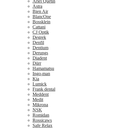
Ariel Quetin
Astra
Bien Air
BlancOne
Bossklein
Cattani
CJ Optik
Degrek
Denfil
Dentium
Derungs
Diadent
Dürr
Hamamatsu
Ingo-man
Kia
Lumick
Frank dental
Meddent
Medit
Mikrona
NSK
Romidan
Rossicaws
Safe Relax