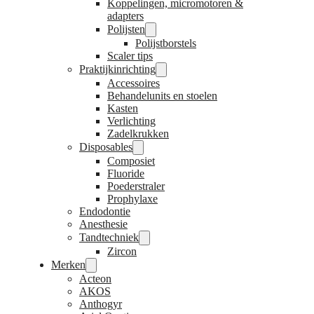
Koppelingen, micromotoren &
adapters
Polijsten
Polijstborstels
Scaler tips
Praktijkinrichting
Accessoires
Behandelunits en stoelen
Kasten
Verlichting
Zadelkrukken
Disposables
Composiet
Fluoride
Poederstraler
Prophylaxe
Endodontie
Anesthesie
Tandtechniek
Zircon
Merken
Acteon
AKOS
Anthogyr