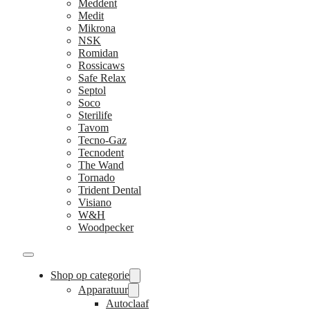
Meddent
Medit
Mikrona
NSK
Romidan
Rossicaws
Safe Relax
Septol
Soco
Sterilife
Tavom
Tecno-Gaz
Tecnodent
The Wand
Tornado
Trident Dental
Visiano
W&H
Woodpecker
Shop op categorie
Apparatuur
Autoclaaf