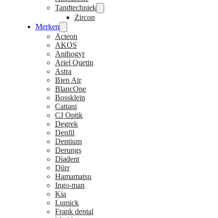
Tandtechniek
Zircon
Merken
Acteon
AKOS
Anthogyr
Ariel Quetin
Astra
Bien Air
BlancOne
Bossklein
Cattani
CJ Optik
Degrek
Denfil
Dentium
Derungs
Diadent
Dürr
Hamamatsu
Ingo-man
Kia
Lumick
Frank dental