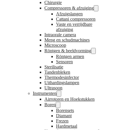
Chirurgie
Compressoren & afzuiging
Afzuigslangen
Cattani compressoren
Vaste en verrijdbare
afzuiging
Intraorale camera
Meng en schudmachines
Microscoop
Röntgen & beeldvorming
Röntgen armen
Sensoren
Sterilisatie
Tandenbleken
Thermodesinfector
Uithardingslampen
Ultrasoon
Instrumenten
Airrotoren en Hoekstukken
Boren
Borensets
Diamant
Frezen
Hardmetaal