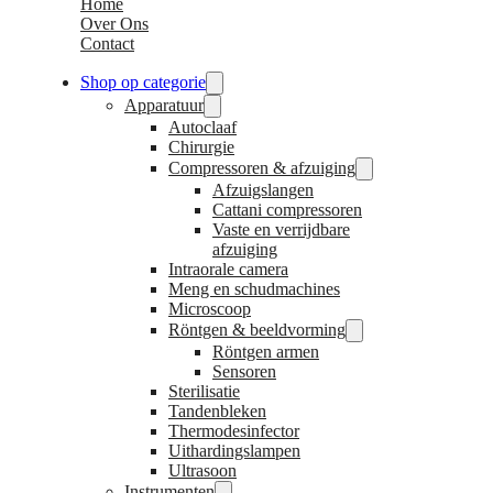
Home
Over Ons
Contact
Shop op categorie
Apparatuur
Autoclaaf
Chirurgie
Compressoren & afzuiging
Afzuigslangen
Cattani compressoren
Vaste en verrijdbare
afzuiging
Intraorale camera
Meng en schudmachines
Microscoop
Röntgen & beeldvorming
Röntgen armen
Sensoren
Sterilisatie
Tandenbleken
Thermodesinfector
Uithardingslampen
Ultrasoon
Instrumenten