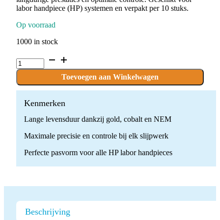
labor handpiece (HP) systemen en verpakt per 10 stuks.
Op voorraad
1000 in stock
P.KONEMGO10M.HP
x
10
Toevoegen aan Winkelwagen
stuks
quantity
Kenmerken
Lange levensduur dankzij gold, cobalt en NEM
Maximale precisie en controle bij elk slijpwerk
Perfecte pasvorm voor alle HP labor handpieces
Beschrijving