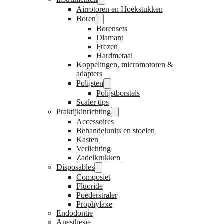
Airrotoren en Hoekstukken
Boren
Borensets
Diamant
Frezen
Hardmetaal
Koppelingen, micromotoren &
adapters
Polijsten
Polijstborstels
Scaler tips
Praktijkinrichting
Accessoires
Behandelunits en stoelen
Kasten
Verlichting
Zadelkrukken
Disposables
Composiet
Fluoride
Poederstraler
Prophylaxe
Endodontie
Anesthesie