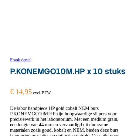
Frank dental
P.KONEMGO10M.HP x 10 stuks
€
14,95
excl. BTW
De labor handpiece HP gold cobalt NEM burs
P.KONEMGO10M.HP zijn hoogwaardige slijpers voor
precisiewerk in het laboratorium. Met een medium grain,
een lengte van 44 mm en vervaardigd uit duurzame
materialen zoals goud, kobalt en NEM, bieden deze burs
langdurige prestaties en optimale controle. Geschikt voor