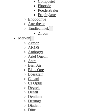
Composiet
Fluoride
Poederstraler
Prophylaxe
Endodontie
Anesthesie
Tandtechniek
Zircon
Merken
Acteon
AKOS
Anthogyr
Ariel Quetin
Astra
Bien Air
BlancOne
Bossklein
Cattani
CJ Optik
Degrek
Denfil
Dentium
Derungs
Diadent
Dürr