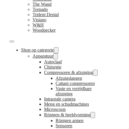
The Wand
Tornado
Trident Dental
Visiano
W&H
Woodpecker
Shop op categorie
Apparatuur
Autoclaaf
Chirurgie
Compressoren & afzuiging
Afzuigslangen
Cattani compressoren
Vaste en verrijdbare
afzuiging
Intraorale camera
Meng en schudmachines
Microscoop
Röntgen & beeldvorming
Röntgen armen
Sensoren