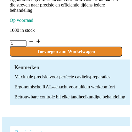
die streven naar precisie en efficiëntie tijdens iedere
behandeling.
Op voorraad
1000 in stock
C.1S.025.RAL
x
10
Toevoegen aan Winkelwagen
Boren
quantity
Kenmerken
Maximale precisie voor perfecte caviteitspreparaties
Ergonomische RAL-schacht voor ultiem werkcomfort
Betrouwbare controle bij elke tandheelkundige behandeling