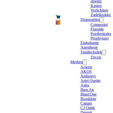
stoelen
Kasten
Verlichting
Zadelkrukken
Disposables
0
Composiet
Fluoride
Poederstraler
Prophylaxe
Endodontie
Anesthesie
Tandtechniek
Zircon
Merken
Acteon
AKOS
Anthogyr
Ariel Quetin
Astra
Bien Air
BlancOne
Bossklein
Cattani
CJ Optik
Degrek