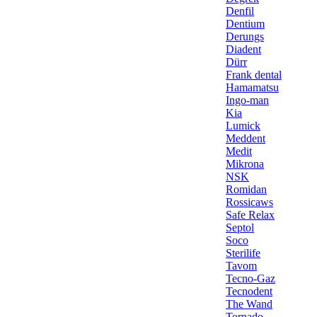
Denfil
Dentium
Derungs
Diadent
Dürr
Frank dental
Hamamatsu
Ingo-man
Kia
Lumick
Meddent
Medit
Mikrona
NSK
Romidan
Rossicaws
Safe Relax
Septol
Soco
Sterilife
Tavom
Tecno-Gaz
Tecnodent
The Wand
Tornado