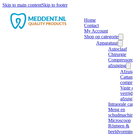
Skip to main content
Skip to footer
Home
Contact
My Account
Shop op categorie
Apparatuur
Autoclaaf
Chirurgie
Compressore
afzuiging
Afzuig
Cattani
compre
Vaste e
verrijd
afzuigi
Intraorale ca
Meng en
schudmachine
Microscoop
Röntgen &
beeldvorming