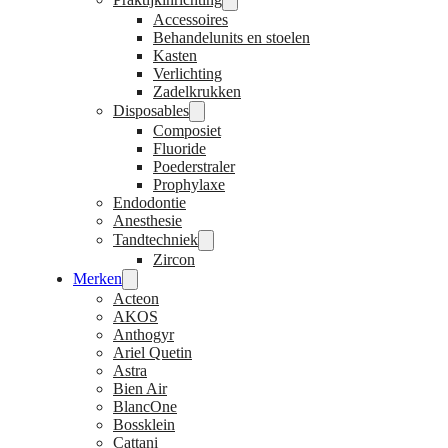
Accessoires
Behandelunits en stoelen
Kasten
Verlichting
Zadelkrukken
Disposables
Composiet
Fluoride
Poederstraler
Prophylaxe
Endodontie
Anesthesie
Tandtechniek
Zircon
Merken
Acteon
AKOS
Anthogyr
Ariel Quetin
Astra
Bien Air
BlancOne
Bossklein
Cattani