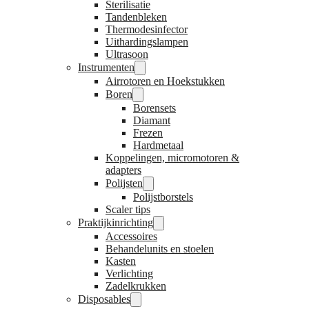
Sterilisatie
Tandenbleken
Thermodesinfector
Uithardingslampen
Ultrasoon
Instrumenten
Airrotoren en Hoekstukken
Boren
Borensets
Diamant
Frezen
Hardmetaal
Koppelingen, micromotoren &
adapters
Polijsten
Polijstborstels
Scaler tips
Praktijkinrichting
Accessoires
Behandelunits en stoelen
Kasten
Verlichting
Zadelkrukken
Disposables