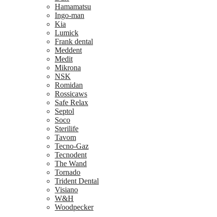
Hamamatsu
Ingo-man
Kia
Lumick
Frank dental
Meddent
Medit
Mikrona
NSK
Romidan
Rossicaws
Safe Relax
Septol
Soco
Sterilife
Tavom
Tecno-Gaz
Tecnodent
The Wand
Tornado
Trident Dental
Visiano
W&H
Woodpecker