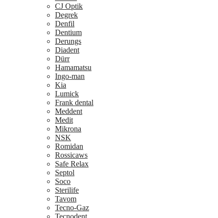
CJ Optik
Degrek
Denfil
Dentium
Derungs
Diadent
Dürr
Hamamatsu
Ingo-man
Kia
Lumick
Frank dental
Meddent
Medit
Mikrona
NSK
Romidan
Rossicaws
Safe Relax
Septol
Soco
Sterilife
Tavom
Tecno-Gaz
Tecnodent