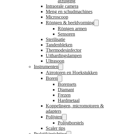
afzuiging
Intraorale camera
Meng en schudmachines
Microscoop
Röntgen & beeldvorming
Röntgen armen
Sensoren
Sterilisatie
Tandenbleken
Thermodesinfector
Uithardingslampen
Ultrasoon
Instrumenten
Airrotoren en Hoekstukken
Boren
Borensets
Diamant
Frezen
Hardmetaal
Koppelingen, micromotoren &
adapters
Polijsten
Polijstborstels
Scaler tips
Praktijkinrichting