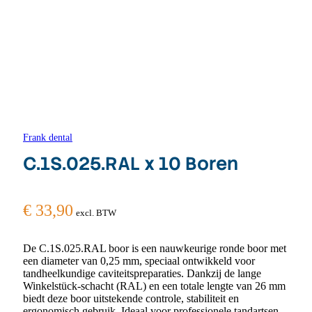
Frank dental
C.1S.025.RAL x 10 Boren
€
33,90
excl. BTW
De C.1S.025.RAL boor is een nauwkeurige ronde boor met
een diameter van 0,25 mm, speciaal ontwikkeld voor
tandheelkundige caviteitspreparaties. Dankzij de lange
Winkelstück-schacht (RAL) en een totale lengte van 26 mm
biedt deze boor uitstekende controle, stabiliteit en
ergonomisch gebruik. Ideaal voor professionele tandartsen