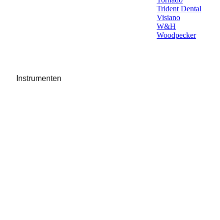
Trident Dental
Visiano
W&H
Woodpecker
Instrumenten