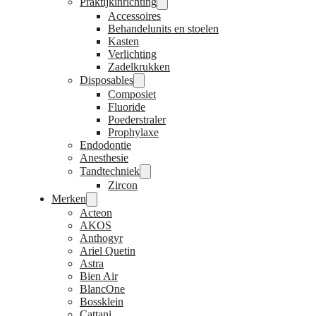
Praktijkinrichting
Accessoires
Behandelunits en stoelen
Kasten
Verlichting
Zadelkrukken
Disposables
Composiet
Fluoride
Poederstraler
Prophylaxe
Endodontie
Anesthesie
Tandtechniek
Zircon
Merken
Acteon
AKOS
Anthogyr
Ariel Quetin
Astra
Bien Air
BlancOne
Bossklein
Cattani