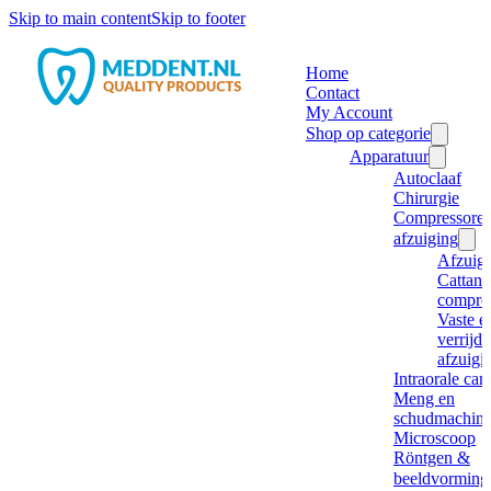
Skip to main content
Skip to footer
Home
Contact
My Account
Shop op categorie
Apparatuur
Autoclaaf
Chirurgie
Compressore
afzuiging
Afzuig
Cattani
compre
Vaste e
verrijd
afzuigi
Intraorale ca
Meng en
schudmachine
Microscoop
Röntgen &
beeldvorming