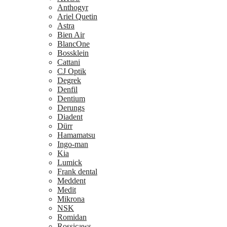
Anthogyr
Ariel Quetin
Astra
Bien Air
BlancOne
Bossklein
Cattani
CJ Optik
Degrek
Denfil
Dentium
Derungs
Diadent
Dürr
Hamamatsu
Ingo-man
Kia
Lumick
Frank dental
Meddent
Medit
Mikrona
NSK
Romidan
Rossicaws