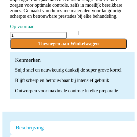
zorgen voor optimale controle, zelfs in moeilijk bereikbare
zones. Gemaakt van duurzame materialen voor langdurige
scherpte en betrouwbare prestaties bij elke behandeling.
Op voorraad
D.801.014.SG.FG
x
10
Toevoegen aan Winkelwagen
Boren
quantity
Kenmerken
Snijd snel en nauwkeurig dankzij de super grove korrel
Blijft scherp en betrouwbaar bij intensief gebruik
Ontworpen voor maximale controle in elke preparatie
Beschrijving