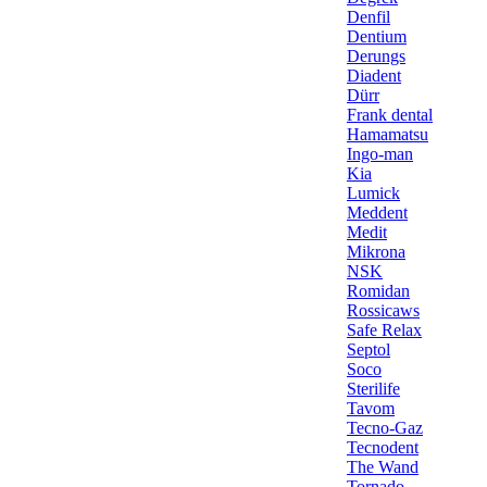
Denfil
Dentium
Derungs
Diadent
Dürr
Frank dental
Hamamatsu
Ingo-man
Kia
Lumick
Meddent
Medit
Mikrona
NSK
Romidan
Rossicaws
Safe Relax
Septol
Soco
Sterilife
Tavom
Tecno-Gaz
Tecnodent
The Wand
Tornado