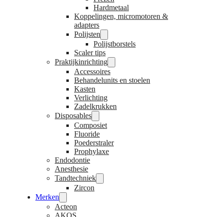
Hardmetaal
Koppelingen, micromotoren &
adapters
Polijsten
Polijstborstels
Scaler tips
Praktijkinrichting
Accessoires
Behandelunits en stoelen
Kasten
Verlichting
Zadelkrukken
Disposables
Composiet
Fluoride
Poederstraler
Prophylaxe
Endodontie
Anesthesie
Tandtechniek
Zircon
Merken
Acteon
AKOS