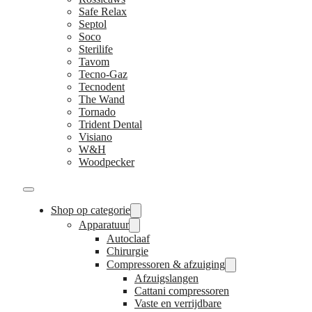
Safe Relax
Septol
Soco
Sterilife
Tavom
Tecno-Gaz
Tecnodent
The Wand
Tornado
Trident Dental
Visiano
W&H
Woodpecker
Shop op categorie
Apparatuur
Autoclaaf
Chirurgie
Compressoren & afzuiging
Afzuigslangen
Cattani compressoren
Vaste en verrijdbare