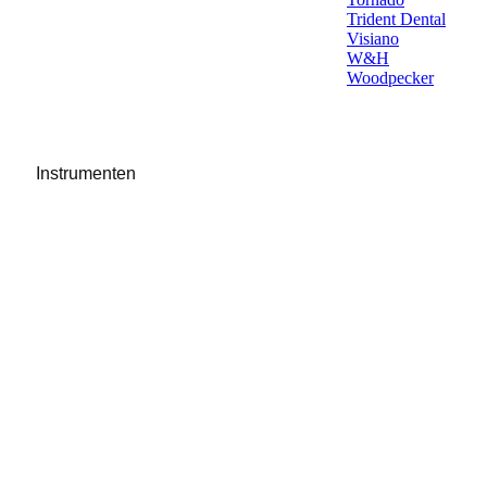
Trident Dental
Visiano
W&H
Woodpecker
Instrumenten