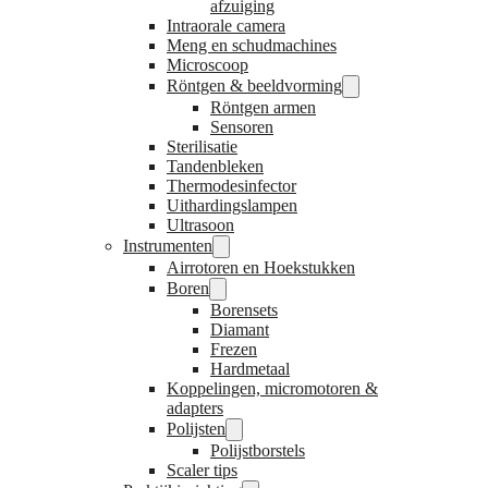
afzuiging
Intraorale camera
Meng en schudmachines
Microscoop
Röntgen & beeldvorming
Röntgen armen
Sensoren
Sterilisatie
Tandenbleken
Thermodesinfector
Uithardingslampen
Ultrasoon
Instrumenten
Airrotoren en Hoekstukken
Boren
Borensets
Diamant
Frezen
Hardmetaal
Koppelingen, micromotoren &
adapters
Polijsten
Polijstborstels
Scaler tips