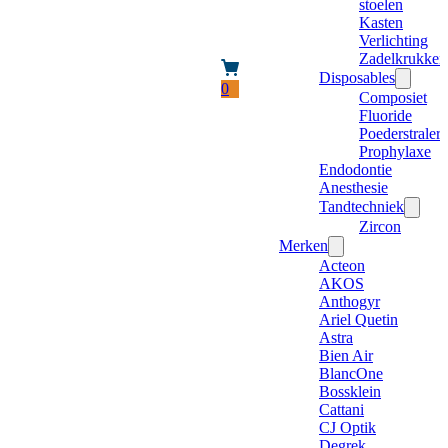
stoelen
Kasten
Verlichting
Zadelkrukken
Disposables
0
Composiet
Fluoride
Poederstraler
Prophylaxe
Endodontie
Anesthesie
Tandtechniek
Zircon
Merken
Acteon
AKOS
Anthogyr
Ariel Quetin
Astra
Bien Air
BlancOne
Bossklein
Cattani
CJ Optik
Degrek