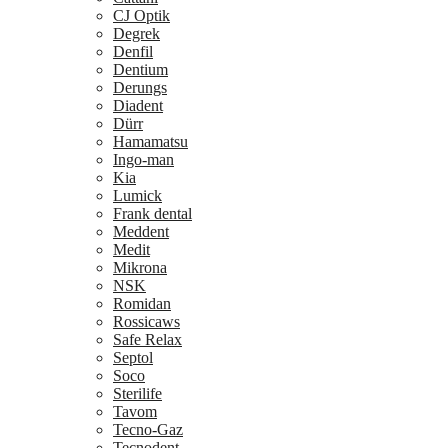
CJ Optik
Degrek
Denfil
Dentium
Derungs
Diadent
Dürr
Hamamatsu
Ingo-man
Kia
Lumick
Frank dental
Meddent
Medit
Mikrona
NSK
Romidan
Rossicaws
Safe Relax
Septol
Soco
Sterilife
Tavom
Tecno-Gaz
Tecnodent