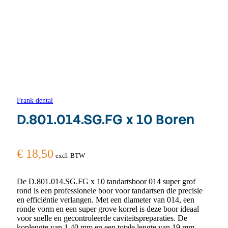
Frank dental
D.801.014.SG.FG x 10 Boren
€
18,50
excl. BTW
De D.801.014.SG.FG x 10 tandartsboor 014 super grof
rond is een professionele boor voor tandartsen die precisie
en efficiëntie verlangen. Met een diameter van 014, een
ronde vorm en een super grove korrel is deze boor ideaal
voor snelle en gecontroleerde caviteitspreparaties. De
koplengte van 1,40 mm en een totale lengte van 19 mm