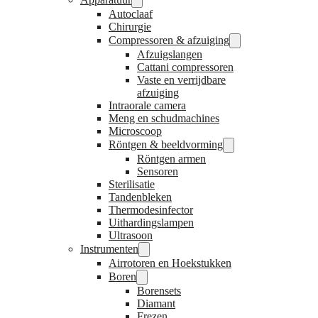
Autoclaaf
Chirurgie
Compressoren & afzuiging
Afzuigslangen
Cattani compressoren
Vaste en verrijdbare
afzuiging
Intraorale camera
Meng en schudmachines
Microscoop
Röntgen & beeldvorming
Röntgen armen
Sensoren
Sterilisatie
Tandenbleken
Thermodesinfector
Uithardingslampen
Ultrasoon
Instrumenten
Airrotoren en Hoekstukken
Boren
Borensets
Diamant
Frezen