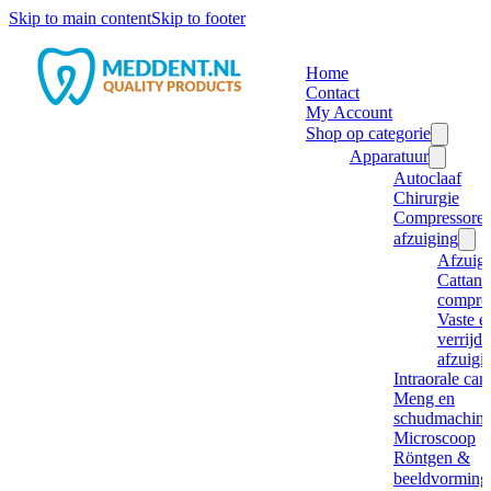
Skip to main content
Skip to footer
Home
Contact
My Account
Shop op categorie
Apparatuur
Autoclaaf
Chirurgie
Compressore
afzuiging
Afzuig
Cattani
compre
Vaste e
verrijd
afzuigi
Intraorale ca
Meng en
schudmachine
Microscoop
Röntgen &
beeldvorming