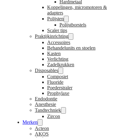
Hardmetaal
Koppelingen, micromotoren &
adapters
Polijsten
Polijstborstels
Scaler tips
Praktijkinrichting
Accessoires
Behandelunits en stoelen
Kasten
Verlichting
Zadelkrukken
Disposables
Composiet
Fluoride
Poederstraler
Prophylaxe
Endodontie
Anesthesie
Tandtechniek
Zircon
Merken
Acteon
AKOS