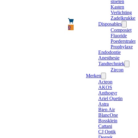
stoelen
Kasten
Verlichting
Zadelkrukken
Disposables
0
Composiet
Fluoride
Poederstraler
Prophylaxe
Endodontie
Anesthesie
Tandtechniek
Zircon
Merken
Acteon
AKOS
Anthogyr
Ariel Quetin
Astra
Bien Air
BlancOne
Bossklein
Cattani
CJ Optik
Degrek