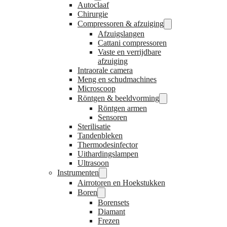
Autoclaaf
Chirurgie
Compressoren & afzuiging
Afzuigslangen
Cattani compressoren
Vaste en verrijdbare
afzuiging
Intraorale camera
Meng en schudmachines
Microscoop
Röntgen & beeldvorming
Röntgen armen
Sensoren
Sterilisatie
Tandenbleken
Thermodesinfector
Uithardingslampen
Ultrasoon
Instrumenten
Airrotoren en Hoekstukken
Boren
Borensets
Diamant
Frezen