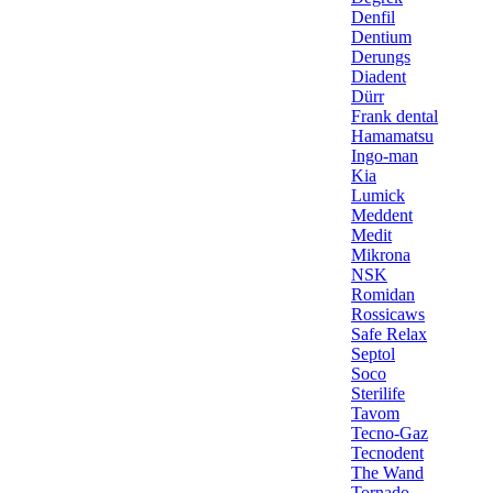
Denfil
Dentium
Derungs
Diadent
Dürr
Frank dental
Hamamatsu
Ingo-man
Kia
Lumick
Meddent
Medit
Mikrona
NSK
Romidan
Rossicaws
Safe Relax
Septol
Soco
Sterilife
Tavom
Tecno-Gaz
Tecnodent
The Wand
Tornado