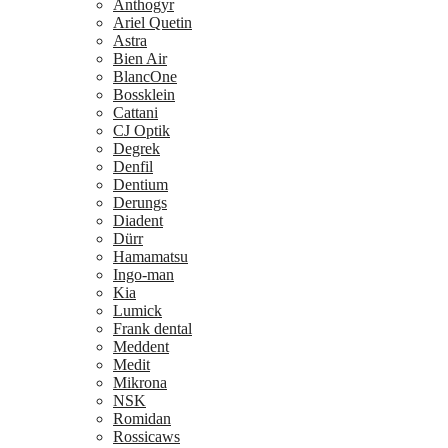
Anthogyr
Ariel Quetin
Astra
Bien Air
BlancOne
Bossklein
Cattani
CJ Optik
Degrek
Denfil
Dentium
Derungs
Diadent
Dürr
Hamamatsu
Ingo-man
Kia
Lumick
Frank dental
Meddent
Medit
Mikrona
NSK
Romidan
Rossicaws