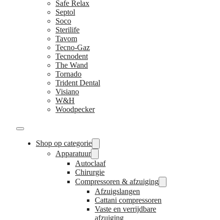
Safe Relax
Septol
Soco
Sterilife
Tavom
Tecno-Gaz
Tecnodent
The Wand
Tornado
Trident Dental
Visiano
W&H
Woodpecker
Shop op categorie
Apparatuur
Autoclaaf
Chirurgie
Compressoren & afzuiging
Afzuigslangen
Cattani compressoren
Vaste en verrijdbare
afzuiging