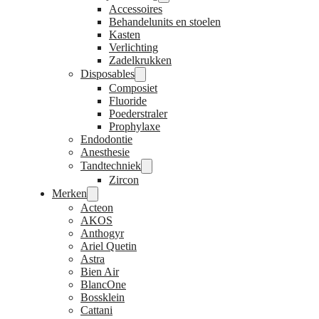
Accessoires
Behandelunits en stoelen
Kasten
Verlichting
Zadelkrukken
Disposables
Composiet
Fluoride
Poederstraler
Prophylaxe
Endodontie
Anesthesie
Tandtechniek
Zircon
Merken
Acteon
AKOS
Anthogyr
Ariel Quetin
Astra
Bien Air
BlancOne
Bossklein
Cattani