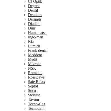
CJ Optik
Degrek
Denfil
Dentium
Derungs
Diadent
Dürr
Hamamatsu
Ingo-man
Kia
Lumick
Frank dental
Meddent
Medit
Mikrona
NSK
Romidan
Rossicaws
Safe Relax
Septol
Soco
Sterilife
Tavom
Tecno-Gaz
Tecnodent