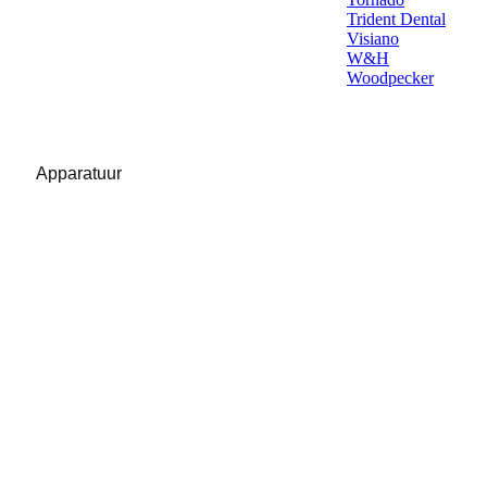
Trident Dental
Visiano
W&H
Woodpecker
Apparatuur