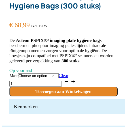
Hygiene Bags (300 stuks)
€
68,99
excl. BTW
De
Acteon PSPIX®² imaging plate hygiene bags
beschermen phosphor imaging plates tijdens intraorale
röntgenopnamen en zorgen voor optimale hygiëne. De
hoesjes zijn compatibel met PSPIX®² scanners en worden
geleverd per verpakking van
300 stuks
.
Op voorraad
Clear
Maat
Acteon
PSPIX2
Imaging
Toevoegen aan Winkelwagen
Plate
Hygiene
Bags
Kenmerken
(300
stuks)
quantity