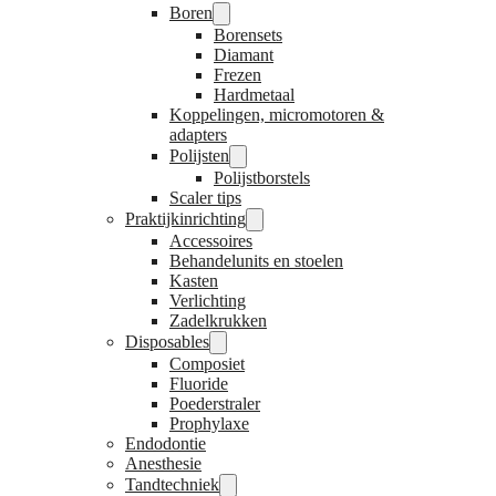
Boren
Borensets
Diamant
Frezen
Hardmetaal
Koppelingen, micromotoren &
adapters
Polijsten
Polijstborstels
Scaler tips
Praktijkinrichting
Accessoires
Behandelunits en stoelen
Kasten
Verlichting
Zadelkrukken
Disposables
Composiet
Fluoride
Poederstraler
Prophylaxe
Endodontie
Anesthesie
Tandtechniek