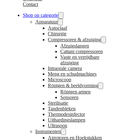
Contact
Shop op categorie
Apparatuur
Autoclaaf
Chirurgie
Compressoren & afzuiging
Afzuigslangen
Cattani compressoren
Vaste en verrijdbare
afzuiging
Intraorale camera
Meng en schudmachines
Microscoop
Röntgen & beeldvorming
Röntgen armen
Sensoren
Sterilisatie
Tandenbleken
Thermodesinfector
Uithardingslampen
Ultrasoon
Instrumenten
Airrotoren en Hoekstukken