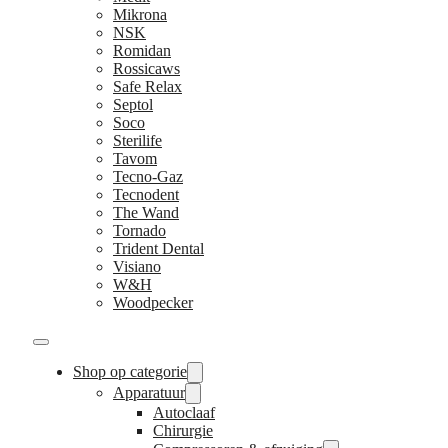
Mikrona
NSK
Romidan
Rossicaws
Safe Relax
Septol
Soco
Sterilife
Tavom
Tecno-Gaz
Tecnodent
The Wand
Tornado
Trident Dental
Visiano
W&H
Woodpecker
Shop op categorie
Apparatuur
Autoclaaf
Chirurgie