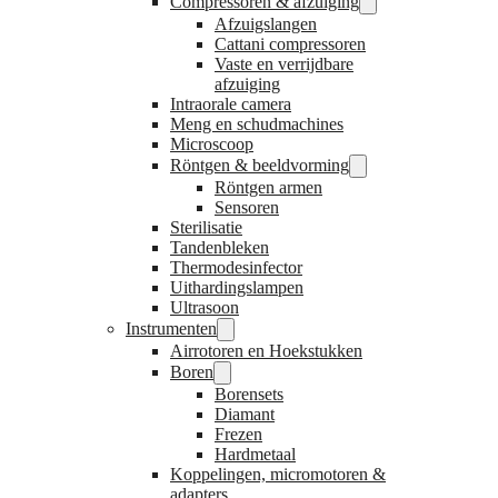
Compressoren & afzuiging
Afzuigslangen
Cattani compressoren
Vaste en verrijdbare
afzuiging
Intraorale camera
Meng en schudmachines
Microscoop
Röntgen & beeldvorming
Röntgen armen
Sensoren
Sterilisatie
Tandenbleken
Thermodesinfector
Uithardingslampen
Ultrasoon
Instrumenten
Airrotoren en Hoekstukken
Boren
Borensets
Diamant
Frezen
Hardmetaal
Koppelingen, micromotoren &
adapters