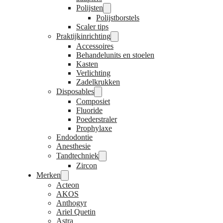
Polijsten
Polijstborstels
Scaler tips
Praktijkinrichting
Accessoires
Behandelunits en stoelen
Kasten
Verlichting
Zadelkrukken
Disposables
Composiet
Fluoride
Poederstraler
Prophylaxe
Endodontie
Anesthesie
Tandtechniek
Zircon
Merken
Acteon
AKOS
Anthogyr
Ariel Quetin
Astra