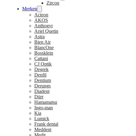
Zircon
Merken
Acteon
AKOS
Anthogyr
Ariel Quetin
Astra
Bien Air
BlancOne
Bossklein
Cattani
CJ Optik
Degrek
Denfil
Dentium
Derungs
Diadent
Dürr
Hamamatsu
Ingo-man
Kia
Lumick
Frank dental
Meddent
Medit