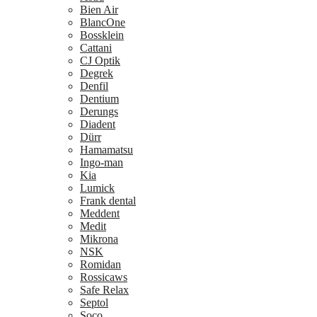
Bien Air
BlancOne
Bossklein
Cattani
CJ Optik
Degrek
Denfil
Dentium
Derungs
Diadent
Dürr
Hamamatsu
Ingo-man
Kia
Lumick
Frank dental
Meddent
Medit
Mikrona
NSK
Romidan
Rossicaws
Safe Relax
Septol
Soco