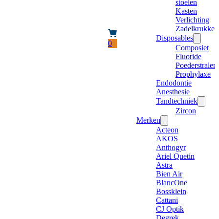
stoelen
Kasten
Verlichting
Zadelkrukken
Disposables
0
Composiet
Fluoride
Poederstraler
Prophylaxe
Endodontie
Anesthesie
Tandtechniek
Zircon
Merken
Acteon
AKOS
Anthogyr
Ariel Quetin
Astra
Bien Air
BlancOne
Bossklein
Cattani
CJ Optik
Degrek