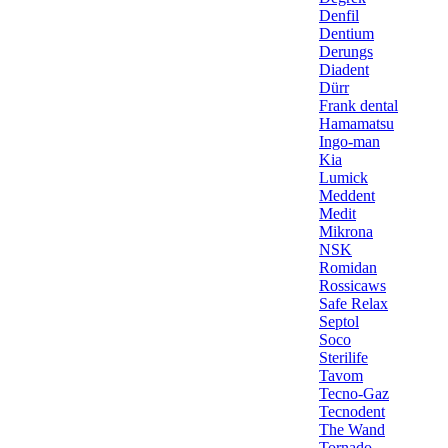
Denfil
Dentium
Derungs
Diadent
Dürr
Frank dental
Hamamatsu
Ingo-man
Kia
Lumick
Meddent
Medit
Mikrona
NSK
Romidan
Rossicaws
Safe Relax
Septol
Soco
Sterilife
Tavom
Tecno-Gaz
Tecnodent
The Wand
Tornado