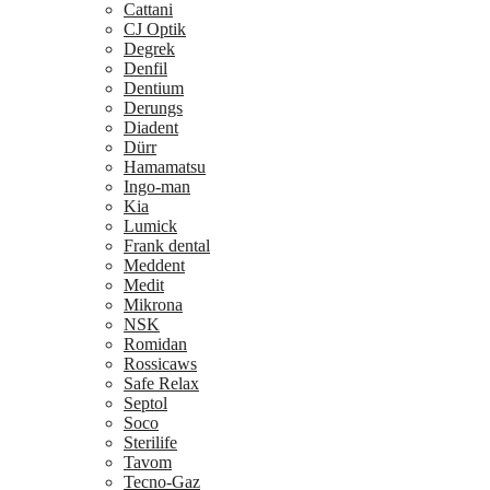
Cattani
CJ Optik
Degrek
Denfil
Dentium
Derungs
Diadent
Dürr
Hamamatsu
Ingo-man
Kia
Lumick
Frank dental
Meddent
Medit
Mikrona
NSK
Romidan
Rossicaws
Safe Relax
Septol
Soco
Sterilife
Tavom
Tecno-Gaz