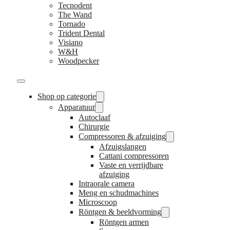
Tecnodent
The Wand
Tornado
Trident Dental
Visiano
W&H
Woodpecker
Shop op categorie
Apparatuur
Autoclaaf
Chirurgie
Compressoren & afzuiging
Afzuigslangen
Cattani compressoren
Vaste en verrijdbare
afzuiging
Intraorale camera
Meng en schudmachines
Microscoop
Röntgen & beeldvorming
Röntgen armen