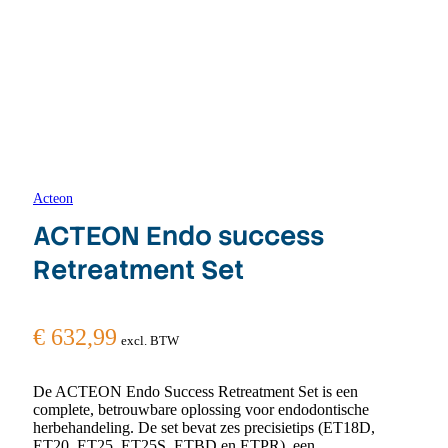
Acteon
ACTEON Endo success
Retreatment Set
€
632,99
excl. BTW
De ACTEON Endo Success Retreatment Set is een
complete, betrouwbare oplossing voor endodontische
herbehandeling. De set bevat zes precisietips (ET18D,
ET20, ET25, ET25S, ETBD en ETPR), een