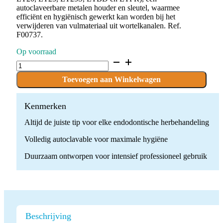
autoclaveerbare metalen houder en sleutel, waarmee
efficiënt en hygiënisch gewerkt kan worden bij het
verwijderen van vulmateriaal uit wortelkanalen. Ref.
F00737.
Op voorraad
ACTEON
Endo
success
Toevoegen aan Winkelwagen
Retreatment
Set
quantity
Kenmerken
Altijd de juiste tip voor elke endodontische herbehandeling
Volledig autoclavable voor maximale hygiëne
Duurzaam ontworpen voor intensief professioneel gebruik
Beschrijving