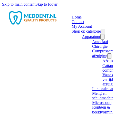
Skip to main content
Skip to footer
Home
Contact
My Account
Shop op categorie
Apparatuur
Autoclaaf
Chirurgie
Compressore
afzuiging
Afzuig
Cattani
compre
Vaste e
verrijd
afzuigi
Intraorale ca
Meng en
schudmachine
Microscoop
Röntgen &
beeldvorming