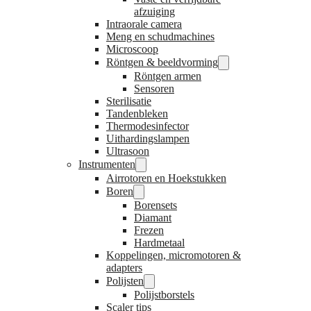
afzuiging
Intraorale camera
Meng en schudmachines
Microscoop
Röntgen & beeldvorming
Röntgen armen
Sensoren
Sterilisatie
Tandenbleken
Thermodesinfector
Uithardingslampen
Ultrasoon
Instrumenten
Airrotoren en Hoekstukken
Boren
Borensets
Diamant
Frezen
Hardmetaal
Koppelingen, micromotoren &
adapters
Polijsten
Polijstborstels
Scaler tips