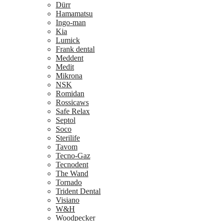
Dürr
Hamamatsu
Ingo-man
Kia
Lumick
Frank dental
Meddent
Medit
Mikrona
NSK
Romidan
Rossicaws
Safe Relax
Septol
Soco
Sterilife
Tavom
Tecno-Gaz
Tecnodent
The Wand
Tornado
Trident Dental
Visiano
W&H
Woodpecker