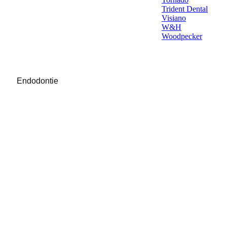
Trident Dental
Visiano
W&H
Woodpecker
Endodontie