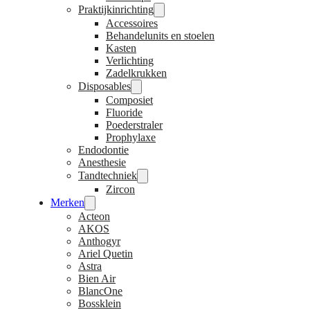
Praktijkinrichting
Accessoires
Behandelunits en stoelen
Kasten
Verlichting
Zadelkrukken
Disposables
Composiet
Fluoride
Poederstraler
Prophylaxe
Endodontie
Anesthesie
Tandtechniek
Zircon
Merken
Acteon
AKOS
Anthogyr
Ariel Quetin
Astra
Bien Air
BlancOne
Bossklein