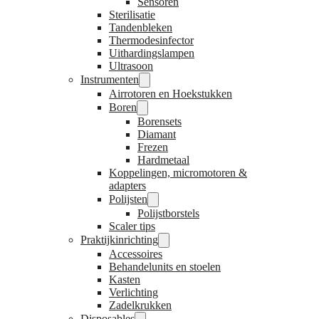
Sensoren
Sterilisatie
Tandenbleken
Thermodesinfector
Uithardingslampen
Ultrasoon
Instrumenten
Airrotoren en Hoekstukken
Boren
Borensets
Diamant
Frezen
Hardmetaal
Koppelingen, micromotoren &
adapters
Polijsten
Polijstborstels
Scaler tips
Praktijkinrichting
Accessoires
Behandelunits en stoelen
Kasten
Verlichting
Zadelkrukken
Disposables