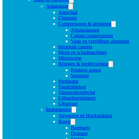
Apparatuur
Autoclaaf
Chirurgie
Compressoren & afzuiging
Afzuigslangen
Cattani compressoren
Vaste en verrijdbare afzuiging
Intraorale camera
Meng en schudmachines
Microscoop
Röntgen & beeldvorming
Röntgen armen
Sensoren
Sterilisatie
Tandenbleken
Thermodesinfector
Uithardingslampen
Ultrasoon
Instrumenten
Airrotoren en Hoekstukken
Boren
Borensets
Diamant
Frezen