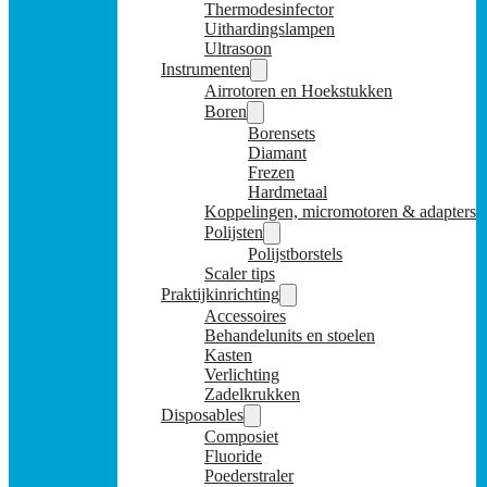
Thermodesinfector
Uithardingslampen
Ultrasoon
Instrumenten
Airrotoren en Hoekstukken
Boren
Borensets
Diamant
Frezen
Hardmetaal
Koppelingen, micromotoren & adapters
Polijsten
Polijstborstels
Scaler tips
Praktijkinrichting
Accessoires
Behandelunits en stoelen
Kasten
Verlichting
Zadelkrukken
Disposables
Composiet
Fluoride
Poederstraler