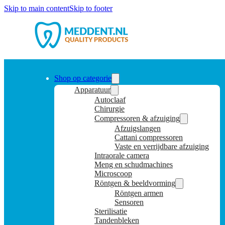
Skip to main content
Skip to footer
Shop op categorie
Apparatuur
Autoclaaf
Chirurgie
Compressoren & afzuiging
Afzuigslangen
Cattani compressoren
Vaste en verrijdbare afzuiging
Intraorale camera
Meng en schudmachines
Microscoop
Röntgen & beeldvorming
Röntgen armen
Sensoren
Sterilisatie
Tandenbleken