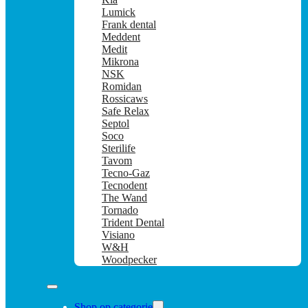
Lumick
Frank dental
Meddent
Medit
Mikrona
NSK
Romidan
Rossicaws
Safe Relax
Septol
Soco
Sterilife
Tavom
Tecno-Gaz
Tecnodent
The Wand
Tornado
Trident Dental
Visiano
W&H
Woodpecker
Shop op categorie