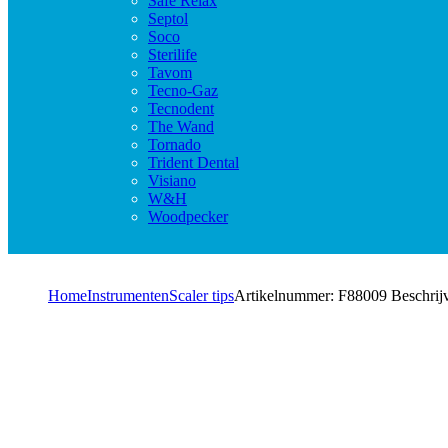
Safe Relax
Septol
Soco
Sterilife
Tavom
Tecno-Gaz
Tecnodent
The Wand
Tornado
Trident Dental
Visiano
W&H
Woodpecker
Home
Instrumenten
Scaler tips
Artikelnummer: F88009 Beschrij