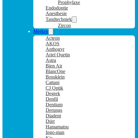
Prophylaxe
Endodontie
Anesthesie
Tandtechniek
Zircon
Merken
Acteon
AKOS
Anthogyr
Ariel Quetin
Astra
Bien Air
BlancOne
Bossklein
Cattani
CJ Optik
Degrek
Denfil
Dentium
Derungs
Diadent
Dürr
Hamamatsu
Ingo-man
Kia