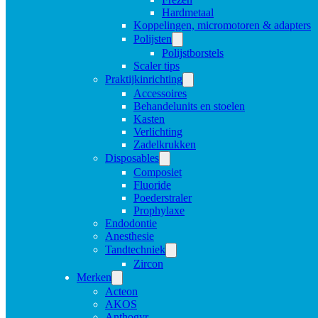
Hardmetaal
Koppelingen, micromotoren & adapters
Polijsten
Polijstborstels
Scaler tips
Praktijkinrichting
Accessoires
Behandelunits en stoelen
Kasten
Verlichting
Zadelkrukken
Disposables
Composiet
Fluoride
Poederstraler
Prophylaxe
Endodontie
Anesthesie
Tandtechniek
Zircon
Merken
Acteon
AKOS
Anthogyr