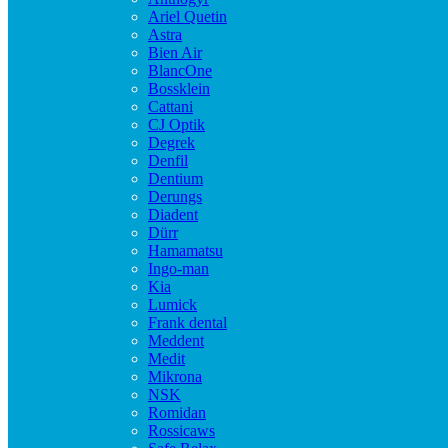
Ariel Quetin
Astra
Bien Air
BlancOne
Bossklein
Cattani
CJ Optik
Degrek
Denfil
Dentium
Derungs
Diadent
Dürr
Hamamatsu
Ingo-man
Kia
Lumick
Frank dental
Meddent
Medit
Mikrona
NSK
Romidan
Rossicaws