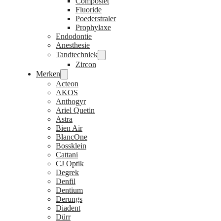
Composiet
Fluoride
Poederstraler
Prophylaxe
Endodontie
Anesthesie
Tandtechniek
Zircon
Merken
Acteon
AKOS
Anthogyr
Ariel Quetin
Astra
Bien Air
BlancOne
Bossklein
Cattani
CJ Optik
Degrek
Denfil
Dentium
Derungs
Diadent
Dürr