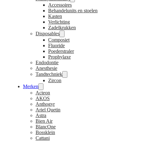
Accessoires
Behandelunits en stoelen
Kasten
Verlichting
Zadelkrukken
Disposables
Composiet
Fluoride
Poederstraler
Prophylaxe
Endodontie
Anesthesie
Tandtechniek
Zircon
Merken
Acteon
AKOS
Anthogyr
Ariel Quetin
Astra
Bien Air
BlancOne
Bossklein
Cattani