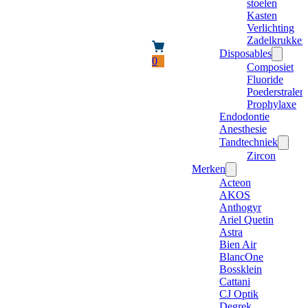
stoelen
Kasten
Verlichting
Zadelkrukken
Disposables
0
Composiet
Fluoride
Poederstraler
Prophylaxe
Endodontie
Anesthesie
Tandtechniek
Zircon
Merken
Acteon
AKOS
Anthogyr
Ariel Quetin
Astra
Bien Air
BlancOne
Bossklein
Cattani
CJ Optik
Degrek