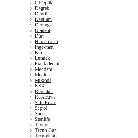
CJ Optik
Degrek
Denfil
Dentium
Derungs
Diadent
Dürr
Hamamatsu
Ingo-man
Kia
Lumick
Frank dental
Meddent
Medit
Mikrona
NSK
Romidan
Rossicaws
Safe Relax
Septol
Soco
Sterilife
Tavom
Tecno-Gaz
Tecnodent