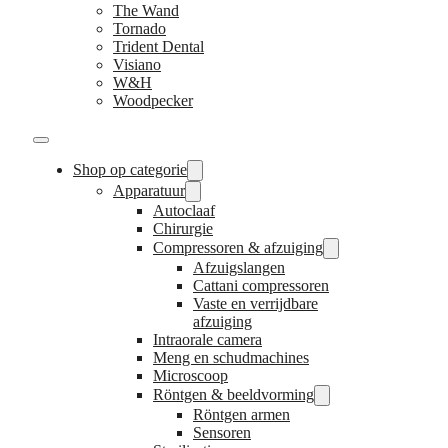
The Wand
Tornado
Trident Dental
Visiano
W&H
Woodpecker
Shop op categorie
Apparatuur
Autoclaaf
Chirurgie
Compressoren & afzuiging
Afzuigslangen
Cattani compressoren
Vaste en verrijdbare
afzuiging
Intraorale camera
Meng en schudmachines
Microscoop
Röntgen & beeldvorming
Röntgen armen
Sensoren