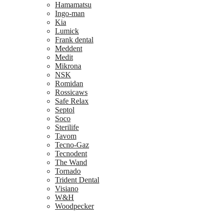
Hamamatsu
Ingo-man
Kia
Lumick
Frank dental
Meddent
Medit
Mikrona
NSK
Romidan
Rossicaws
Safe Relax
Septol
Soco
Sterilife
Tavom
Tecno-Gaz
Tecnodent
The Wand
Tornado
Trident Dental
Visiano
W&H
Woodpecker