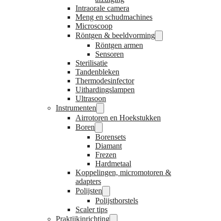
Intraorale camera
Meng en schudmachines
Microscoop
Röntgen & beeldvorming
Röntgen armen
Sensoren
Sterilisatie
Tandenbleken
Thermodesinfector
Uithardingslampen
Ultrasoon
Instrumenten
Airrotoren en Hoekstukken
Boren
Borensets
Diamant
Frezen
Hardmetaal
Koppelingen, micromotoren &
adapters
Polijsten
Polijstborstels
Scaler tips
Praktijkinrichting