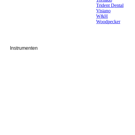
Trident Dental
Visiano
W&H
Woodpecker
Instrumenten