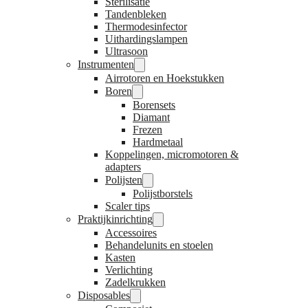
Sterilisatie
Tandenbleken
Thermodesinfector
Uithardingslampen
Ultrasoon
Instrumenten
Airrotoren en Hoekstukken
Boren
Borensets
Diamant
Frezen
Hardmetaal
Koppelingen, micromotoren &
adapters
Polijsten
Polijstborstels
Scaler tips
Praktijkinrichting
Accessoires
Behandelunits en stoelen
Kasten
Verlichting
Zadelkrukken
Disposables