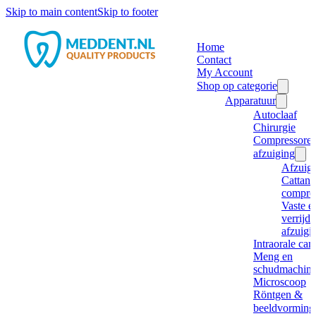
Skip to main content
Skip to footer
Home
Contact
My Account
Shop op categorie
Apparatuur
Autoclaaf
Chirurgie
Compressore
afzuiging
Afzuig
Cattani
compre
Vaste e
verrijd
afzuigi
Intraorale ca
Meng en
schudmachine
Microscoop
Röntgen &
beeldvorming