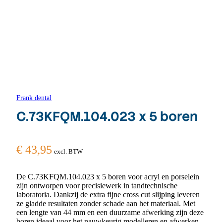
Frank dental
C.73KFQM.104.023 x 5 boren
€
43,95
excl. BTW
De C.73KFQM.104.023 x 5 boren voor acryl en porselein
zijn ontworpen voor precisiewerk in tandtechnische
laboratoria. Dankzij de extra fijne cross cut slijping leveren
ze gladde resultaten zonder schade aan het materiaal. Met
een lengte van 44 mm en een duurzame afwerking zijn deze
boren ideaal voor het nauwkeurig modelleren en afwerken