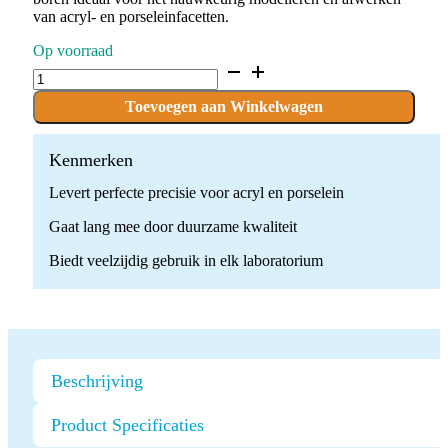
van acryl- en porseleinfacetten.
Op voorraad
C.73KFQM.104.023
x
5
Toevoegen aan Winkelwagen
boren
quantity
Kenmerken
Levert perfecte precisie voor acryl en porselein
Gaat lang mee door duurzame kwaliteit
Biedt veelzijdig gebruik in elk laboratorium
Beschrijving
Product Specificaties