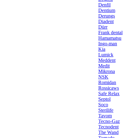
Denfil
Dentium
Derungs
Diadent
Dürr
Frank dental
Hamamatsu
Ingo-man
Kia
Lumick
Meddent
Medit
Mikrona
NSK
Romidan
Rossicaws
Safe Relax
Septol
Soco
Sterilife
Tavom
Tecno-Gaz
Tecnodent
The Wand
Tornado