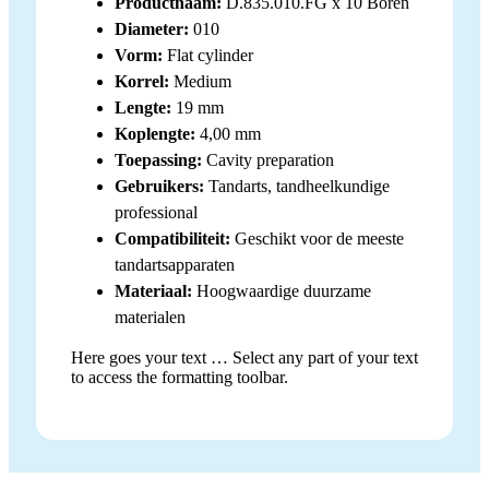
Productnaam:
D.835.010.FG x 10 Boren
Diameter:
010
Vorm:
Flat cylinder
Korrel:
Medium
Lengte:
19 mm
Koplengte:
4,00 mm
Toepassing:
Cavity preparation
Gebruikers:
Tandarts, tandheelkundige
professional
Compatibiliteit:
Geschikt voor de meeste
tandartsapparaten
Materiaal:
Hoogwaardige duurzame
materialen
Here goes your text … Select any part of your text
to access the formatting toolbar.