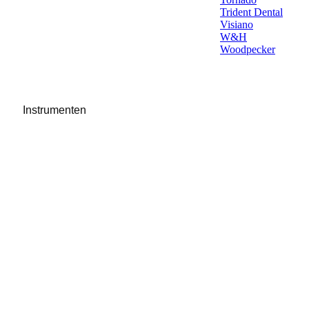
Trident Dental
Visiano
W&H
Woodpecker
Instrumenten