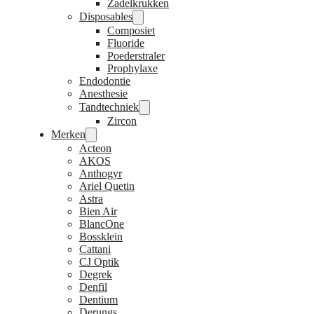
Zadelkrukken
Disposables
Composiet
Fluoride
Poederstraler
Prophylaxe
Endodontie
Anesthesie
Tandtechniek
Zircon
Merken
Acteon
AKOS
Anthogyr
Ariel Quetin
Astra
Bien Air
BlancOne
Bossklein
Cattani
CJ Optik
Degrek
Denfil
Dentium
Derungs