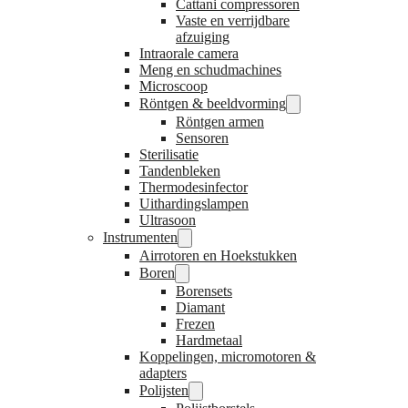
Cattani compressoren
Vaste en verrijdbare
afzuiging
Intraorale camera
Meng en schudmachines
Microscoop
Röntgen & beeldvorming
Röntgen armen
Sensoren
Sterilisatie
Tandenbleken
Thermodesinfector
Uithardingslampen
Ultrasoon
Instrumenten
Airrotoren en Hoekstukken
Boren
Borensets
Diamant
Frezen
Hardmetaal
Koppelingen, micromotoren &
adapters
Polijsten