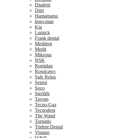
Diadent
Dürr
Hamamatsu
Ingo-man
Kia
Lumick
Frank dental
Meddent
Medit
Mikrona
NSK
Romidan
Rossicaws
Safe Relax
Septol
Soco
Sterilife
Tavom
Tecno-Gaz
Tecnodent
The Wand
Tornado
Trident Dental
Visiano
W&H