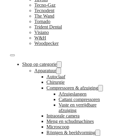
Tecno-Gaz
Tecnodent
The Wand
Tornado
Trident Dental
Visiano
W&H
Woodpecker
Shop op categorie
Apparatuur
Autoclaaf
Chirurgie
Compressoren & afzuiging
Afzuigslangen
Cattani compressoren
Vaste en verrijdbare
afzuiging
Intraorale camera
Meng en schudmachines
Microscoop
Röntgen & beeldvorming