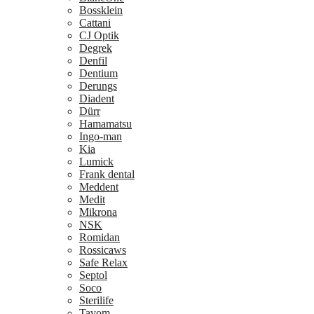
Bossklein
Cattani
CJ Optik
Degrek
Denfil
Dentium
Derungs
Diadent
Dürr
Hamamatsu
Ingo-man
Kia
Lumick
Frank dental
Meddent
Medit
Mikrona
NSK
Romidan
Rossicaws
Safe Relax
Septol
Soco
Sterilife
Tavom