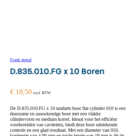
Frank dental
D.835.010.FG x 10 Boren
€
18,50
excl. BTW
De D.835.010.FG x 10 tandarts boor flat cylinder 010 is een
duurzame en nauwkeurige boor met een vlakke
cilindervorm en medium korrel. Ideaal voor het efficiënt
voorbereiden van caviteiten, biedt deze boor uitstekende
controle en een glad resultaat. Met een diameter van 010,
koplengte van 4,00 mm en totale lengte van 19 mm is dit de