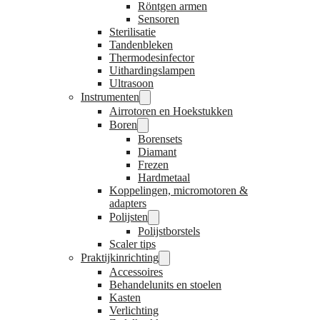
Röntgen armen
Sensoren
Sterilisatie
Tandenbleken
Thermodesinfector
Uithardingslampen
Ultrasoon
Instrumenten
Airrotoren en Hoekstukken
Boren
Borensets
Diamant
Frezen
Hardmetaal
Koppelingen, micromotoren &
adapters
Polijsten
Polijstborstels
Scaler tips
Praktijkinrichting
Accessoires
Behandelunits en stoelen
Kasten
Verlichting