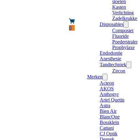
stoelen
Kasten
Verlichting
Zadelkrukken
Disposables
0
Composiet
Fluoride
Poederstraler
Prophylaxe
Endodontie
Anesthesie
Tandtechniek
Zircon
Merken
Acteon
AKOS
Anthogyr
Ariel Quetin
Astra
Bien Air
BlancOne
Bossklein
Cattani
CJ Optik
Degrek