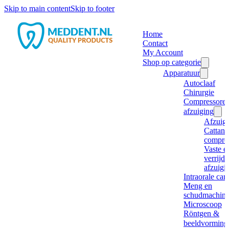
Skip to main content
Skip to footer
Home
Contact
My Account
Shop op categorie
Apparatuur
Autoclaaf
Chirurgie
Compressore
afzuiging
Afzuig
Cattani
compre
Vaste e
verrijd
afzuigi
Intraorale ca
Meng en
schudmachine
Microscoop
Röntgen &
beeldvorming