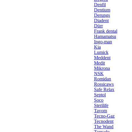
Denfil
Dentium
Derungs
Diadent
Dürr
Frank dental
Hamamatsu
Ingo-man
Kia
Lumick
Meddent
Medit
Mikrona
NSK
Romidan
Rossicaws
Safe Relax
Septol
Soco
Sterilife
Tavom
Tecno-Gaz
Tecnodent
The Wand
Tornado