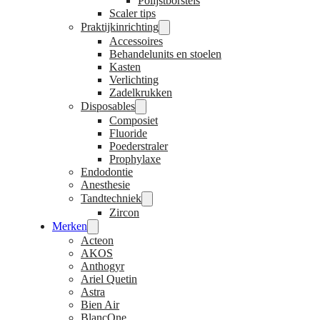
Polijstborstels
Scaler tips
Praktijkinrichting
Accessoires
Behandelunits en stoelen
Kasten
Verlichting
Zadelkrukken
Disposables
Composiet
Fluoride
Poederstraler
Prophylaxe
Endodontie
Anesthesie
Tandtechniek
Zircon
Merken
Acteon
AKOS
Anthogyr
Ariel Quetin
Astra
Bien Air
BlancOne