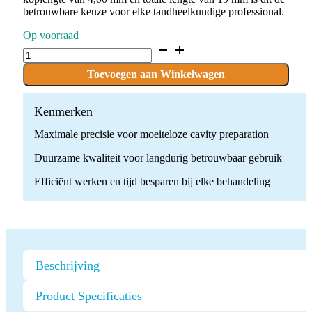
betrouwbare keuze voor elke tandheelkundige professional.
Op voorraad
D.835.010.FG
x
10
Toevoegen aan Winkelwagen
Boren
quantity
Kenmerken
Maximale precisie voor moeiteloze cavity preparation
Duurzame kwaliteit voor langdurig betrouwbaar gebruik
Efficiënt werken en tijd besparen bij elke behandeling
Beschrijving
Product Specificaties