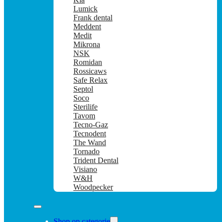
Lumick
Frank dental
Meddent
Medit
Mikrona
NSK
Romidan
Rossicaws
Safe Relax
Septol
Soco
Sterilife
Tavom
Tecno-Gaz
Tecnodent
The Wand
Tornado
Trident Dental
Visiano
W&H
Woodpecker
Shop op categorie