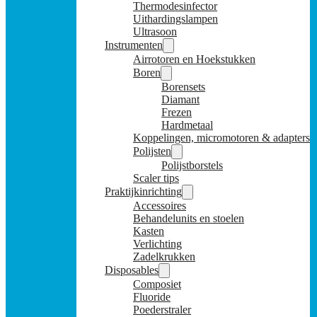
Thermodesinfector
Uithardingslampen
Ultrasoon
Instrumenten
Airrotoren en Hoekstukken
Boren
Borensets
Diamant
Frezen
Hardmetaal
Koppelingen, micromotoren & adapters
Polijsten
Polijstborstels
Scaler tips
Praktijkinrichting
Accessoires
Behandelunits en stoelen
Kasten
Verlichting
Zadelkrukken
Disposables
Composiet
Fluoride
Poederstraler