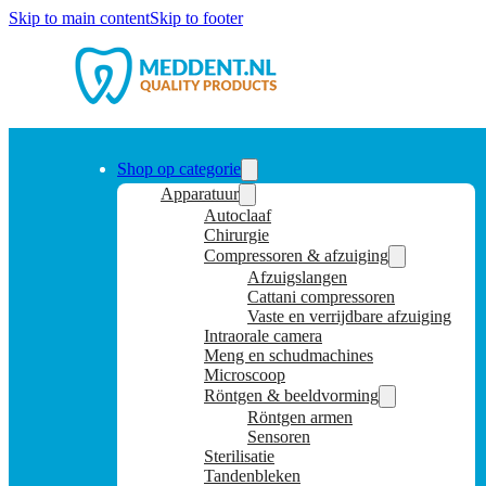
Skip to main content
Skip to footer
Shop op categorie
Apparatuur
Autoclaaf
Chirurgie
Compressoren & afzuiging
Afzuigslangen
Cattani compressoren
Vaste en verrijdbare afzuiging
Intraorale camera
Meng en schudmachines
Microscoop
Röntgen & beeldvorming
Röntgen armen
Sensoren
Sterilisatie
Tandenbleken