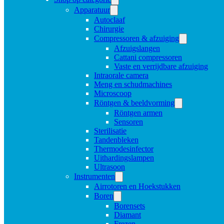
Apparatuur
Autoclaaf
Chirurgie
Compressoren & afzuiging
Afzuigslangen
Cattani compressoren
Vaste en verrijdbare afzuiging
Intraorale camera
Meng en schudmachines
Microscoop
Röntgen & beeldvorming
Röntgen armen
Sensoren
Sterilisatie
Tandenbleken
Thermodesinfector
Uithardingslampen
Ultrasoon
Instrumenten
Airrotoren en Hoekstukken
Boren
Borensets
Diamant
Frezen