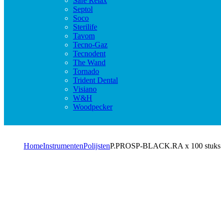
Safe Relax
Septol
Soco
Sterilife
Tavom
Tecno-Gaz
Tecnodent
The Wand
Tornado
Trident Dental
Visiano
W&H
Woodpecker
Home
Instrumenten
Polijsten
P.PROSP-BLACK.RA x 100 stuks