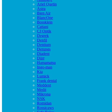
Ariel Quetin
Astra
Bien Air
BlancOne
Bossklein
Cattani
CJ Optik
Degrek
Denfil
Dentium
Derungs
Diadent
Dürr
Hamamatsu
Ingo-man
Kia
Lumick
Frank dental
Meddent
Medit
Mikrona
NSK
Romidan
Rossicaws