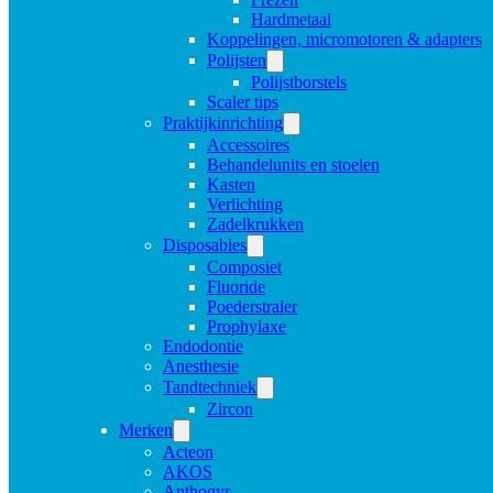
Hardmetaal
Koppelingen, micromotoren & adapters
Polijsten
Polijstborstels
Scaler tips
Praktijkinrichting
Accessoires
Behandelunits en stoelen
Kasten
Verlichting
Zadelkrukken
Disposables
Composiet
Fluoride
Poederstraler
Prophylaxe
Endodontie
Anesthesie
Tandtechniek
Zircon
Merken
Acteon
AKOS
Anthogyr