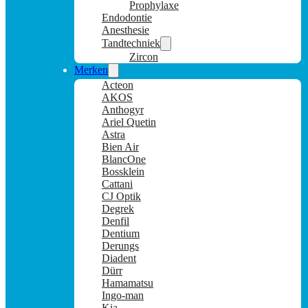
Prophylaxe
Endodontie
Anesthesie
Tandtechniek
Zircon
Merken
Acteon
AKOS
Anthogyr
Ariel Quetin
Astra
Bien Air
BlancOne
Bossklein
Cattani
CJ Optik
Degrek
Denfil
Dentium
Derungs
Diadent
Dürr
Hamamatsu
Ingo-man
Kia