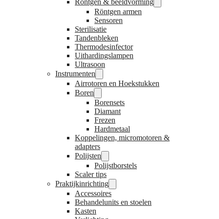
Röntgen & beeldvorming
Röntgen armen
Sensoren
Sterilisatie
Tandenbleken
Thermodesinfector
Uithardingslampen
Ultrasoon
Instrumenten
Airrotoren en Hoekstukken
Boren
Borensets
Diamant
Frezen
Hardmetaal
Koppelingen, micromotoren &
adapters
Polijsten
Polijstborstels
Scaler tips
Praktijkinrichting
Accessoires
Behandelunits en stoelen
Kasten