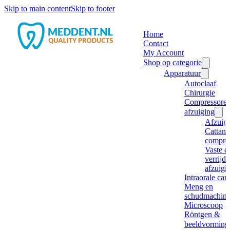
Skip to main content
Skip to footer
Home
Contact
My Account
Shop op categorie
Apparatuur
Autoclaaf
Chirurgie
Compressore
afzuiging
Afzuig
Cattani
compre
Vaste e
verrijd
afzuigi
Intraorale ca
Meng en
schudmachine
Microscoop
Röntgen &
beeldvorming