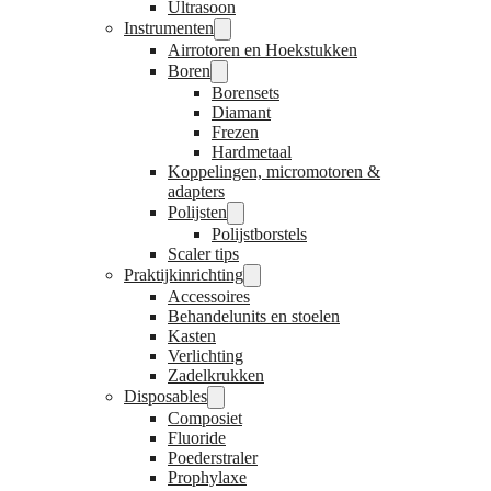
Ultrasoon
Instrumenten
Airrotoren en Hoekstukken
Boren
Borensets
Diamant
Frezen
Hardmetaal
Koppelingen, micromotoren &
adapters
Polijsten
Polijstborstels
Scaler tips
Praktijkinrichting
Accessoires
Behandelunits en stoelen
Kasten
Verlichting
Zadelkrukken
Disposables
Composiet
Fluoride
Poederstraler
Prophylaxe