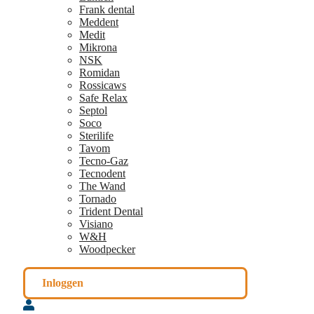
Frank dental
Meddent
Medit
Mikrona
NSK
Romidan
Rossicaws
Safe Relax
Septol
Soco
Sterilife
Tavom
Tecno-Gaz
Tecnodent
The Wand
Tornado
Trident Dental
Visiano
W&H
Woodpecker
Inloggen