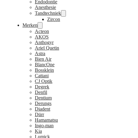
Endodontie
Anesthesie
Tandtechniek
Zircon
Merken
Acteon
AKOS
Anthogyr
Ariel Quetin
Astra
Bien Air
BlancOne
Bossklein
Cattani
CJ Optik
Degrek
Denfil
Dentium
Derungs
Diadent
Dürr
Hamamatsu
Ingo-man
Kia
Lumick