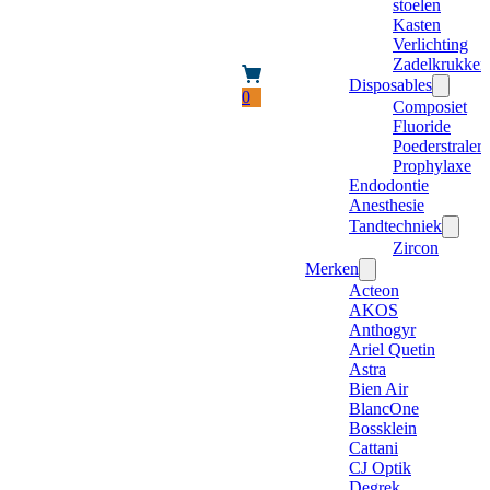
stoelen
Kasten
Verlichting
Zadelkrukken
Disposables
0
Composiet
Fluoride
Poederstraler
Prophylaxe
Endodontie
Anesthesie
Tandtechniek
Zircon
Merken
Acteon
AKOS
Anthogyr
Ariel Quetin
Astra
Bien Air
BlancOne
Bossklein
Cattani
CJ Optik
Degrek