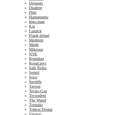
Derungs
Diadent
Dürr
Hamamatsu
Ingo-man
Kia
Lumick
Frank dental
Meddent
Medit
Mikrona
NSK
Romidan
Rossicaws
Safe Relax
Septol
Soco
Sterilife
Tavom
Tecno-Gaz
Tecnodent
The Wand
Tornado
Trident Dental
Visiano