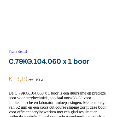
Frank dental
C.79KG.104.060 x 1 boor
€
13,19
excl. BTW
De C.79KG.104.060 x 1 boor is een duurzame en precieze
boor voor acryltechniek, speciaal ontwikkeld voor
tandtechnische en laboratoriumtoepassingen. Met een lengte
van 52 mm en een cross cut course slijping zorgt deze boor
voor efficiënt acrylbewerken met een glad resultaat en
optimale controle. Ideaal voor wie nauwkeurig en consistent