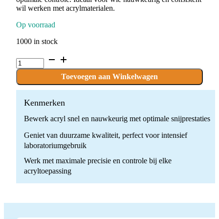
wil werken met acrylmaterialen.
Op voorraad
1000 in stock
C.79KG.104.060
x
1
Toevoegen aan Winkelwagen
boor
quantity
Kenmerken
Bewerk acryl snel en nauwkeurig met optimale snijprestaties
Geniet van duurzame kwaliteit, perfect voor intensief
laboratoriumgebruik
Werk met maximale precisie en controle bij elke
acryltoepassing