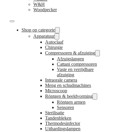
W&H
Woodpecker
Shop op categorie
Apparatuur
Autoclaaf
Chirurgie
Compressoren & afzuiging
Afzuigslangen
Cattani compressoren
Vaste en verrijdbare
afzuiging
Intraorale camera
Meng en schudmachines
Microscoop
Röntgen & beeldvorming
Röntgen armen
Sensoren
Sterilisatie
Tandenbleken
Thermodesinfector
Uithardingslampen