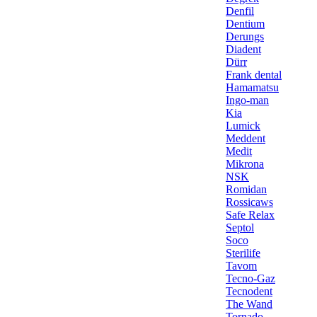
Denfil
Dentium
Derungs
Diadent
Dürr
Frank dental
Hamamatsu
Ingo-man
Kia
Lumick
Meddent
Medit
Mikrona
NSK
Romidan
Rossicaws
Safe Relax
Septol
Soco
Sterilife
Tavom
Tecno-Gaz
Tecnodent
The Wand
Tornado