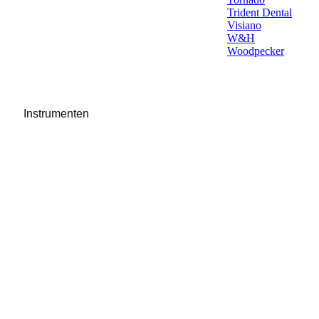
Trident Dental
Visiano
W&H
Woodpecker
Instrumenten