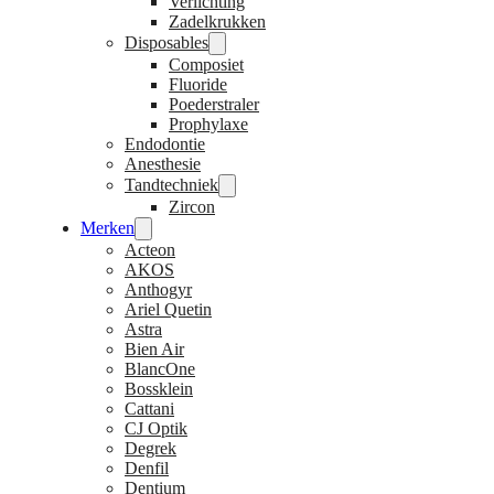
Verlichting
Zadelkrukken
Disposables
Composiet
Fluoride
Poederstraler
Prophylaxe
Endodontie
Anesthesie
Tandtechniek
Zircon
Merken
Acteon
AKOS
Anthogyr
Ariel Quetin
Astra
Bien Air
BlancOne
Bossklein
Cattani
CJ Optik
Degrek
Denfil
Dentium