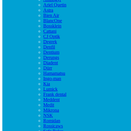
Ariel Quetin
Astra
Bien Air
BlancOne
Bossklein
Cattani
CJ Optik
Degrek
Denfil
Dentium
Derungs
Diadent
Dürr
Hamamatsu
Ingo-man
Kia
Lumick
Frank dental
Meddent
Medit
Mikrona
NSK
Romidan
Rossicaws