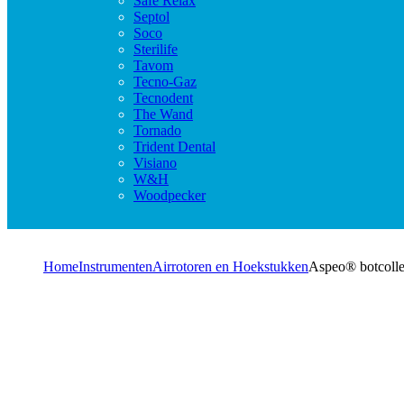
Safe Relax
Septol
Soco
Sterilife
Tavom
Tecno-Gaz
Tecnodent
The Wand
Tornado
Trident Dental
Visiano
W&H
Woodpecker
Home
Instrumenten
Airrotoren en Hoekstukken
Aspeo® botcolle