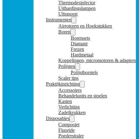
Thermodesinfector
Uithardingslampen
Ultrasoon
Instrumenten
Airrotoren en Hoekstukken
Boren
Borensets
Diamant
Frezen
Hardmetaal
Koppelingen, micromotoren & adapters
Polijsten
Polijstborstels
Scaler tips
Praktijkinrichting
Accessoires
Behandelunits en stoelen
Kasten
Verlichting
Zadelkrukken
Disposables
Composiet
Fluoride
Poederstraler