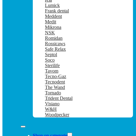
Lumick
Frank dental
Meddent
Medit
Mikrona
NSK
Romidan
Rossicaws
Safe Relax
Septol
Soco
Sterilife
Tavom
Tecno-Gaz
Tecnodent
The Wand
Tornado
Trident Dental
Visiano
W&H
Woodpecker
Shop op categorie