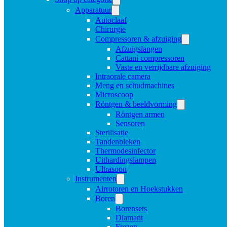
Apparatuur
Autoclaaf
Chirurgie
Compressoren & afzuiging
Afzuigslangen
Cattani compressoren
Vaste en verrijdbare afzuiging
Intraorale camera
Meng en schudmachines
Microscoop
Röntgen & beeldvorming
Röntgen armen
Sensoren
Sterilisatie
Tandenbleken
Thermodesinfector
Uithardingslampen
Ultrasoon
Instrumenten
Airrotoren en Hoekstukken
Boren
Borensets
Diamant
Frezen