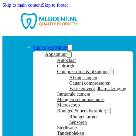
Skip to main content
Skip to footer
Shop op categorie
Apparatuur
Autoclaaf
Chirurgie
Compressoren & afzuiging
Afzuigslangen
Cattani compressoren
Vaste en verrijdbare afzuiging
Intraorale camera
Meng en schudmachines
Microscoop
Röntgen & beeldvorming
Röntgen armen
Sensoren
Sterilisatie
Tandenbleken