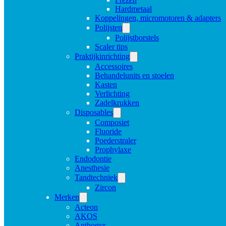
Hardmetaal
Koppelingen, micromotoren & adapters
Polijsten
Polijstborstels
Scaler tips
Praktijkinrichting
Accessoires
Behandelunits en stoelen
Kasten
Verlichting
Zadelkrukken
Disposables
Composiet
Fluoride
Poederstraler
Prophylaxe
Endodontie
Anesthesie
Tandtechniek
Zircon
Merken
Acteon
AKOS
Anthogyr