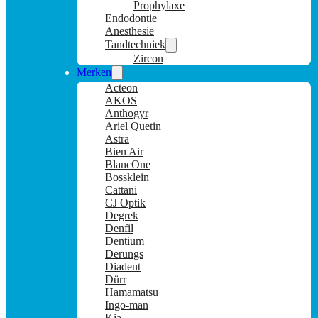
Prophylaxe
Endodontie
Anesthesie
Tandtechniek
Zircon
Merken
Acteon
AKOS
Anthogyr
Ariel Quetin
Astra
Bien Air
BlancOne
Bossklein
Cattani
CJ Optik
Degrek
Denfil
Dentium
Derungs
Diadent
Dürr
Hamamatsu
Ingo-man
Kia