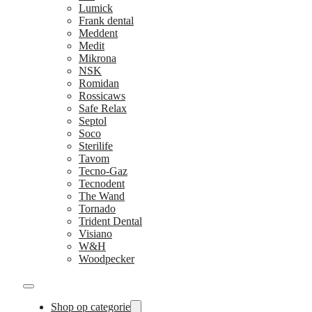
Lumick
Frank dental
Meddent
Medit
Mikrona
NSK
Romidan
Rossicaws
Safe Relax
Septol
Soco
Sterilife
Tavom
Tecno-Gaz
Tecnodent
The Wand
Tornado
Trident Dental
Visiano
W&H
Woodpecker
Shop op categorie