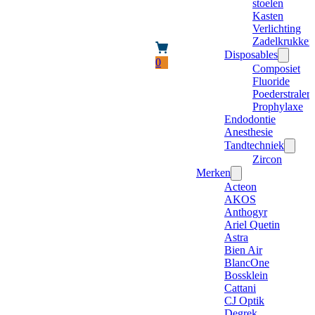
stoelen
Kasten
Verlichting
Zadelkrukken
Disposables
0
Composiet
Fluoride
Poederstraler
Prophylaxe
Endodontie
Anesthesie
Tandtechniek
Zircon
Merken
Acteon
AKOS
Anthogyr
Ariel Quetin
Astra
Bien Air
BlancOne
Bossklein
Cattani
CJ Optik
Degrek