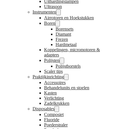
Uithardingslampen
Ultrasoon
Instrumenten
Airrotoren en Hoekstukken
Boren
Borensets
Diamant
Frezen
Hardmetaal
Koppelingen, micromotoren &
adapters
Polijsten
Polijstborstels
Scaler tips
Praktijkinrichting
Accessoires
Behandelunits en stoelen
Kasten
Verlichting
Zadelkrukken
Disposables
Composiet
Fluoride
Poederstraler