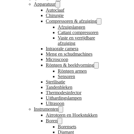
Apparatuur
Autoclaaf
Chirurgie
Compressoren & afzuiging
Afzuigslangen
Cattani compressoren
Vaste en verrijdbare
afzuiging
Intraorale camera
Meng en schudmachines
Microscoop
Röntgen & beeldvorming
Röntgen armen
Sensoren
Sterilisatie
Tandenbleken
Thermodesinfector
Uithardingslampen
Ultrasoon
Instrumenten
Airrotoren en Hoekstukken
Boren
Borensets
Diamant