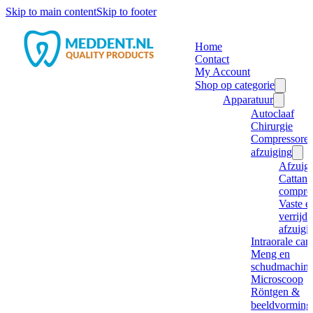
Skip to main content
Skip to footer
Home
Contact
My Account
Shop op categorie
Apparatuur
Autoclaaf
Chirurgie
Compressore
afzuiging
Afzuig
Cattani
compre
Vaste e
verrijd
afzuigi
Intraorale ca
Meng en
schudmachine
Microscoop
Röntgen &
beeldvorming