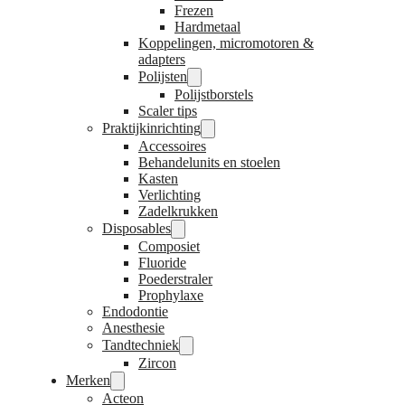
Frezen
Hardmetaal
Koppelingen, micromotoren &
adapters
Polijsten
Polijstborstels
Scaler tips
Praktijkinrichting
Accessoires
Behandelunits en stoelen
Kasten
Verlichting
Zadelkrukken
Disposables
Composiet
Fluoride
Poederstraler
Prophylaxe
Endodontie
Anesthesie
Tandtechniek
Zircon
Merken
Acteon