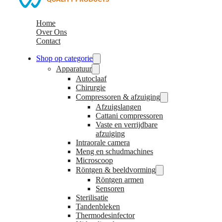
Home
Over Ons
Contact
Shop op categorie
Apparatuur
Autoclaaf
Chirurgie
Compressoren & afzuiging
Afzuigslangen
Cattani compressoren
Vaste en verrijdbare
afzuiging
Intraorale camera
Meng en schudmachines
Microscoop
Röntgen & beeldvorming
Röntgen armen
Sensoren
Sterilisatie
Tandenbleken
Thermodesinfector