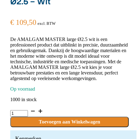
Ø2.5 – Wit
€
109,50
excl. BTW
De AMALGAM MASTER large Ø2.5 wit is een
professioneel product dat uitblinkt in precisie, duurzaamheid
en gebruiksgemak. Dankzij de hoogwaardige materialen en
het moderne witte ontwerp is dit model ideaal voor
technische, industriële en medische toepassingen. Met de
AMALGAM MASTER large Ø2.5 wit kies je voor
betrouwbare prestaties en een lange levensduur, perfect
afgestemd op veeleisende werkomgevingen.
Op voorraad
1000 in stock
AMALGAM
MASTER®
large
Toevoegen aan Winkelwagen
Ø2.5
-
Wit
Kenmerken