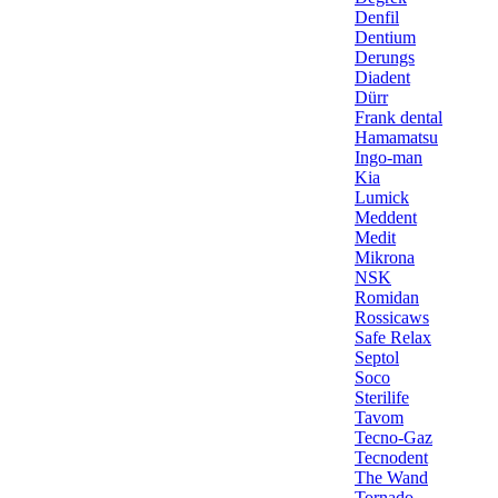
Denfil
Dentium
Derungs
Diadent
Dürr
Frank dental
Hamamatsu
Ingo-man
Kia
Lumick
Meddent
Medit
Mikrona
NSK
Romidan
Rossicaws
Safe Relax
Septol
Soco
Sterilife
Tavom
Tecno-Gaz
Tecnodent
The Wand
Tornado