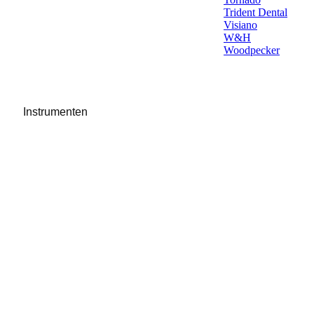
Trident Dental
Visiano
W&H
Woodpecker
Instrumenten