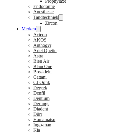
Prophylaxe
Endodontie
Anesthesie
Tandtechniek
Zircon
Merken
Acteon
AKOS
Anthogyr
Ariel Quetin
Astra
Bien Air
BlancOne
Bossklein
Cattani
CJ Optik
Degrek
Denfil
Dentium
Derungs
Diadent
Dürr
Hamamatsu
Ingo-man
Kia