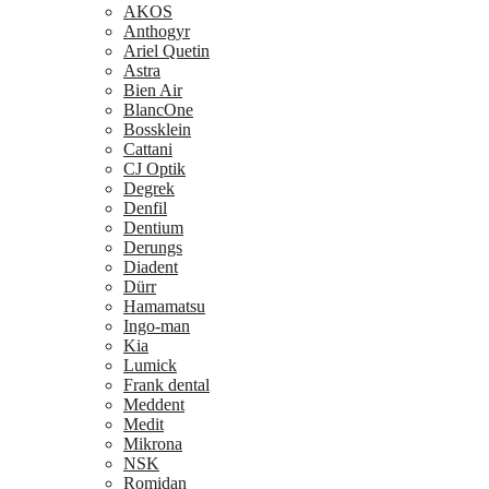
AKOS
Anthogyr
Ariel Quetin
Astra
Bien Air
BlancOne
Bossklein
Cattani
CJ Optik
Degrek
Denfil
Dentium
Derungs
Diadent
Dürr
Hamamatsu
Ingo-man
Kia
Lumick
Frank dental
Meddent
Medit
Mikrona
NSK
Romidan