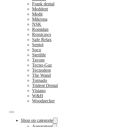
Frank dental
Meddent
Medit
Mikrona
NSK
Romidan
Rossicaws
Safe Relax
Septol
Soco
Sterilife
Tavom
Tecno-Gaz
Tecnodent
The Wand
Tornado
Trident Dental
Visiano
W&H
Woodpecker
Shop op categorie
Apparatuur