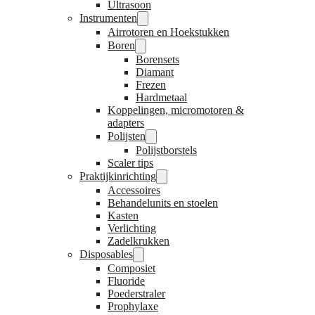
Ultrasoon
Instrumenten
Airrotoren en Hoekstukken
Boren
Borensets
Diamant
Frezen
Hardmetaal
Koppelingen, micromotoren &
adapters
Polijsten
Polijstborstels
Scaler tips
Praktijkinrichting
Accessoires
Behandelunits en stoelen
Kasten
Verlichting
Zadelkrukken
Disposables
Composiet
Fluoride
Poederstraler
Prophylaxe