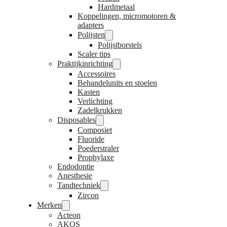
Hardmetaal
Koppelingen, micromotoren &
adapters
Polijsten
Polijstborstels
Scaler tips
Praktijkinrichting
Accessoires
Behandelunits en stoelen
Kasten
Verlichting
Zadelkrukken
Disposables
Composiet
Fluoride
Poederstraler
Prophylaxe
Endodontie
Anesthesie
Tandtechniek
Zircon
Merken
Acteon
AKOS