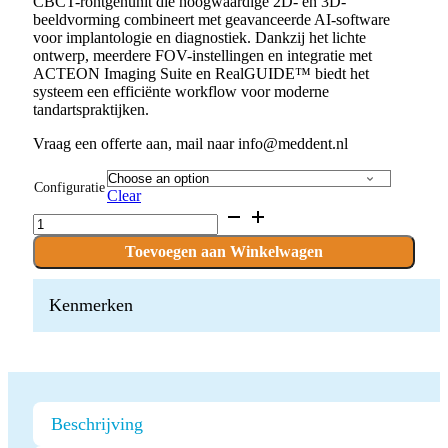
CBCT-röntgenunit die hoogwaardige 2D- en 3D-
beeldvorming combineert met geavanceerde AI-software
voor implantologie en diagnostiek. Dankzij het lichte
ontwerp, meerdere FOV-instellingen en integratie met
ACTEON Imaging Suite en RealGUIDE™ biedt het
systeem een efficiënte workflow voor moderne
tandartspraktijken.
Vraag een offerte aan, mail naar info@meddent.nl
Configuratie
Clear
Acteon
X-
MIND®
Toevoegen aan Winkelwagen
Optima
3D
CBCT
Kenmerken
Röntgensysteem
quantity
Beschrijving