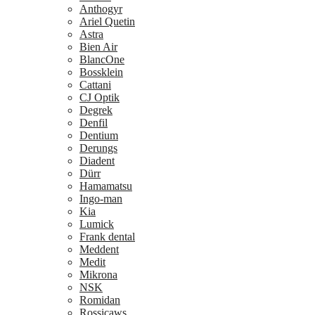
Anthogyr
Ariel Quetin
Astra
Bien Air
BlancOne
Bossklein
Cattani
CJ Optik
Degrek
Denfil
Dentium
Derungs
Diadent
Dürr
Hamamatsu
Ingo-man
Kia
Lumick
Frank dental
Meddent
Medit
Mikrona
NSK
Romidan
Rossicaws