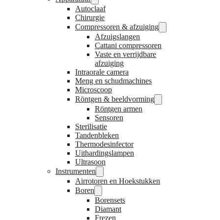
Autoclaaf
Chirurgie
Compressoren & afzuiging
Afzuigslangen
Cattani compressoren
Vaste en verrijdbare
afzuiging
Intraorale camera
Meng en schudmachines
Microscoop
Röntgen & beeldvorming
Röntgen armen
Sensoren
Sterilisatie
Tandenbleken
Thermodesinfector
Uithardingslampen
Ultrasoon
Instrumenten
Airrotoren en Hoekstukken
Boren
Borensets
Diamant
Frezen