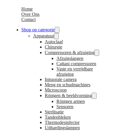
Home
Over Ons
Contact
Shop op categorie
Apparatuur
Autoclaaf
Chirurgie
Compressoren & afzuiging
Afzuigslangen
Cattani compressoren
Vaste en verrijdbare
afzuiging
Intraorale camera
Meng en schudmachines
Microscoop
Röntgen & beeldvorming
Röntgen armen
Sensoren
Sterilisatie
Tandenbleken
Thermodesinfector
Uithardingslampen