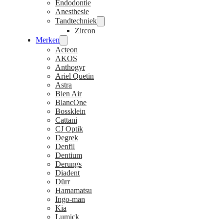
Endodontie
Anesthesie
Tandtechniek
Zircon
Merken
Acteon
AKOS
Anthogyr
Ariel Quetin
Astra
Bien Air
BlancOne
Bossklein
Cattani
CJ Optik
Degrek
Denfil
Dentium
Derungs
Diadent
Dürr
Hamamatsu
Ingo-man
Kia
Lumick