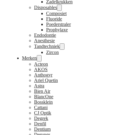
Zadelkrukken
Disposables
Composiet
Fluoride
Poederstraler
Prophylaxe
Endodontie
Anesthesie
Tandtechniek
Zircon
Merken
Acteon
AKOS
Anthogyr
Ariel Quetin
Astra
Bien Air
BlancOne
Bossklein
Cattani
CJ Optik
Degrek
Denfil
Dentium
Derungs