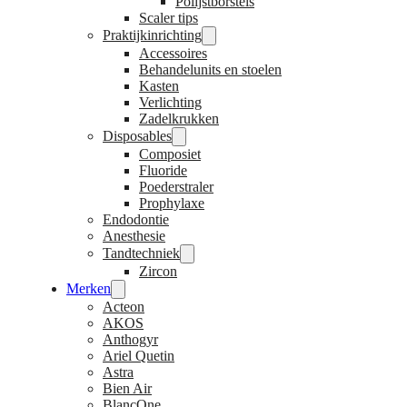
Polijstborstels
Scaler tips
Praktijkinrichting
Accessoires
Behandelunits en stoelen
Kasten
Verlichting
Zadelkrukken
Disposables
Composiet
Fluoride
Poederstraler
Prophylaxe
Endodontie
Anesthesie
Tandtechniek
Zircon
Merken
Acteon
AKOS
Anthogyr
Ariel Quetin
Astra
Bien Air
BlancOne