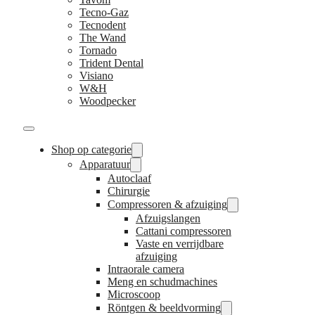
Tecno-Gaz
Tecnodent
The Wand
Tornado
Trident Dental
Visiano
W&H
Woodpecker
Shop op categorie
Apparatuur
Autoclaaf
Chirurgie
Compressoren & afzuiging
Afzuigslangen
Cattani compressoren
Vaste en verrijdbare
afzuiging
Intraorale camera
Meng en schudmachines
Microscoop
Röntgen & beeldvorming