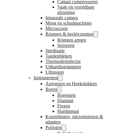
Cattani compressoren
Vaste en verrijdbare
afzuiging
Intraorale camera
Meng en schudmachines
Microscoop
Röntgen & beeldvorming
Röntgen armen
Sensoren
Sterilisatie
Tandenbleken
Thermodesinfector
Uithardingslampen
Ultrasoon
Instrumenten
Airrotoren en Hoekstukken
Boren
Borensets
Diamant
Frezen
Hardmetaal
Koppelingen, micromotoren &
adapters
Polijsten