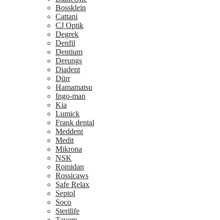
Bossklein
Cattani
CJ Optik
Degrek
Denfil
Dentium
Derungs
Diadent
Dürr
Hamamatsu
Ingo-man
Kia
Lumick
Frank dental
Meddent
Medit
Mikrona
NSK
Romidan
Rossicaws
Safe Relax
Septol
Soco
Sterilife
Tavom