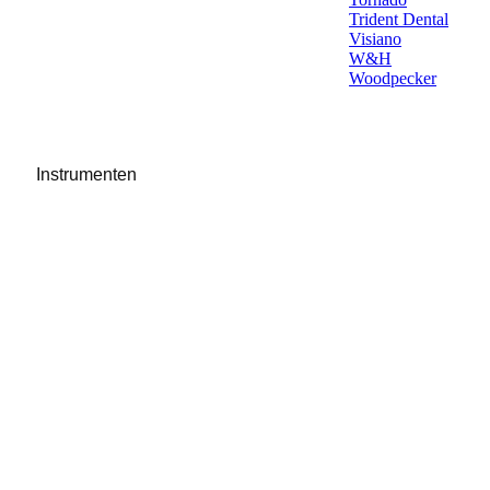
Trident Dental
Visiano
W&H
Woodpecker
Instrumenten