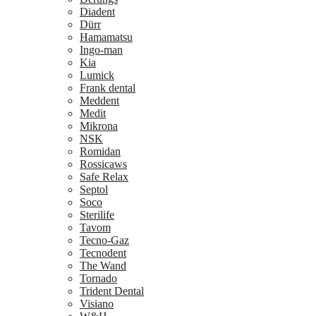
Diadent
Dürr
Hamamatsu
Ingo-man
Kia
Lumick
Frank dental
Meddent
Medit
Mikrona
NSK
Romidan
Rossicaws
Safe Relax
Septol
Soco
Sterilife
Tavom
Tecno-Gaz
Tecnodent
The Wand
Tornado
Trident Dental
Visiano