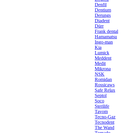
Denfil
Dentium
Derungs
Diadent
Dürr
Frank dental
Hamamatsu
Ingo-man
Kia
Lumick
Meddent
Medit
Mikrona
NSK
Romidan
Rossicaws
Safe Relax
Septol
Soco
Sterilife
Tavom
Tecno-Gaz
Tecnodent
The Wand
Tornado