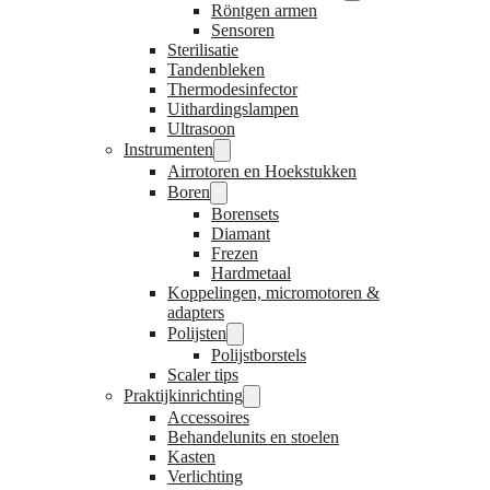
Röntgen armen
Sensoren
Sterilisatie
Tandenbleken
Thermodesinfector
Uithardingslampen
Ultrasoon
Instrumenten
Airrotoren en Hoekstukken
Boren
Borensets
Diamant
Frezen
Hardmetaal
Koppelingen, micromotoren &
adapters
Polijsten
Polijstborstels
Scaler tips
Praktijkinrichting
Accessoires
Behandelunits en stoelen
Kasten
Verlichting