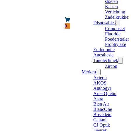
stoelen
Kasten
Verlichting
Zadelkrukken
Disposables
0
Composiet
Fluoride
Poederstraler
Prophylaxe
Endodontie
Anesthesie
Tandtechniek
Zircon
Merken
Acteon
AKOS
Anthogyr
Ariel Quetin
Astra
Bien Air
BlancOne
Bossklein
Cattani
CJ Optik
Degrek