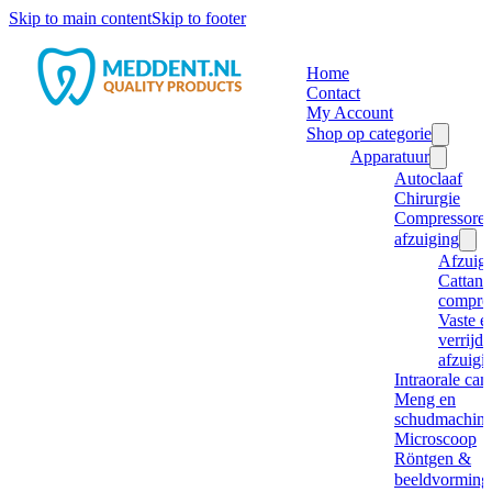
Skip to main content
Skip to footer
Home
Contact
My Account
Shop op categorie
Apparatuur
Autoclaaf
Chirurgie
Compressore
afzuiging
Afzuig
Cattani
compre
Vaste e
verrijd
afzuigi
Intraorale ca
Meng en
schudmachine
Microscoop
Röntgen &
beeldvorming