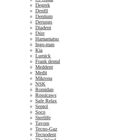
Degrek
Denfil
Dentium
Derungs
Diadent
Dürr
Hamamatsu
Ingo-man
Kia
Lumick
Frank dental
Meddent
Medit
Mikrona
NSK
Romidan
Rossicaws
Safe Relax
Septol
Soco
Sterilife
Tavom
Tecno-Gaz
Tecnodent