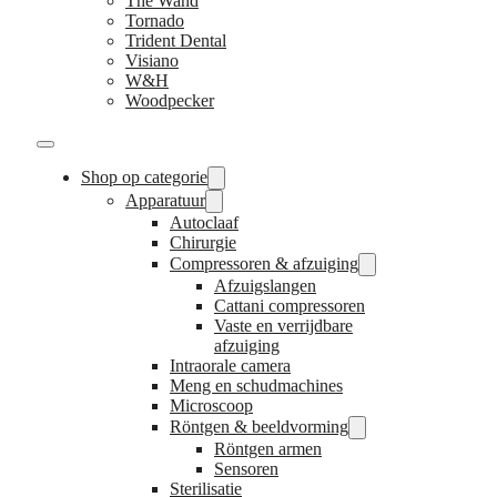
The Wand
Tornado
Trident Dental
Visiano
W&H
Woodpecker
Shop op categorie
Apparatuur
Autoclaaf
Chirurgie
Compressoren & afzuiging
Afzuigslangen
Cattani compressoren
Vaste en verrijdbare
afzuiging
Intraorale camera
Meng en schudmachines
Microscoop
Röntgen & beeldvorming
Röntgen armen
Sensoren
Sterilisatie