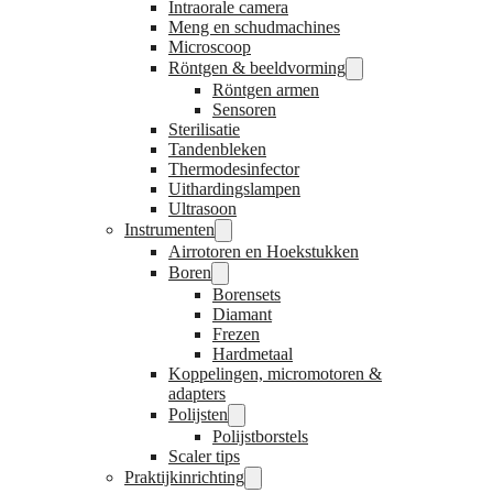
Intraorale camera
Meng en schudmachines
Microscoop
Röntgen & beeldvorming
Röntgen armen
Sensoren
Sterilisatie
Tandenbleken
Thermodesinfector
Uithardingslampen
Ultrasoon
Instrumenten
Airrotoren en Hoekstukken
Boren
Borensets
Diamant
Frezen
Hardmetaal
Koppelingen, micromotoren &
adapters
Polijsten
Polijstborstels
Scaler tips
Praktijkinrichting