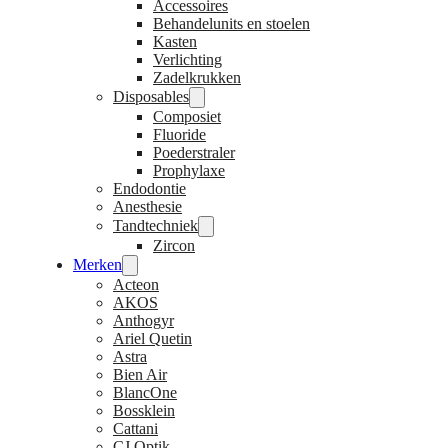
Accessoires
Behandelunits en stoelen
Kasten
Verlichting
Zadelkrukken
Disposables
Composiet
Fluoride
Poederstraler
Prophylaxe
Endodontie
Anesthesie
Tandtechniek
Zircon
Merken
Acteon
AKOS
Anthogyr
Ariel Quetin
Astra
Bien Air
BlancOne
Bossklein
Cattani
CJ Optik