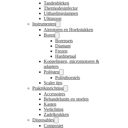
Tandenbleken
Thermodesinfector
Uithardingslampen
Ultrasoon
Instrumenten
Airrotoren en Hoekstukken
Boren
Borensets
Diamant
Frezen
Hardmetaal
Koppelingen, micromotoren &
adapters
Polijsten
Polijstborstels
Scaler tips
Praktijkinrichting
Accessoires
Behandelunits en stoelen
Kasten
Verlichting
Zadelkrukken
Disposables
Composiet