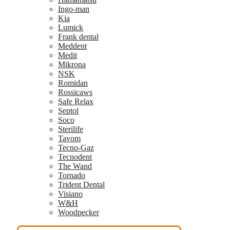
Ingo-man
Kia
Lumick
Frank dental
Meddent
Medit
Mikrona
NSK
Romidan
Rossicaws
Safe Relax
Septol
Soco
Sterilife
Tavom
Tecno-Gaz
Tecnodent
The Wand
Tornado
Trident Dental
Visiano
W&H
Woodpecker