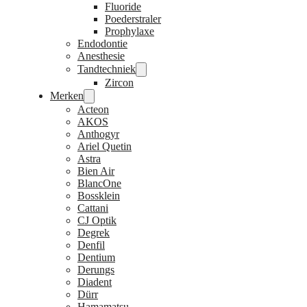
Fluoride
Poederstraler
Prophylaxe
Endodontie
Anesthesie
Tandtechniek
Zircon
Merken
Acteon
AKOS
Anthogyr
Ariel Quetin
Astra
Bien Air
BlancOne
Bossklein
Cattani
CJ Optik
Degrek
Denfil
Dentium
Derungs
Diadent
Dürr
Hamamatsu