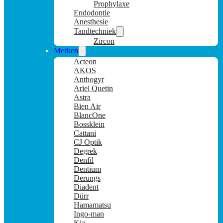
Prophylaxe
Endodontie
Anesthesie
Tandtechniek
Zircon
Merken
Acteon
AKOS
Anthogyr
Ariel Quetin
Astra
Bien Air
BlancOne
Bossklein
Cattani
CJ Optik
Degrek
Denfil
Dentium
Derungs
Diadent
Dürr
Hamamatsu
Ingo-man
Kia