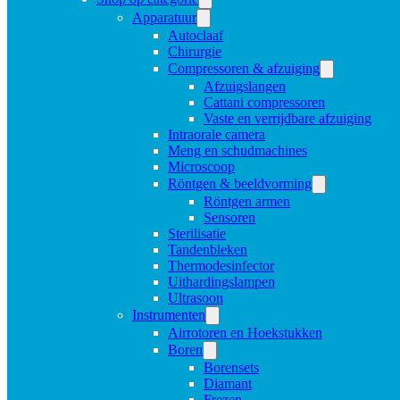
Apparatuur
Autoclaaf
Chirurgie
Compressoren & afzuiging
Afzuigslangen
Cattani compressoren
Vaste en verrijdbare afzuiging
Intraorale camera
Meng en schudmachines
Microscoop
Röntgen & beeldvorming
Röntgen armen
Sensoren
Sterilisatie
Tandenbleken
Thermodesinfector
Uithardingslampen
Ultrasoon
Instrumenten
Airrotoren en Hoekstukken
Boren
Borensets
Diamant
Frezen