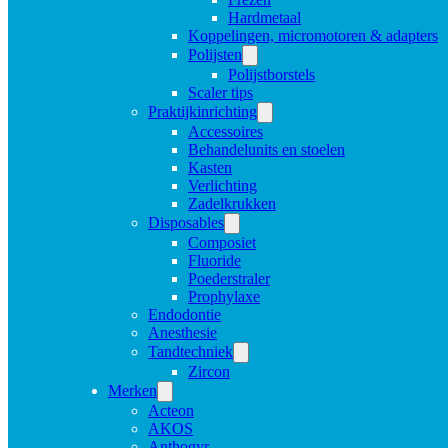
Hardmetaal
Koppelingen, micromotoren & adapters
Polijsten
Polijstborstels
Scaler tips
Praktijkinrichting
Accessoires
Behandelunits en stoelen
Kasten
Verlichting
Zadelkrukken
Disposables
Composiet
Fluoride
Poederstraler
Prophylaxe
Endodontie
Anesthesie
Tandtechniek
Zircon
Merken
Acteon
AKOS
Anthogyr