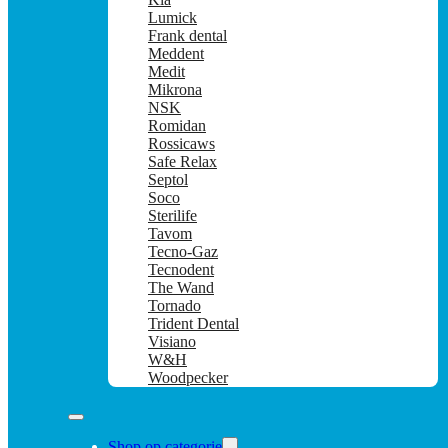
Lumick
Frank dental
Meddent
Medit
Mikrona
NSK
Romidan
Rossicaws
Safe Relax
Septol
Soco
Sterilife
Tavom
Tecno-Gaz
Tecnodent
The Wand
Tornado
Trident Dental
Visiano
W&H
Woodpecker
Shop op categorie