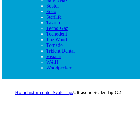
Safe Relax
Septol
Soco
Sterilife
Tavom
Tecno-Gaz
Tecnodent
The Wand
Tornado
Trident Dental
Visiano
W&H
Woodpecker
Home
Instrumenten
Scaler tips
Ultrasone Scaler Tip G2