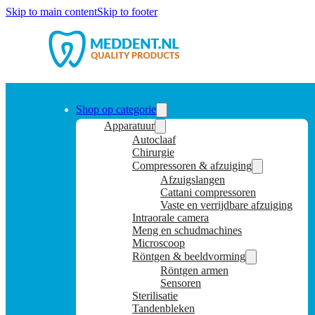
Skip to main content
Skip to footer
Shop op categorie
Apparatuur
Autoclaaf
Chirurgie
Compressoren & afzuiging
Afzuigslangen
Cattani compressoren
Vaste en verrijdbare afzuiging
Intraorale camera
Meng en schudmachines
Microscoop
Röntgen & beeldvorming
Röntgen armen
Sensoren
Sterilisatie
Tandenbleken