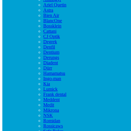
Ariel Quetin
Astra
Bien Air
BlancOne
Bossklein
Cattani
CJ Optik
Degrek
Denfil
Dentium
Derungs
Diadent
Dürr
Hamamatsu
Ingo-man
Kia
Lumick
Frank dental
Meddent
Medit
Mikrona
NSK
Romidan
Rossicaws