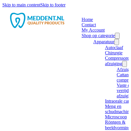
Skip to main content
Skip to footer
Home
Contact
My Account
Shop op categorie
Apparatuur
Autoclaaf
Chirurgie
Compressore
afzuiging
Afzuig
Cattani
compre
Vaste e
verrijd
afzuigi
Intraorale ca
Meng en
schudmachine
Microscoop
Röntgen &
beeldvorming