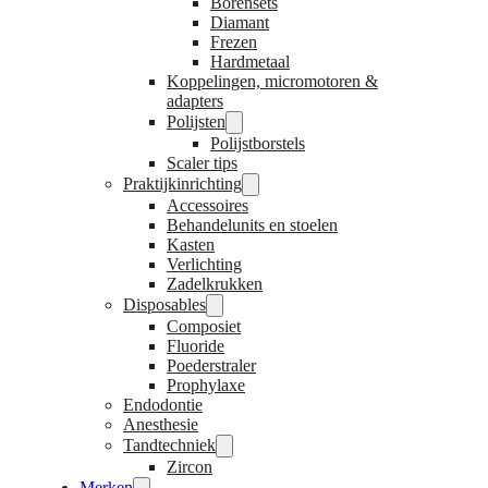
Borensets
Diamant
Frezen
Hardmetaal
Koppelingen, micromotoren &
adapters
Polijsten
Polijstborstels
Scaler tips
Praktijkinrichting
Accessoires
Behandelunits en stoelen
Kasten
Verlichting
Zadelkrukken
Disposables
Composiet
Fluoride
Poederstraler
Prophylaxe
Endodontie
Anesthesie
Tandtechniek
Zircon
Merken