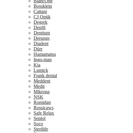
BlancOne
Bossklein
Cattani
CJ Optik
Degrek
Denfil
Dentium
Derungs
Diadent
Dürr
Hamamatsu
Ingo-man
Kia
Lumick
Frank dental
Meddent
Medit
Mikrona
NSK
Romidan
Rossicaws
Safe Relax
Septol
Soco
Sterilife