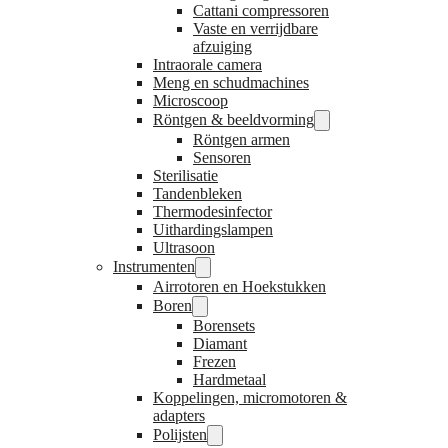
Cattani compressoren
Vaste en verrijdbare
afzuiging
Intraorale camera
Meng en schudmachines
Microscoop
Röntgen & beeldvorming
Röntgen armen
Sensoren
Sterilisatie
Tandenbleken
Thermodesinfector
Uithardingslampen
Ultrasoon
Instrumenten
Airrotoren en Hoekstukken
Boren
Borensets
Diamant
Frezen
Hardmetaal
Koppelingen, micromotoren &
adapters
Polijsten