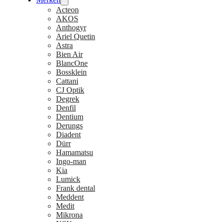
Acteon
AKOS
Anthogyr
Ariel Quetin
Astra
Bien Air
BlancOne
Bossklein
Cattani
CJ Optik
Degrek
Denfil
Dentium
Derungs
Diadent
Dürr
Hamamatsu
Ingo-man
Kia
Lumick
Frank dental
Meddent
Medit
Mikrona