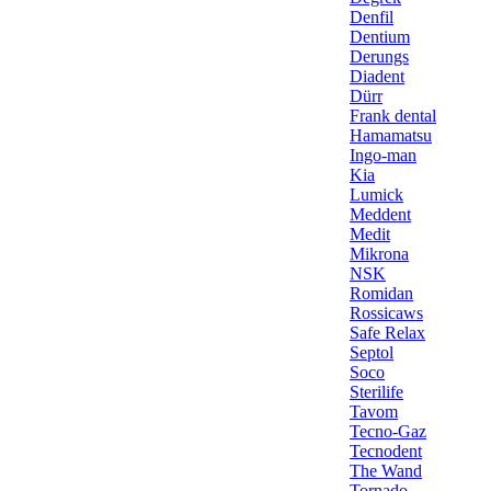
Denfil
Dentium
Derungs
Diadent
Dürr
Frank dental
Hamamatsu
Ingo-man
Kia
Lumick
Meddent
Medit
Mikrona
NSK
Romidan
Rossicaws
Safe Relax
Septol
Soco
Sterilife
Tavom
Tecno-Gaz
Tecnodent
The Wand
Tornado