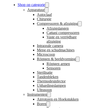
Shop op categorie
Apparatuur
Autoclaaf
Chirurgie
Compressoren & afzuiging
Afzuigslangen
Cattani compressoren
Vaste en verrijdbare
afzuiging
Intraorale camera
Meng en schudmachines
Microscoop
Röntgen & beeldvorming
Röntgen armen
Sensoren
Sterilisatie
Tandenbleken
Thermodesinfector
Uithardingslampen
Ultrasoon
Instrumenten
Airrotoren en Hoekstukken
Boren