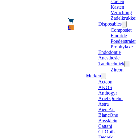
stoelen
Kasten
Verlichting
Zadelkrukken
Disposables
0
Composiet
Fluoride
Poederstraler
Prophylaxe
Endodontie
Anesthesie
Tandtechniek
Zircon
Merken
Acteon
AKOS
Anthogyr
Ariel Quetin
Astra
Bien Air
BlancOne
Bossklein
Cattani
CJ Optik
Degrek