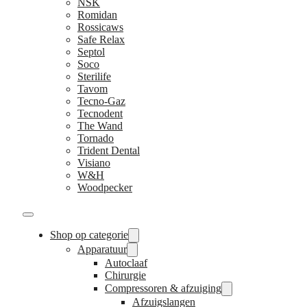
NSK
Romidan
Rossicaws
Safe Relax
Septol
Soco
Sterilife
Tavom
Tecno-Gaz
Tecnodent
The Wand
Tornado
Trident Dental
Visiano
W&H
Woodpecker
Shop op categorie
Apparatuur
Autoclaaf
Chirurgie
Compressoren & afzuiging
Afzuigslangen