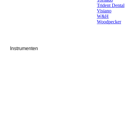
Trident Dental
Visiano
W&H
Woodpecker
Instrumenten