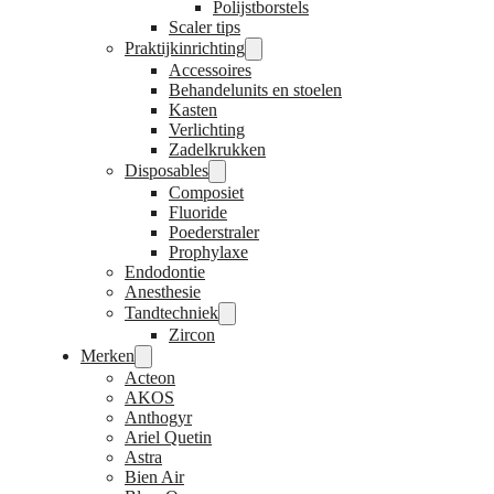
Polijstborstels
Scaler tips
Praktijkinrichting
Accessoires
Behandelunits en stoelen
Kasten
Verlichting
Zadelkrukken
Disposables
Composiet
Fluoride
Poederstraler
Prophylaxe
Endodontie
Anesthesie
Tandtechniek
Zircon
Merken
Acteon
AKOS
Anthogyr
Ariel Quetin
Astra
Bien Air