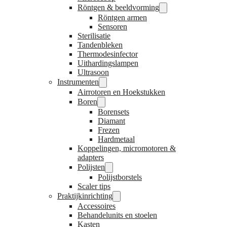
Röntgen & beeldvorming
Röntgen armen
Sensoren
Sterilisatie
Tandenbleken
Thermodesinfector
Uithardingslampen
Ultrasoon
Instrumenten
Airrotoren en Hoekstukken
Boren
Borensets
Diamant
Frezen
Hardmetaal
Koppelingen, micromotoren &
adapters
Polijsten
Polijstborstels
Scaler tips
Praktijkinrichting
Accessoires
Behandelunits en stoelen
Kasten