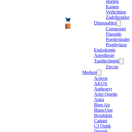
stoelen
Kasten
Verlichting
Zadelkrukken
Disposables
0
Composiet
Fluoride
Poederstraler
Prophylaxe
Endodontie
Anesthesie
Tandtechniek
Zircon
Merken
Acteon
AKOS
Anthogyr
Ariel Quetin
Astra
Bien Air
BlancOne
Bossklein
Cattani
CJ Optik
Degrek