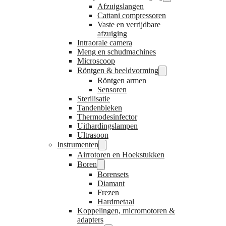
Afzuigslangen
Cattani compressoren
Vaste en verrijdbare
afzuiging
Intraorale camera
Meng en schudmachines
Microscoop
Röntgen & beeldvorming
Röntgen armen
Sensoren
Sterilisatie
Tandenbleken
Thermodesinfector
Uithardingslampen
Ultrasoon
Instrumenten
Airrotoren en Hoekstukken
Boren
Borensets
Diamant
Frezen
Hardmetaal
Koppelingen, micromotoren &
adapters