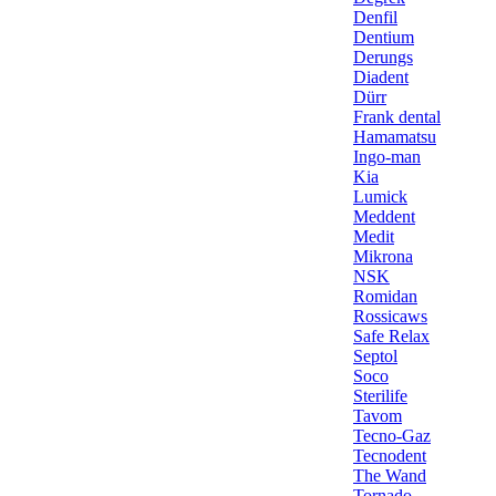
Denfil
Dentium
Derungs
Diadent
Dürr
Frank dental
Hamamatsu
Ingo-man
Kia
Lumick
Meddent
Medit
Mikrona
NSK
Romidan
Rossicaws
Safe Relax
Septol
Soco
Sterilife
Tavom
Tecno-Gaz
Tecnodent
The Wand
Tornado