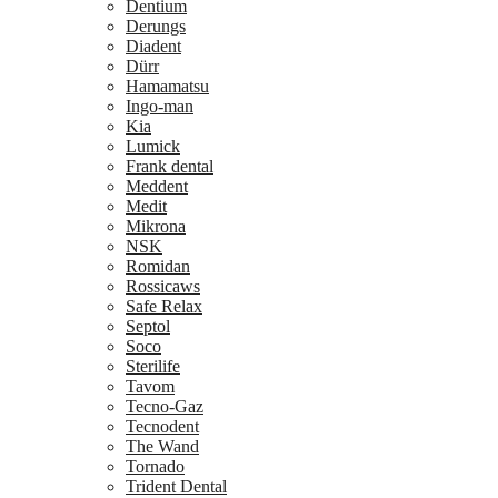
Dentium
Derungs
Diadent
Dürr
Hamamatsu
Ingo-man
Kia
Lumick
Frank dental
Meddent
Medit
Mikrona
NSK
Romidan
Rossicaws
Safe Relax
Septol
Soco
Sterilife
Tavom
Tecno-Gaz
Tecnodent
The Wand
Tornado
Trident Dental