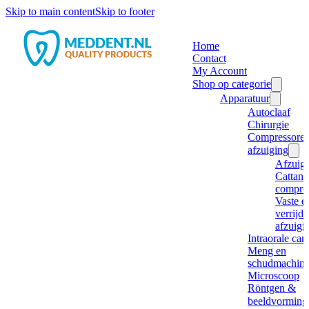
Skip to main content
Skip to footer
Home
Contact
My Account
Shop op categorie
Apparatuur
Autoclaaf
Chirurgie
Compressore
afzuiging
Afzuig
Cattani
compre
Vaste e
verrijd
afzuigi
Intraorale ca
Meng en
schudmachine
Microscoop
Röntgen &
beeldvorming