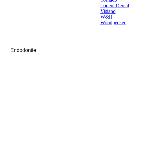
Trident Dental
Visiano
W&H
Woodpecker
Endodontie