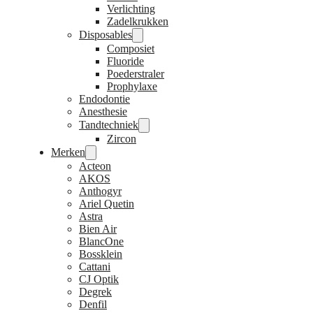
Verlichting
Zadelkrukken
Disposables
Composiet
Fluoride
Poederstraler
Prophylaxe
Endodontie
Anesthesie
Tandtechniek
Zircon
Merken
Acteon
AKOS
Anthogyr
Ariel Quetin
Astra
Bien Air
BlancOne
Bossklein
Cattani
CJ Optik
Degrek
Denfil