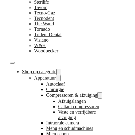
Sterilife
Tavom
Tecno-Gaz
Tecnodent
The Wand
Tornado
Trident Dental
Visiano
W&H
Woodpecker
Shop op categorie
Apparatuur
Autoclaaf
Chirurgie
Compressoren & afzuiging
Afzuigslangen
Cattani compressoren
Vaste en verrijdbare
afzuiging
Intraorale camera
Meng en schudmachines
Microscoop