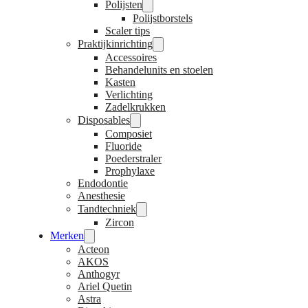
Polijsten
Polijstborstels
Scaler tips
Praktijkinrichting
Accessoires
Behandelunits en stoelen
Kasten
Verlichting
Zadelkrukken
Disposables
Composiet
Fluoride
Poederstraler
Prophylaxe
Endodontie
Anesthesie
Tandtechniek
Zircon
Merken
Acteon
AKOS
Anthogyr
Ariel Quetin
Astra