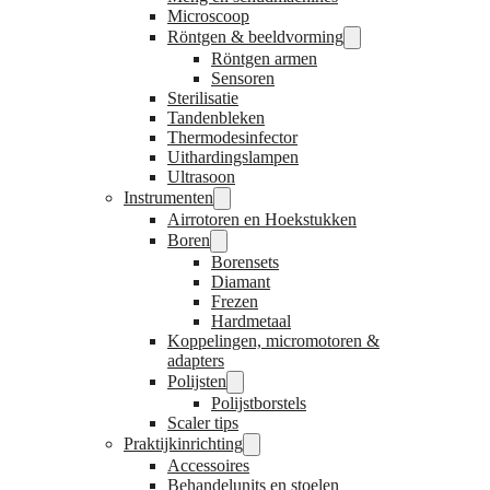
Microscoop
Röntgen & beeldvorming
Röntgen armen
Sensoren
Sterilisatie
Tandenbleken
Thermodesinfector
Uithardingslampen
Ultrasoon
Instrumenten
Airrotoren en Hoekstukken
Boren
Borensets
Diamant
Frezen
Hardmetaal
Koppelingen, micromotoren &
adapters
Polijsten
Polijstborstels
Scaler tips
Praktijkinrichting
Accessoires
Behandelunits en stoelen