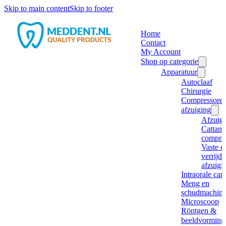
Skip to main content
Skip to footer
Home
Contact
My Account
Shop op categorie
Apparatuur
Autoclaaf
Chirurgie
Compressore
afzuiging
Afzuig
Cattani
compre
Vaste e
verrijd
afzuigi
Intraorale ca
Meng en
schudmachine
Microscoop
Röntgen &
beeldvorming