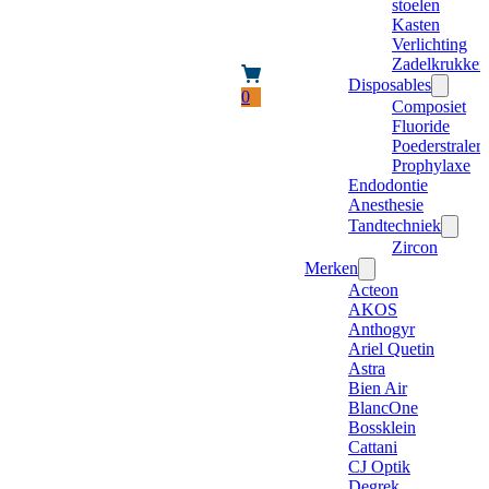
stoelen
Kasten
Verlichting
Zadelkrukken
Disposables
0
Composiet
Fluoride
Poederstraler
Prophylaxe
Endodontie
Anesthesie
Tandtechniek
Zircon
Merken
Acteon
AKOS
Anthogyr
Ariel Quetin
Astra
Bien Air
BlancOne
Bossklein
Cattani
CJ Optik
Degrek