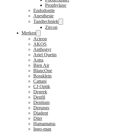
Prophylaxe
Endodontie
Anesthesie
Tandtechniek
Zircon
Merken
Acteon
AKOS
Anthogyr
Ariel Quetin
Astra
Bien Air
BlancOne
Bossklein
Cattani
CJ Optik
Degrek
Denfil
Dentium
Derungs
Diadent
Dürr
Hamamatsu
Ingo-man