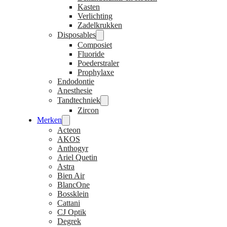
Kasten
Verlichting
Zadelkrukken
Disposables
Composiet
Fluoride
Poederstraler
Prophylaxe
Endodontie
Anesthesie
Tandtechniek
Zircon
Merken
Acteon
AKOS
Anthogyr
Ariel Quetin
Astra
Bien Air
BlancOne
Bossklein
Cattani
CJ Optik
Degrek