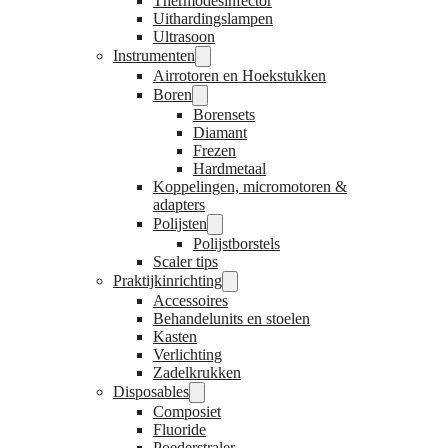
Thermodesinfector
Uithardingslampen
Ultrasoon
Instrumenten
Airrotoren en Hoekstukken
Boren
Borensets
Diamant
Frezen
Hardmetaal
Koppelingen, micromotoren &
adapters
Polijsten
Polijstborstels
Scaler tips
Praktijkinrichting
Accessoires
Behandelunits en stoelen
Kasten
Verlichting
Zadelkrukken
Disposables
Composiet
Fluoride
Poederstraler