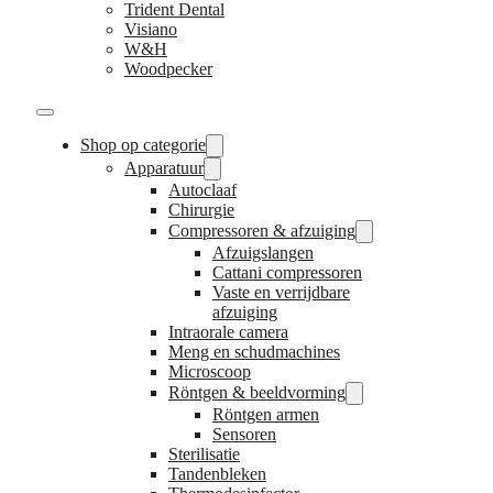
Trident Dental
Visiano
W&H
Woodpecker
Shop op categorie
Apparatuur
Autoclaaf
Chirurgie
Compressoren & afzuiging
Afzuigslangen
Cattani compressoren
Vaste en verrijdbare
afzuiging
Intraorale camera
Meng en schudmachines
Microscoop
Röntgen & beeldvorming
Röntgen armen
Sensoren
Sterilisatie
Tandenbleken