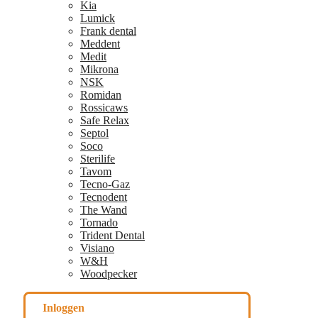
Kia
Lumick
Frank dental
Meddent
Medit
Mikrona
NSK
Romidan
Rossicaws
Safe Relax
Septol
Soco
Sterilife
Tavom
Tecno-Gaz
Tecnodent
The Wand
Tornado
Trident Dental
Visiano
W&H
Woodpecker
Inloggen