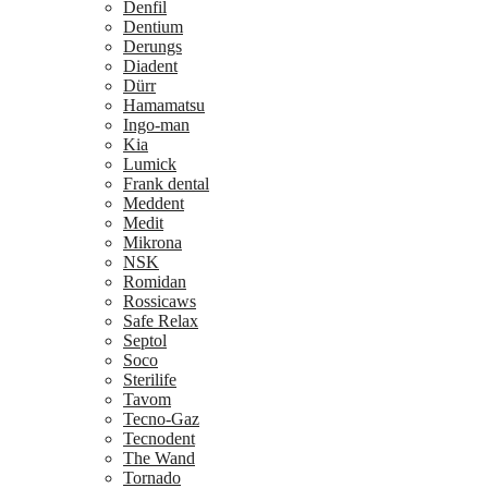
Denfil
Dentium
Derungs
Diadent
Dürr
Hamamatsu
Ingo-man
Kia
Lumick
Frank dental
Meddent
Medit
Mikrona
NSK
Romidan
Rossicaws
Safe Relax
Septol
Soco
Sterilife
Tavom
Tecno-Gaz
Tecnodent
The Wand
Tornado