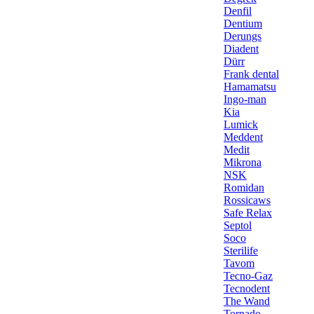
Denfil
Dentium
Derungs
Diadent
Dürr
Frank dental
Hamamatsu
Ingo-man
Kia
Lumick
Meddent
Medit
Mikrona
NSK
Romidan
Rossicaws
Safe Relax
Septol
Soco
Sterilife
Tavom
Tecno-Gaz
Tecnodent
The Wand
Tornado