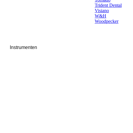
Trident Dental
Visiano
W&H
Woodpecker
Instrumenten