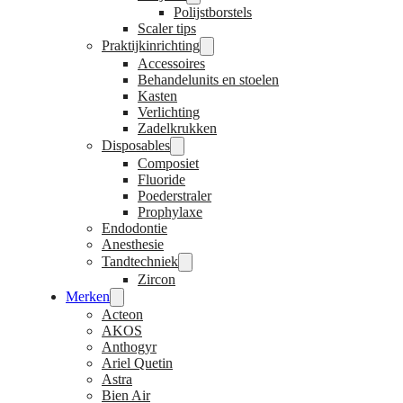
Polijstborstels
Scaler tips
Praktijkinrichting
Accessoires
Behandelunits en stoelen
Kasten
Verlichting
Zadelkrukken
Disposables
Composiet
Fluoride
Poederstraler
Prophylaxe
Endodontie
Anesthesie
Tandtechniek
Zircon
Merken
Acteon
AKOS
Anthogyr
Ariel Quetin
Astra
Bien Air