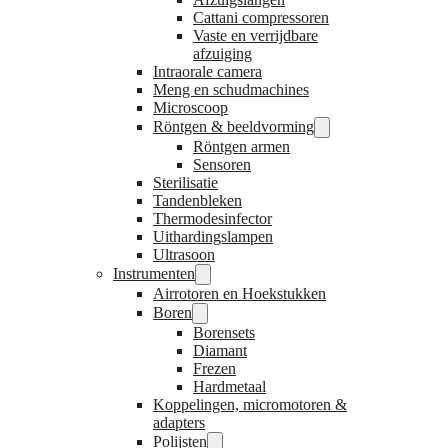
Cattani compressoren
Vaste en verrijdbare
afzuiging
Intraorale camera
Meng en schudmachines
Microscoop
Röntgen & beeldvorming
Röntgen armen
Sensoren
Sterilisatie
Tandenbleken
Thermodesinfector
Uithardingslampen
Ultrasoon
Instrumenten
Airrotoren en Hoekstukken
Boren
Borensets
Diamant
Frezen
Hardmetaal
Koppelingen, micromotoren &
adapters
Polijsten