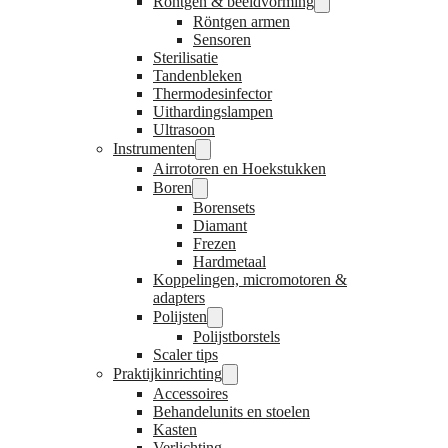
Röntgen & beeldvorming
Röntgen armen
Sensoren
Sterilisatie
Tandenbleken
Thermodesinfector
Uithardingslampen
Ultrasoon
Instrumenten
Airrotoren en Hoekstukken
Boren
Borensets
Diamant
Frezen
Hardmetaal
Koppelingen, micromotoren &
adapters
Polijsten
Polijstborstels
Scaler tips
Praktijkinrichting
Accessoires
Behandelunits en stoelen
Kasten
Verlichting