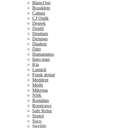
BlancOne
Bossklein
Cattani
CJ Optik
Degrek
Denfil
Dentium
Derungs
Diadent
Dürr
Hamamatsu
Ingo-man
Kia
Lumick
Frank dental
Meddent
Medit
Mikrona
NSK
Romidan
Rossicaws
Safe Relax
Septol
Soco
Sterilife