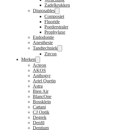
Zadelkrukken
Disposables
Composiet
Fluoride
Poederstraler
Prophylaxe
Endodontie
Anesthesie
Tandtechniek
Zircon
Merken
Acteon
AKOS
Anthogyr
Ariel Quetin
Astra
Bien Air
BlancOne
Bossklein
Cattani
CJ Optik
Degrek
Denfil
Dentium