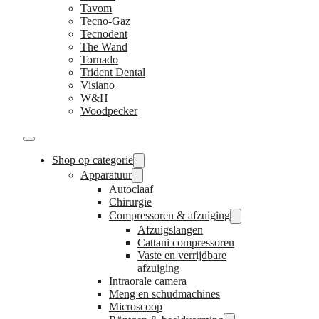
Tavom
Tecno-Gaz
Tecnodent
The Wand
Tornado
Trident Dental
Visiano
W&H
Woodpecker
Shop op categorie
Apparatuur
Autoclaaf
Chirurgie
Compressoren & afzuiging
Afzuigslangen
Cattani compressoren
Vaste en verrijdbare
afzuiging
Intraorale camera
Meng en schudmachines
Microscoop