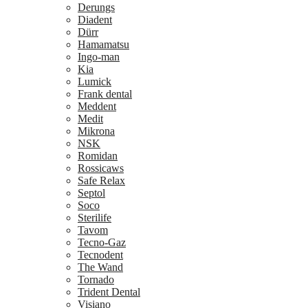
Derungs
Diadent
Dürr
Hamamatsu
Ingo-man
Kia
Lumick
Frank dental
Meddent
Medit
Mikrona
NSK
Romidan
Rossicaws
Safe Relax
Septol
Soco
Sterilife
Tavom
Tecno-Gaz
Tecnodent
The Wand
Tornado
Trident Dental
Visiano