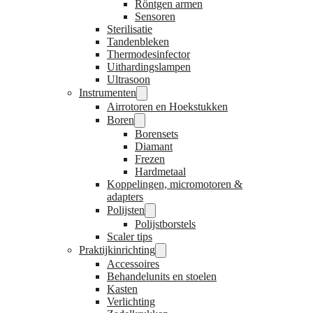
Röntgen armen
Sensoren
Sterilisatie
Tandenbleken
Thermodesinfector
Uithardingslampen
Ultrasoon
Instrumenten
Airrotoren en Hoekstukken
Boren
Borensets
Diamant
Frezen
Hardmetaal
Koppelingen, micromotoren &
adapters
Polijsten
Polijstborstels
Scaler tips
Praktijkinrichting
Accessoires
Behandelunits en stoelen
Kasten
Verlichting