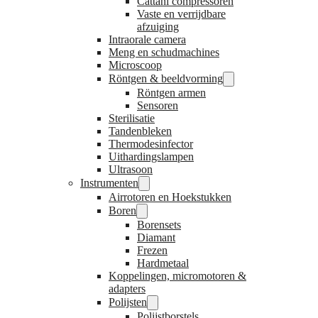
Cattani compressoren
Vaste en verrijdbare
afzuiging
Intraorale camera
Meng en schudmachines
Microscoop
Röntgen & beeldvorming
Röntgen armen
Sensoren
Sterilisatie
Tandenbleken
Thermodesinfector
Uithardingslampen
Ultrasoon
Instrumenten
Airrotoren en Hoekstukken
Boren
Borensets
Diamant
Frezen
Hardmetaal
Koppelingen, micromotoren &
adapters
Polijsten
Polijstborstels