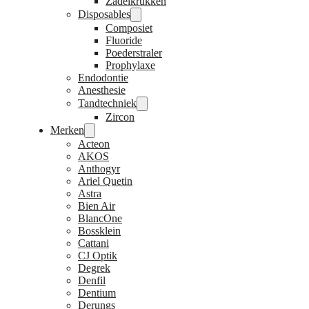
Zadelkrukken
Disposables
Composiet
Fluoride
Poederstraler
Prophylaxe
Endodontie
Anesthesie
Tandtechniek
Zircon
Merken
Acteon
AKOS
Anthogyr
Ariel Quetin
Astra
Bien Air
BlancOne
Bossklein
Cattani
CJ Optik
Degrek
Denfil
Dentium
Derungs