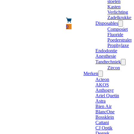
stoelen
Kasten
Verlichting
Zadelkrukken
Disposables
0
Composiet
Fluoride
Poederstraler
Prophylaxe
Endodontie
Anesthesie
Tandtechniek
Zircon
Merken
Acteon
AKOS
Anthogyr
Ariel Quetin
Astra
Bien Air
BlancOne
Bossklein
Cattani
CJ Optik
Degrek