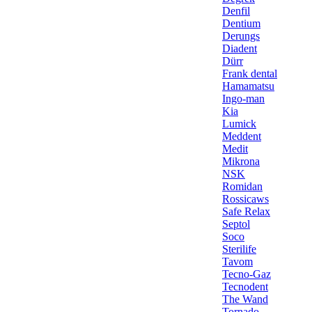
Denfil
Dentium
Derungs
Diadent
Dürr
Frank dental
Hamamatsu
Ingo-man
Kia
Lumick
Meddent
Medit
Mikrona
NSK
Romidan
Rossicaws
Safe Relax
Septol
Soco
Sterilife
Tavom
Tecno-Gaz
Tecnodent
The Wand
Tornado