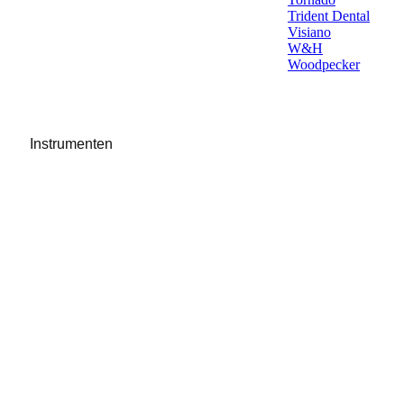
Trident Dental
Visiano
W&H
Woodpecker
Instrumenten