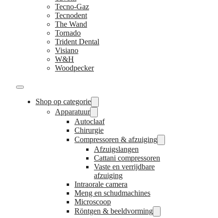
Tecno-Gaz
Tecnodent
The Wand
Tornado
Trident Dental
Visiano
W&H
Woodpecker
Shop op categorie
Apparatuur
Autoclaaf
Chirurgie
Compressoren & afzuiging
Afzuigslangen
Cattani compressoren
Vaste en verrijdbare
afzuiging
Intraorale camera
Meng en schudmachines
Microscoop
Röntgen & beeldvorming