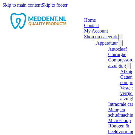
Skip to main content
Skip to footer
Home
Contact
My Account
Shop op categorie
Apparatuur
Autoclaaf
Chirurgie
Compressore
afzuiging
Afzuig
Cattani
compre
Vaste e
verrijd
afzuigi
Intraorale ca
Meng en
schudmachine
Microscoop
Röntgen &
beeldvorming