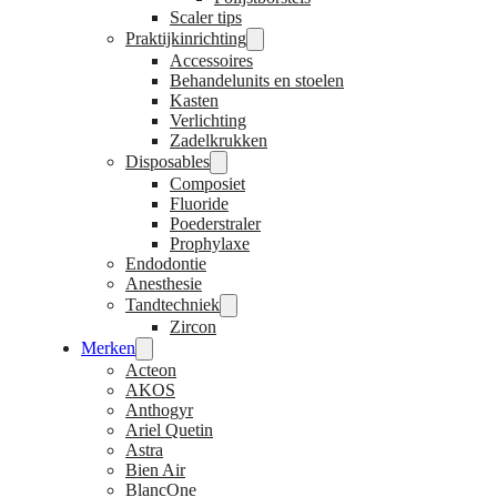
Scaler tips
Praktijkinrichting
Accessoires
Behandelunits en stoelen
Kasten
Verlichting
Zadelkrukken
Disposables
Composiet
Fluoride
Poederstraler
Prophylaxe
Endodontie
Anesthesie
Tandtechniek
Zircon
Merken
Acteon
AKOS
Anthogyr
Ariel Quetin
Astra
Bien Air
BlancOne