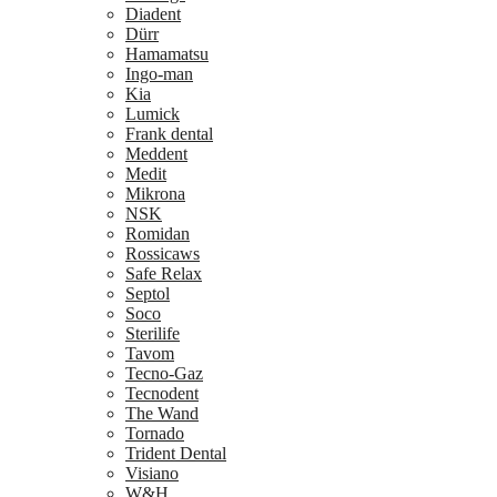
Diadent
Dürr
Hamamatsu
Ingo-man
Kia
Lumick
Frank dental
Meddent
Medit
Mikrona
NSK
Romidan
Rossicaws
Safe Relax
Septol
Soco
Sterilife
Tavom
Tecno-Gaz
Tecnodent
The Wand
Tornado
Trident Dental
Visiano
W&H