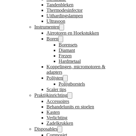
Tandenbleken
Thermodesinfector
Uithardingslampen
Ultrasoon
Instrumenten
Airrotoren en Hoekstukken
Boren
Borensets
Diamant
Frezen
Hardmetaal
Koppelingen, micromotoren &
adapters
Polijsten
Polijstborstels
Scaler tips
Praktijkinrichting
Accessoires
Behandelunits en stoelen
Kasten
Verlichting
Zadelkrukken
Disposables
Composiet