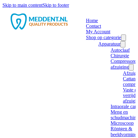
Skip to main content
Skip to footer
Home
Contact
My Account
Shop op categorie
Apparatuur
Autoclaaf
Chirurgie
Compressore
afzuiging
Afzuig
Cattani
compre
Vaste e
verrijd
afzuigi
Intraorale ca
Meng en
schudmachine
Microscoop
Röntgen &
beeldvorming