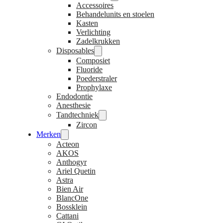
Accessoires
Behandelunits en stoelen
Kasten
Verlichting
Zadelkrukken
Disposables
Composiet
Fluoride
Poederstraler
Prophylaxe
Endodontie
Anesthesie
Tandtechniek
Zircon
Merken
Acteon
AKOS
Anthogyr
Ariel Quetin
Astra
Bien Air
BlancOne
Bossklein
Cattani