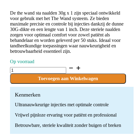
De the wand sta naalden 30g x 1 zijn speciaal ontwikkeld
voor gebruik met het The Wand systeem. Ze bieden
maximale precisie en controle bij injecties dankzij de dunne
30G-dikte en een lengte van 1 inch. Deze steriele naalden
zorgen voor optimaal comfort voor zowel patiënt als
behandelaar en worden geleverd per 50 stuks. Ideaal voor
tandheelkundige toepassingen waar nauwkeurigheid en
betrouwbaarheid essentieel zijn.
Op voorraad
THE
WAND
STA
Toevoegen aan Winkelwagen
NAALDEN
(50)
30G
Kenmerken
X
Ultranauwkeurige injecties met optimale controle
1"
quantity
Vrijwel pijnloze ervaring voor patiënt en professional
Betrouwbare, steriele kwaliteit zonder buigen of breken