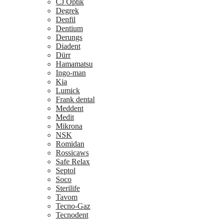
CJ Optik
Degrek
Denfil
Dentium
Derungs
Diadent
Dürr
Hamamatsu
Ingo-man
Kia
Lumick
Frank dental
Meddent
Medit
Mikrona
NSK
Romidan
Rossicaws
Safe Relax
Septol
Soco
Sterilife
Tavom
Tecno-Gaz
Tecnodent