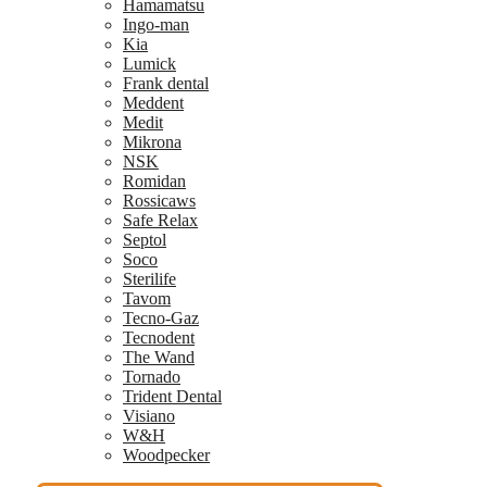
Hamamatsu
Ingo-man
Kia
Lumick
Frank dental
Meddent
Medit
Mikrona
NSK
Romidan
Rossicaws
Safe Relax
Septol
Soco
Sterilife
Tavom
Tecno-Gaz
Tecnodent
The Wand
Tornado
Trident Dental
Visiano
W&H
Woodpecker