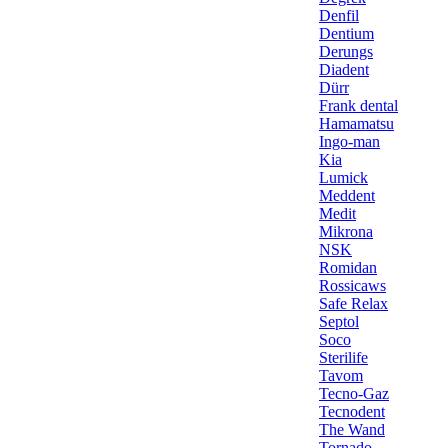
Denfil
Dentium
Derungs
Diadent
Dürr
Frank dental
Hamamatsu
Ingo-man
Kia
Lumick
Meddent
Medit
Mikrona
NSK
Romidan
Rossicaws
Safe Relax
Septol
Soco
Sterilife
Tavom
Tecno-Gaz
Tecnodent
The Wand
Tornado