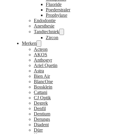
Fluoride
Poederstraler
Prophylaxe
Endodontie
Anesthesie
Tandtechniek
Zircon
Merken
Acteon
AKOS
Anthogyr
Ariel Quetin
Astra
Bien Air
BlancOne
Bossklein
Cattani
CJ Optik
Degrek
Denfil
Dentium
Derungs
Diadent
Dürr