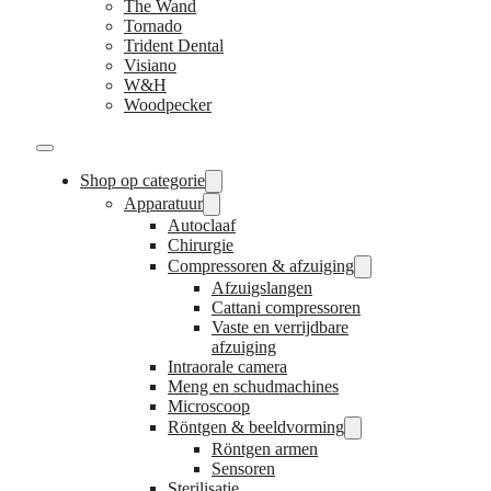
The Wand
Tornado
Trident Dental
Visiano
W&H
Woodpecker
Shop op categorie
Apparatuur
Autoclaaf
Chirurgie
Compressoren & afzuiging
Afzuigslangen
Cattani compressoren
Vaste en verrijdbare
afzuiging
Intraorale camera
Meng en schudmachines
Microscoop
Röntgen & beeldvorming
Röntgen armen
Sensoren
Sterilisatie