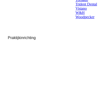
Trident Dental
Visiano
W&H
Woodpecker
Praktijkinrichting