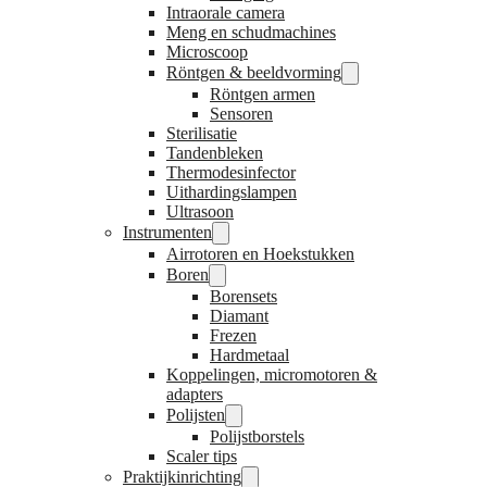
Intraorale camera
Meng en schudmachines
Microscoop
Röntgen & beeldvorming
Röntgen armen
Sensoren
Sterilisatie
Tandenbleken
Thermodesinfector
Uithardingslampen
Ultrasoon
Instrumenten
Airrotoren en Hoekstukken
Boren
Borensets
Diamant
Frezen
Hardmetaal
Koppelingen, micromotoren &
adapters
Polijsten
Polijstborstels
Scaler tips
Praktijkinrichting