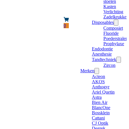
stoelen
Kasten
Verlichting
Zadelkrukken
Disposables
0
Composiet
Fluoride
Poederstraler
Prophylaxe
Endodontie
Anesthesie
Tandtechniek
Zircon
Merken
Acteon
AKOS
Anthogyr
Ariel Quetin
Astra
Bien Air
BlancOne
Bossklein
Cattani
CJ Optik
Degrek