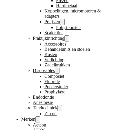
Frezen
Hardmetaal
Koppelingen, micromotoren &
adapters
Polijsten
Polijstborstels
Scaler tips
Praktijkinrichting
Accessoires
Behandelunits en stoelen
Kasten
Verlichting
Zadelkrukken
Disposables
Composiet
Fluoride
Poederstraler
Prophylaxe
Endodontie
Anesthesie
Tandtechniek
Zircon
Merken
Acteon