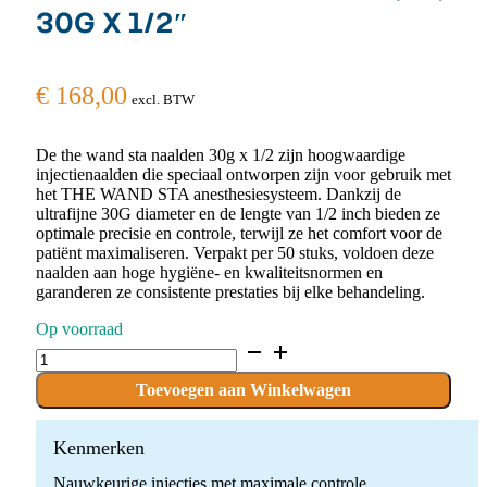
30G X 1/2″
€
168,00
excl. BTW
De the wand sta naalden 30g x 1/2 zijn hoogwaardige
injectienaalden die speciaal ontworpen zijn voor gebruik met
het THE WAND STA anesthesiesysteem. Dankzij de
ultrafijne 30G diameter en de lengte van 1/2 inch bieden ze
optimale precisie en controle, terwijl ze het comfort voor de
patiënt maximaliseren. Verpakt per 50 stuks, voldoen deze
naalden aan hoge hygiëne- en kwaliteitsnormen en
garanderen ze consistente prestaties bij elke behandeling.
Op voorraad
THE
WAND
STA
Toevoegen aan Winkelwagen
NAALDEN
(50)
30G
Kenmerken
X
Nauwkeurige injecties met maximale controle
1/2"