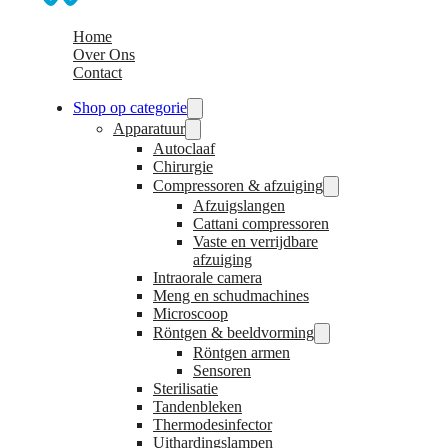
Home
Over Ons
Contact
Shop op categorie
Apparatuur
Autoclaaf
Chirurgie
Compressoren & afzuiging
Afzuigslangen
Cattani compressoren
Vaste en verrijdbare
afzuiging
Intraorale camera
Meng en schudmachines
Microscoop
Röntgen & beeldvorming
Röntgen armen
Sensoren
Sterilisatie
Tandenbleken
Thermodesinfector
Uithardingslampen