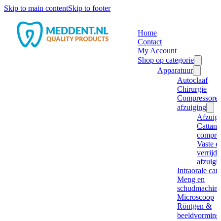
Skip to main content
Skip to footer
Home
Contact
My Account
Shop op categorie
Apparatuur
Autoclaaf
Chirurgie
Compressore
afzuiging
Afzuig
Cattani
compre
Vaste e
verrijd
afzuigi
Intraorale ca
Meng en
schudmachine
Microscoop
Röntgen &
beeldvorming