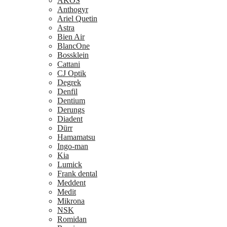
AKOS
Anthogyr
Ariel Quetin
Astra
Bien Air
BlancOne
Bossklein
Cattani
CJ Optik
Degrek
Denfil
Dentium
Derungs
Diadent
Dürr
Hamamatsu
Ingo-man
Kia
Lumick
Frank dental
Meddent
Medit
Mikrona
NSK
Romidan