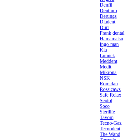
Denfil
Dentium
Derungs
Diadent
Dürr
Frank dental
Hamamatsu
Ingo-man
Kia
Lumick
Meddent
Medit
Mikrona
NSK
Romidan
Rossicaws
Safe Relax
Septol
Soco
Sterilife
Tavom
Tecno-Gaz
Tecnodent
The Wand
Tornado