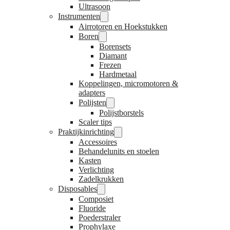
Ultrasoon
Instrumenten
Airrotoren en Hoekstukken
Boren
Borensets
Diamant
Frezen
Hardmetaal
Koppelingen, micromotoren &
adapters
Polijsten
Polijstborstels
Scaler tips
Praktijkinrichting
Accessoires
Behandelunits en stoelen
Kasten
Verlichting
Zadelkrukken
Disposables
Composiet
Fluoride
Poederstraler
Prophylaxe