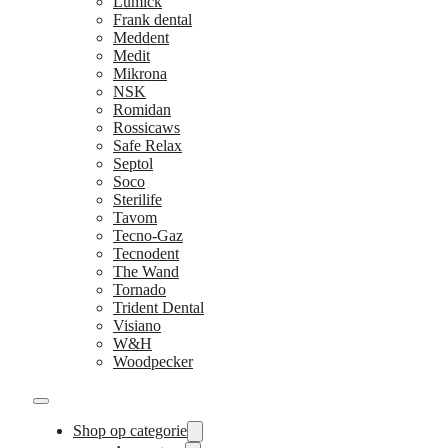
Lumick
Frank dental
Meddent
Medit
Mikrona
NSK
Romidan
Rossicaws
Safe Relax
Septol
Soco
Sterilife
Tavom
Tecno-Gaz
Tecnodent
The Wand
Tornado
Trident Dental
Visiano
W&H
Woodpecker
Shop op categorie