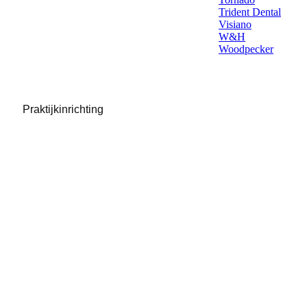
Trident Dental
Visiano
W&H
Woodpecker
Praktijkinrichting