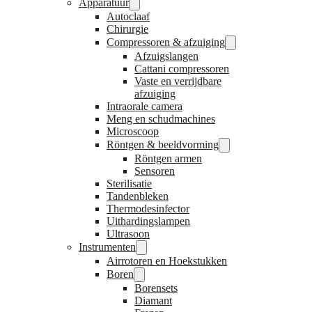
Apparatuur
Autoclaaf
Chirurgie
Compressoren & afzuiging
Afzuigslangen
Cattani compressoren
Vaste en verrijdbare
afzuiging
Intraorale camera
Meng en schudmachines
Microscoop
Röntgen & beeldvorming
Röntgen armen
Sensoren
Sterilisatie
Tandenbleken
Thermodesinfector
Uithardingslampen
Ultrasoon
Instrumenten
Airrotoren en Hoekstukken
Boren
Borensets
Diamant