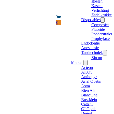
stoelen
Kasten
Verlichting
Zadelkrukken
Disposables
0
Composiet
Fluoride
Poederstraler
Prophylaxe
Endodontie
Anesthesie
Tandtechniek
Zircon
Merken
Acteon
AKOS
Anthogyr
Ariel Quetin
Astra
Bien Air
BlancOne
Bossklein
Cattani
CJ Optik
Degrek