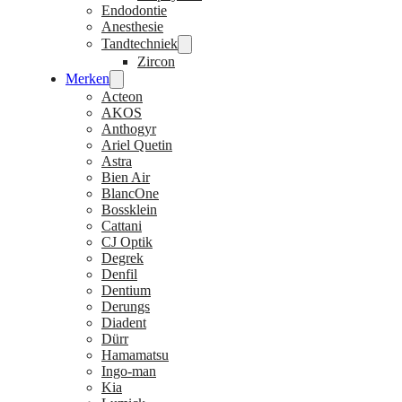
Endodontie
Anesthesie
Tandtechniek
Zircon
Merken
Acteon
AKOS
Anthogyr
Ariel Quetin
Astra
Bien Air
BlancOne
Bossklein
Cattani
CJ Optik
Degrek
Denfil
Dentium
Derungs
Diadent
Dürr
Hamamatsu
Ingo-man
Kia