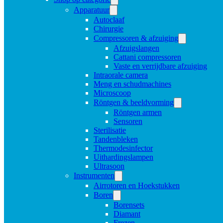
Apparatuur
Autoclaaf
Chirurgie
Compressoren & afzuiging
Afzuigslangen
Cattani compressoren
Vaste en verrijdbare afzuiging
Intraorale camera
Meng en schudmachines
Microscoop
Röntgen & beeldvorming
Röntgen armen
Sensoren
Sterilisatie
Tandenbleken
Thermodesinfector
Uithardingslampen
Ultrasoon
Instrumenten
Airrotoren en Hoekstukken
Boren
Borensets
Diamant
Frezen