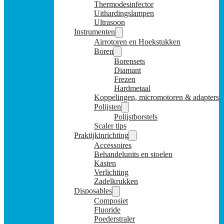
Thermodesinfector
Uithardingslampen
Ultrasoon
Instrumenten
Airrotoren en Hoekstukken
Boren
Borensets
Diamant
Frezen
Hardmetaal
Koppelingen, micromotoren & adapters
Polijsten
Polijstborstels
Scaler tips
Praktijkinrichting
Accessoires
Behandelunits en stoelen
Kasten
Verlichting
Zadelkrukken
Disposables
Composiet
Fluoride
Poederstraler