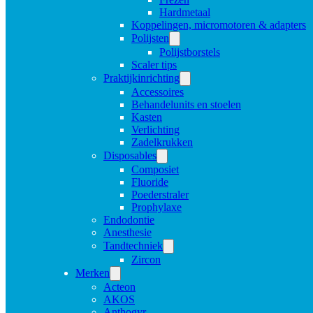
Hardmetaal
Koppelingen, micromotoren & adapters
Polijsten
Polijstborstels
Scaler tips
Praktijkinrichting
Accessoires
Behandelunits en stoelen
Kasten
Verlichting
Zadelkrukken
Disposables
Composiet
Fluoride
Poederstraler
Prophylaxe
Endodontie
Anesthesie
Tandtechniek
Zircon
Merken
Acteon
AKOS
Anthogyr