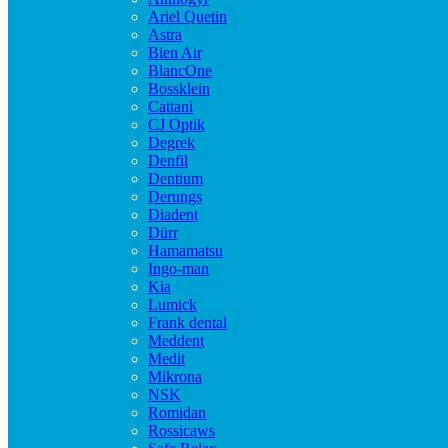
Ariel Quetin
Astra
Bien Air
BlancOne
Bossklein
Cattani
CJ Optik
Degrek
Denfil
Dentium
Derungs
Diadent
Dürr
Hamamatsu
Ingo-man
Kia
Lumick
Frank dental
Meddent
Medit
Mikrona
NSK
Romidan
Rossicaws