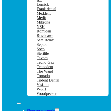
Lumick
Frank dental
Meddent
Medit
Mikrona
NSK
Romidan
Rossicaws
Safe Relax
Septol
Soco
Sterilife
Tavom
Tecno-Gaz
Tecnodent
The Wand
Tornado
Trident Dental
Visiano
W&H
Woodpecker
Shop op categorie