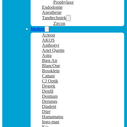
Prophylaxe
Endodontie
Anesthesie
Tandtechniek
Zircon
Merken
Acteon
AKOS
Anthogyr
Ariel Quetin
Astra
Bien Air
BlancOne
Bossklein
Cattani
CJ Optik
Degrek
Denfil
Dentium
Derungs
Diadent
Dürr
Hamamatsu
Ingo-man
Kia