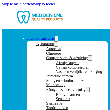
Skip to main content
Skip to footer
Shop op categorie
Apparatuur
Autoclaaf
Chirurgie
Compressoren & afzuiging
Afzuigslangen
Cattani compressoren
Vaste en verrijdbare afzuiging
Intraorale camera
Meng en schudmachines
Microscoop
Röntgen & beeldvorming
Röntgen armen
Sensoren
Sterilisatie
Tandenbleken