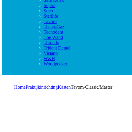
Safe Relax
Septol
Soco
Sterilife
Tavom
Tecno-Gaz
Tecnodent
The Wand
Tornado
Trident Dental
Visiano
W&H
Woodpecker
Home
Praktijkinrichting
Kasten
Tavom-Classic/Master